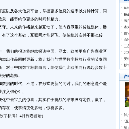
In
百度以及各大信息平台，掌握更多信息的速率以分钟计算，同
挑
信息，能节约你更多的时间和精力。
医
坚守。未来的传播越来越互动了，但内容厚重的传统媒体，屡
杰
BI
，有了这个基础，互联网才能起飞。使传统其实并不那么传
e
三
年，我们的
报道
将继续探访中国、亚太、欧美更多广告
商业
区
北
英
的杰出作品同时更新，将让我们与世界
数字标牌
行业
的节奏同
秒
新，对于中国
数字标牌
而言，即使我们比欧美同行晚起步数十
最好的老师。
产
和数据
的
时代
。不过，在形式更新的同时，我们的创意是否能
业注入强心针。
变化中最宝贵的惊喜，其实在于挑战的结果没有定性，赢了，
的存在，使事情变化多端，惊喜多多。
触
数字标牌
》
4
月刊卷首语
)
“
融