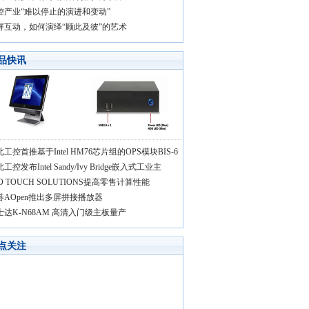
控产业“难以停止的演进和变动”
屏互动，如何演绎“顾此及彼”的艺术
品快讯
工控首推基于Intel HM76芯片组的OPS模块BIS-6
工控发布Intel Sandy/Ivy Bridge嵌入式工业主
O TOUCH SOLUTIONS提高零售计算性能
碁AOpen推出多屏拼接播放器
士达K-N68AM 高清入门级主板量产
点关注