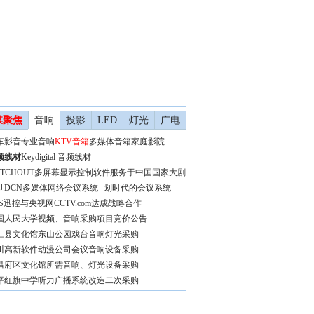
媒聚焦
音响
投影
LED
灯光
广电
车影音
专业音响
KTV音箱
多媒体音箱
家庭影院
频线材
Keydigital 音频线材
ATCHOUT多屏幕显示控制软件服务于中国国家大剧
世DCN多媒体网络会议系统--划时代的会议系统
VS迅控与央视网CCTV.com达成战略合作
国人民大学视频、音响采购项目竞价公告
江县文化馆东山公园戏台音响灯光采购
川高新软件动漫公司会议音响设备采购
昌府区文化馆所需音响、灯光设备采购
平红旗中学听力广播系统改造二次采购