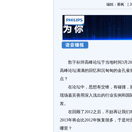
编辑：雁枫 [ 20
数字标牌
高峰论坛
于当地时间
3
月
20
高峰论坛
满满的回忆和沉甸甸的
金孔雀
点
？
在论坛中，思想有交锋，有碰撞，
现场嘉宾善用深入浅出的行业实例和国
发。
在回顾了
2012
之后，不妨再让我们
2013
年
将会比
2012
年恢复很多，于是
对
哪里？