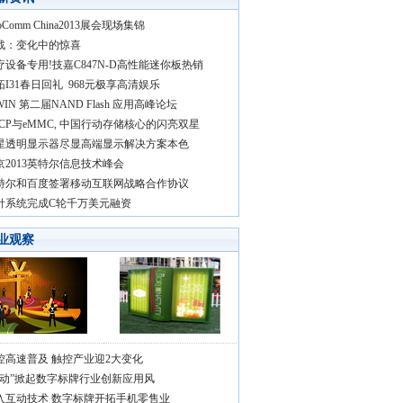
foComm China2013展会现场集锦
战：变化中的惊喜
疗设备专用!技嘉C847N-D高性能迷你板热销
拓I31春日回礼 968元极享高清娱乐
WIN 第二届NAND Flash 应用高峰论坛
MCP与eMMC, 中国行动存储核心的闪亮双星
星透明显示器尽显高端显示解决方案本色
京2013英特尔信息技术峰会
特尔和百度签署移动互联网战略合作协议
针系统完成C轮千万美元融资
业观察
控高速普及 触控产业迎2大变化
互动”掀起数字标牌行业创新应用风
入互动技术 数字标牌开拓手机零售业