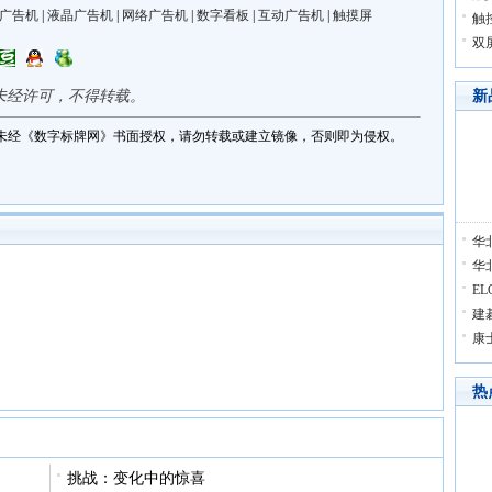
广告机
|
液晶广告机
|
网络广告机
|
数字看板
|
互动广告机
|
触摸屏
触
双
未经许可，不得转载。
新
未经《数字标牌网》书面授权，请勿转载或建立镜像，否则即为侵权。
华北
华北
EL
建
康
热
挑战：变化中的惊喜