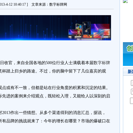
13-4-12 10:40:17 ] 文章来源：数字标牌网
日收官，来自全
国
各地的
500
位
行业
人
士
满载着本届
数字标牌
奖杯踏上归乡的路途。不过，你的脑中留下了
几位嘉宾的观
新
观点或有不一致，但都是站在行业角度的积累和沉淀的结果。
际先进的案例来介绍观点，既轻松入理，又能给人以深刻的启
对
2013
作出一些猜想。从多个渠道得到的消息汇总，据说，
所有品牌的挑战就来了：今年的增长在哪里？市场的爆破口在