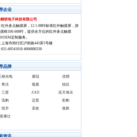
荐企业
海精研电子科技有限公司
:红外多点触摸屏，12.1-98吋标准红外触摸屏，拼
摸框100-600吋，提供全方位的红外多点触摸
M/OEM定制服务。
:上海市闵行区沪闵路445弄5号楼
021-60541018 4006880330
荐品牌
天禄光电
康冠
优熠
希沃
视展
锐目
三星
AXD
应天海乐
迅豹
迈普
彩豹
悦升
圣收
致新
英康仕
新资讯