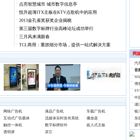
点亮智慧城市 城市数字信息亭
悦升超薄ITX主板在KTV点歌机中的应用
2013金孔雀奖获奖企业揭晓
第三届数字标牌行业高峰论坛成功举行
三月风来满眼春
TCL商用：重抓细分市场，提供一站式解决方案
网
汽
音
W
博
S
中
浦
网络广告机
液晶广告机
车载广告机
银
互动式广告载体
流媒体实时发布系统
播放器
东
触控一体机
数字标牌软件
嵌入式主板
梁
透明屏
其它