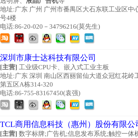
透明屏、
液晶广告机
等
地址:
广东 广州 广州市番禺区大石东联工业区中
号4楼
电话:86-20-020－34796216(莫先生)
深圳市康士达科技有限公司
[主营]
工业级CPU卡、嵌入式工业主板
地址:
广东 深圳 南山区西丽留仙大道众冠红花岭
第五区A栋314-320
电话:86-755-83167450(袁强)
TCL商用信息科技（惠州）股份有限公
[主营]
数字标牌;广告机;信息发布系统;触控一体机