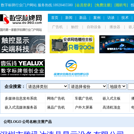
数字标牌行业门户网站 服务热线:18928465580
[会员登录]
[免费注册]
[视听号]
首页
|
新闻
|
新品
|
案例
|
访谈
|
技术
|
广告机
|
触控
|
自助设备
|
播放器
|
嵌
企业搜索：
多媒体信息发布系统
网络广告机
车载广告机
嵌入式主板
嵌入式流媒体服务器
液晶广告机
户外大屏幕
高清机顶盒
公司LOGO 公司名称|主营产品