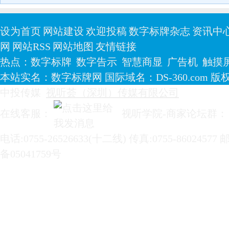
设为首页
网站建设
欢迎投稿
数字标牌杂志
资讯中
网
网站RSS
网站地图
友情链接
热点：
数字标牌
数字告示
智慧商显
广告机
触摸
本站实名：数字标牌网 国际域名：DS-360.com 版权所有
中投传媒
视听荟（深圳）传媒有限公司
在线客服：
视听学院-商家论坛群
电话:0755-26526633(十二线) 传真:0755-86024577 
备05041759号