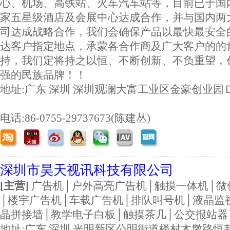
心、机场、高铁站、火车汽车站等，目前已于国
家五星级酒店及会展中心达成合作，并与国内两
司达成战略合作，我们会确保产品以最快最安全
达客户指定地点，承蒙各合作商及广大客户的的
持，我们定将持之以恒、不断创新、不负重望，
强的民族品牌！！
地址:
广东 深圳 深圳观澜大富工业区金豪创业园
电话:86-0755-29737673(陈建丛)
深圳市昊天视讯科技有限公司
[主营]
广告机│户外高亮广告机│触摸一体机│微
│楼宇广告机│车载广告机│排队叫号机│液晶监
晶拼接墙│教学电子白板│触摸茶几│公交报站器
地址:
广东 深圳 光明新区公明街道楼村木墩路恒