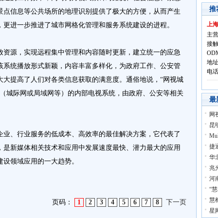
推
景点信息等公共场所的地理识别提供了极大的方便，从而产生
上
，更进一步推进了城市网格化管理和服务系统建设的进程。
主营
接触
资源，实现远程集中管理和内容随时更新，建立统一的应急
OD
地址
该系统播放形式新颖，内容丰富多样化，为政府工作、公安管
电话:
大大提高了人们对各类信息获取的满意度。通俗地说，“网视城
络（城际网或局域网等）的内部电视系统，由政府、公安等相关
最
网
昆
业、行业服务的低成本、高效率的最佳解决方案，它代表了
Mu
捷
，是新媒体相关技术和应用中发展速度最快、潜力最大的应用
华
建设领域应用的一大趋势。
兆光
河
“
慧
页码：
1
2
3
4
5
6
7
8
下一页
星