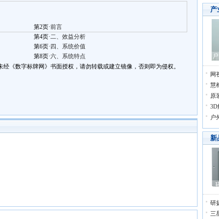
产
第2页·
前言
第4页·
二、效益分析
第6页·
四、系统价值
第8页·
六、系统特点
未经《数字标牌网》书面授权，请勿转载或建立镜像，否则即为侵权。
网
慧
原
3
户
新
研
三