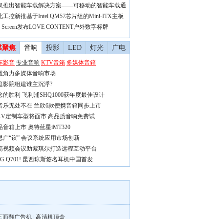
汉推出智能车载解决方案——可移动的智能车载通
工控新推基于Intel QM57芯片组的Mini-ITX主板
e Screen发布LOVE CONTENT户外数字标牌
媒聚焦
音响
投影
LED
灯光
广电
车影音
专业音响
KTV音箱
多媒体音箱
雄角力多媒体音响市场
庭影院组建谁主沉浮?
念的胜利 飞利浦SHQ1000获年度最佳设计
音乐无处不在 兰欣6款便携音箱同步上市
R-V定制车型将面市 高品质音响免费试
品音箱上市 奥特蓝星iMT320
思广“议” 会议系统应用市场创新
高视频会议助紫琪尔打造远程互动平台
KG Q701! 昆西琼斯签名耳机中国首发
三面翻广告机
|
高清机顶盒