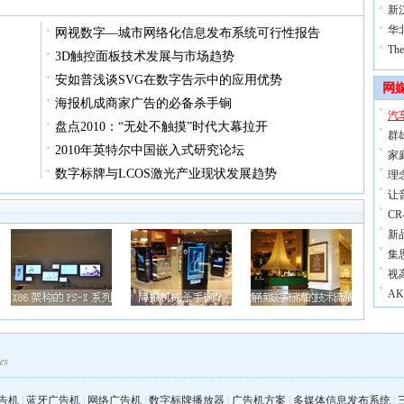
新
华北
网视数字—城市网络化信息发布系统可行性报告
Th
3D触控面板技术发展与市场趋势
安如普浅谈SVG在数字告示中的应用优势
网
海报机成商家广告的必备杀手锏
汽
盘点2010：“无处不触摸”时代大幕拉开
群
2010年英特尔中国嵌入式研究论坛
家
数字标牌与LCOS激光产业现状发展趋势
理
让
C
新
集
视
A
告机
|
蓝牙广告机
|
网络广告机
|
数字标牌播放器
|
广告机方案
|
多媒体信息发布系统
|