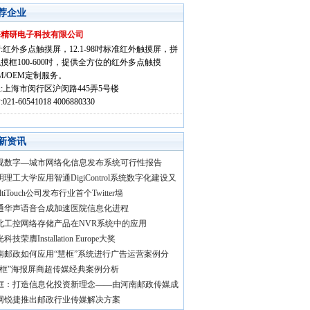
荐企业
海精研电子科技有限公司
:红外多点触摸屏，12.1-98吋标准红外触摸屏，拼
摸框100-600吋，提供全方位的红外多点触摸
M/OEM定制服务。
:上海市闵行区沪闵路445弄5号楼
021-60541018 4006880330
新资讯
视数字—城市网络化信息发布系统可行性报告
明理工大学应用智通DigiControl系统数字化建设又
ltiTouch公司发布行业首个Twitter墙
通华声语音合成加速医院信息化进程
北工控网络存储产品在NVR系统中的应用
科技荣膺Installation Europe大奖
南邮政如何应用“慧框”系统进行广告运营案例分
慧框”海报屏商超传媒经典案例分析
框：打造信息化投资新理念——由河南邮政传媒成
网锐捷推出邮政行业传媒解决方案