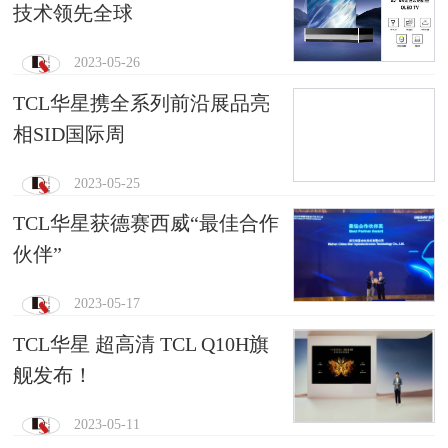
技术领先全球
2023-05-26
TCL华星携全系列前沿展品亮
相SID国际周
2023-05-25
​TCL华星获德赛西威“最佳合作
伙伴”
2023-05-17
TCL华星 超高清 TCL Q10H旗
舰发布！
2023-05-11