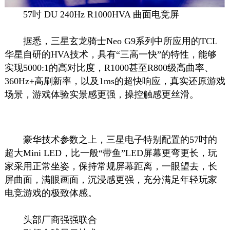
57吋 DU 240Hz R1000HVA 曲面电竞屏
据悉，三星玄龙骑士Neo G9系列中所应用的TCL
华星自研的HVA技术，具有“三高一快”的特性，能够
实现5000:1的高对比度，R1000甚至R800级高曲率、
360Hz+高刷新率，以及1ms的超快响应，真实还原游戏
场景，游戏体验实景感更强，操控触感更丝滑。
豪华技术参数之上，三星电子特别配置的57吋的
超大Mini LED，比一般“带鱼”LED屏幕更弯更长，玩
家采用正常坐姿，保持常规屏幕距离，一眼望去，长
屏曲面，满眼画面，沉浸感更强，充分满足年轻玩家
电竞游戏的极致体感。
头部厂商强强联合