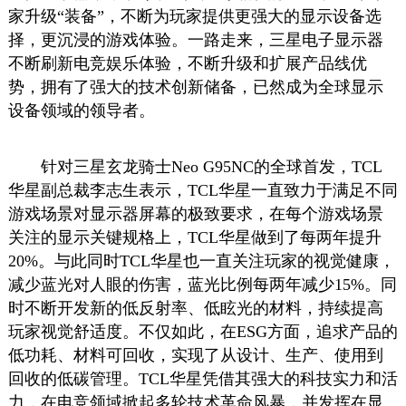
家升级“装备”，不断为玩家提供更强大的显示设备选
择，更沉浸的游戏体验。一路走来，三星电子
显示器
不断刷新电竞娱乐体验，不断升级和扩展产品线优
势，拥有了强大的技术创新储备，已然成为全球显示
设备领域的领导者。
针对三星玄龙骑士Neo G95NC的全球首发，TCL
华星副总裁李志生表示，TCL华星一直致力于满足不同
游戏场景对
显示器
屏幕的极致要求，在每个游戏场景
关注的显示关键规格上，TCL华星做到了每两年提升
20%。与此同时TCL华星也一直关注玩家的视觉健康，
减少蓝光对人眼的伤害，蓝光比例每两年减少15%。同
时不断开发新的低反射率、低眩光的材料，持续提高
玩家视觉舒适度。不仅如此，在ESG方面，追求产品的
低功耗、材料可回收，实现了从设计、生产、使用到
回收的低碳管理。TCL华星凭借其强大的科技实力和活
力，在电竞领域掀起多轮技术革命风暴，并发挥在显