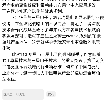
示产业的聚集效应和带动能力布局全生态应用场景，
正在逐步实现全球化的战略规划。
TCL华星与三星电子，两者均是电竞
显示器
行业佼
佼者，在全球化战略上的不谋而合，奠定了二者深度
技术合作的战略基础；多年来双方在各自技术领域的
积累与深耕，造就了三星玄龙骑士Neo G9系列的顶级
旗舰产品地位，这无疑将会为玩家带来更极致的电竞
体验。
此次TCL华星与三星电子的强强联手，也意味着
TCL华星技术与三星电子技术上的重大突破，携手定义
了电竞
显示器
领域的行业新标准，树立了中国电竞行
业新标杆，进一步助力中国电竞产业加速迈进全球领
先地位。
发布
0