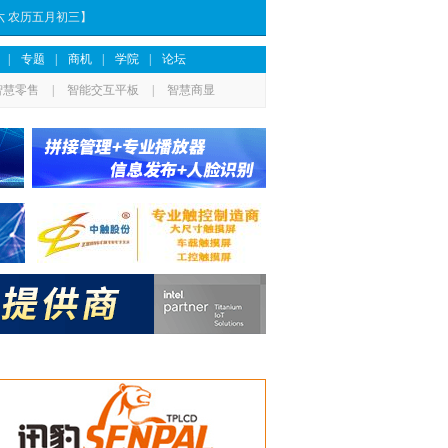
期六 农历五月初三】
|
专题
|
商机
|
学院
|
论坛
智慧零售
|
智能交互平板
|
智慧商显