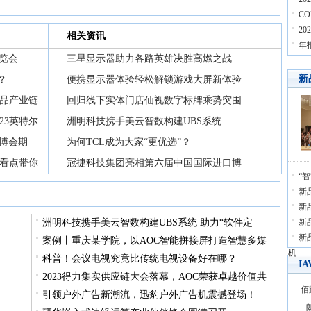
C
2
相关资讯
年
览会
三星显示器助力各路英雄决胜高燃之战
新
？
便携显示器体验轻松解锁游戏大屏新体验
食品产业链
回归线下实体门店仙视数字标牌乘势突围
23英特尔
洲明科技携手美云智数构建UBS系统
博会期
为何TCL成为大家“更优选”？
重看点带你
冠捷科技集团亮相第六届中国国际进口博
“
新品
新品
洲明科技携手美云智数构建UBS系统 助力“软件定
新
新
案例丨重庆某学院，以AOC智能拼接屏打造智慧多媒
机
科普！会议电视究竟比传统电视设备好在哪？
I
2023得力集实供应链大会落幕，AOC荣获卓越价值共
佰
引领户外广告新潮流，迅豹户外广告机震撼登场！