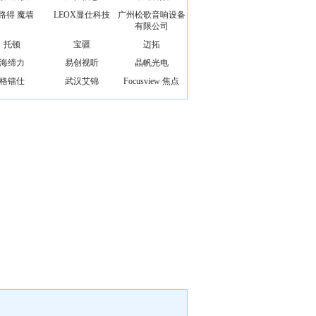
路得 魔墙
LEOX显仕科技
广州松歌音响设备
有限公司
托顿
宝疆
迈拓
海缔力
易创视听
晶帆光电
格镭仕
武汉艾锦
Focusview 焦点