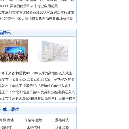
OB LED屏幕的优势和未来行业应用前景
022年深圳市零售连锁企业经营状况及2023年行业发
报 | 2022年中国大陆消费零售自助设备市场总结及
品快讯
智”算未来|杰和搭载RK3588芯片的高性能嵌入式主
发布 | 4K显示/双LVDS/MIPI-CSI，多功能双屏显
发布！华北工控基于12/13代Intel Core嵌入式主
品上市！华北工控基于第6/7代英特尔酷睿的嵌入式
品上市！建碁AOPEN最新推出高性价比三屏拼接主
AV·线上展位
路得 魔墙
佰路得 魔墙
景雄科技
朗强科技
比驰信息
华建音频