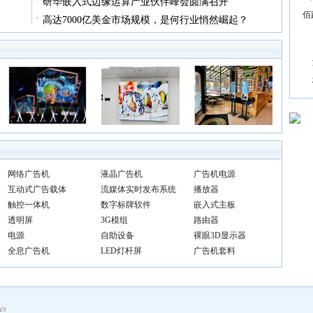
研华嵌入式边缘运算产业伙伴峰会圆满召开
佰
高达7000亿美金市场规模，是何行业悄然崛起？
网络广告机
液晶广告机
广告机电源
互动式广告载体
流媒体实时发布系统
播放器
触控一体机
数字标牌软件
嵌入式主板
透明屏
3G模组
路由器
电源
自助设备
裸眼3D显示器
全息广告机
LED灯杆屏
广告机套料