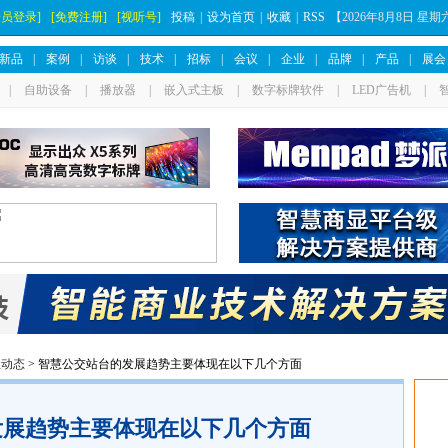
会员登录]
[免费注册]
[视听号]
投稿
|
设为首页
|
收藏
|
RSS
【
2026年8月8日 星
新品
|
案例
|
访谈
|
技术
|
招标
|
会议
|
企业
|
品牌
|
产品
|
展会
|
自助设备
|
播放器
|
嵌入式主板
|
数字标牌软件
|
LED广告机
|
业动态
> 智慧公交站台的发展趋势主要体现在以下几个方面
发展趋势主要体现在以下几个方面