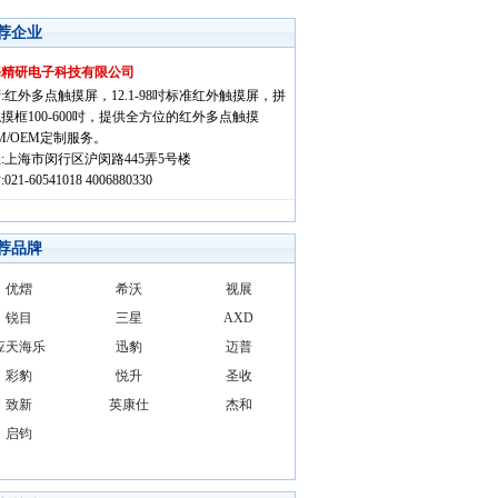
荐企业
海精研电子科技有限公司
:红外多点触摸屏，12.1-98吋标准红外触摸屏，拼
摸框100-600吋，提供全方位的红外多点触摸
M/OEM定制服务。
:上海市闵行区沪闵路445弄5号楼
021-60541018 4006880330
荐品牌
优熠
希沃
视展
锐目
三星
AXD
应天海乐
迅豹
迈普
彩豹
悦升
圣收
致新
英康仕
杰和
启钧