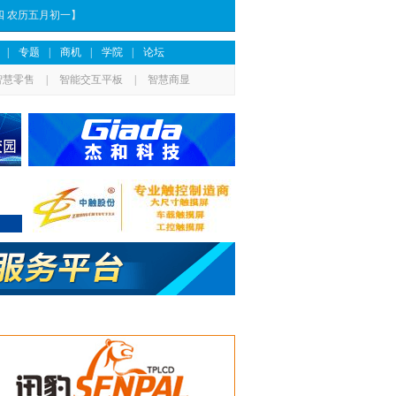
期四 农历五月初一】
|
专题
|
商机
|
学院
|
论坛
智慧零售
|
智能交互平板
|
智慧商显