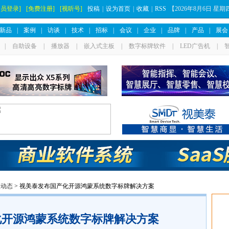
会员登录]
[免费注册]
[视听号]
投稿
|
设为首页
|
收藏
|
RSS
【
2026年8月6日 星
新品
|
案例
|
访谈
|
技术
|
招标
|
会议
|
企业
|
品牌
|
产品
|
展会
|
自助设备
|
播放器
|
嵌入式主板
|
数字标牌软件
|
LED广告机
|
业动态
> 视美泰发布国产化开源鸿蒙系统数字标牌解决方案
化开源鸿蒙系统数字标牌解决方案