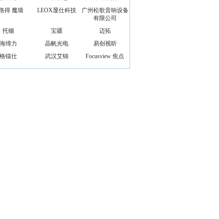
路得 魔墙
LEOX显仕科技
广州松歌音响设备
有限公司
托顿
宝疆
迈拓
海缔力
晶帆光电
易创视听
格镭仕
武汉艾锦
Focusview 焦点