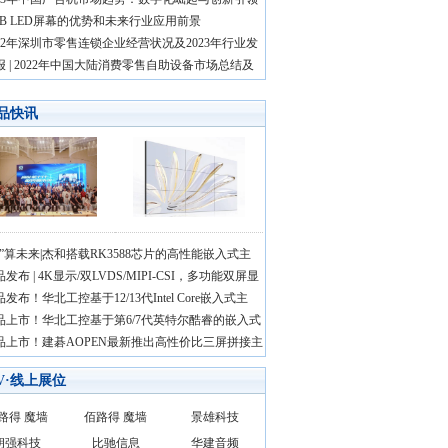
OB LED屏幕的优势和未来行业应用前景
022年深圳市零售连锁企业经营状况及2023年行业发
报 | 2022年中国大陆消费零售自助设备市场总结及
品快讯
智”算未来|杰和搭载RK3588芯片的高性能嵌入式主
发布 | 4K显示/双LVDS/MIPI-CSI，多功能双屏显
发布！华北工控基于12/13代Intel Core嵌入式主
品上市！华北工控基于第6/7代英特尔酷睿的嵌入式
品上市！建碁AOPEN最新推出高性价比三屏拼接主
AV·线上展位
路得 魔墙
佰路得 魔墙
景雄科技
朗强科技
比驰信息
华建音频