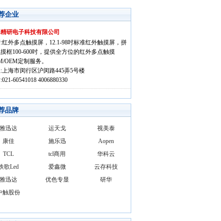
荐企业
海精研电子科技有限公司
:红外多点触摸屏，12.1-98吋标准红外触摸屏，拼
摸框100-600吋，提供全方位的红外多点触摸
M/OEM定制服务。
:上海市闵行区沪闵路445弄5号楼
021-60541018 4006880330
荐品牌
雅迅达
运天戈
视美泰
康佳
施乐迅
Aopen
TCL
tcl商用
华科云
铁歌Led
爱鑫微
云存科技
雅迅达
优色专显
研华
中触股份