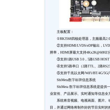
主板配置：
①RK3568四核处理器，主频最高2.0
②支持HDMI/LVDS/eDP输出，LV
辨率，HDMI屏最大支持4Kx2K@60HZ分
③支持1路USB 3.0，5路USB HOST
④支持5路串口（2路TTL、2路RS232
⑤支持千兆以太网/WiFi/BT/4G/5G
ShiMeta
数字标牌
信息系统
ShiMeta
数字标牌
信息系统是提供
业宣传、产品展示、实时通知等信息全
系统将音视频、电视画面、图片、
目，并通过网络将制作好的节目实时的