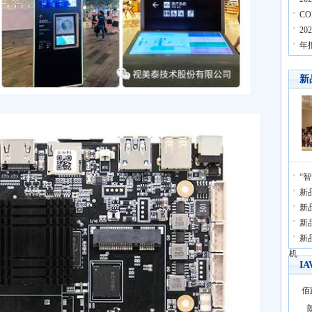
C
2
年
新
“
新品
新品
新
新
机
I
佰