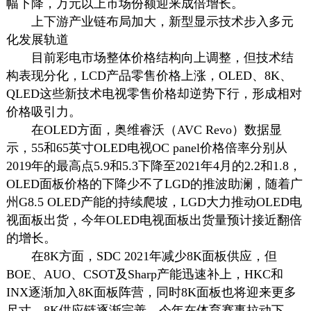
幅下降，万元以上市场份额迎来成倍增长。
上下游产业链布局加大，新型显示技术步入多元
化发展轨道
目前彩电市场整体价格结构向上调整，但技术结
构表现分化，LCD产品零售价格上涨，OLED、8K、
QLED这些新技术电视零售价格却逆势下行，形成相对
价格吸引力。
在OLED方面，奥维睿沃（AVC Revo）数据显
示，55和65英寸OLED电视OC panel价格倍率分别从
2019年的最高点5.9和5.3下降至2021年4月的2.2和1.8，
OLED面板价格的下降少不了LGD的推波助澜，随着广
州G8.5 OLED产能的持续爬坡，LGD大力推动OLED电
视面板出货，今年OLED电视面板出货量预计接近翻倍
的增长。
在8K方面，SDC 2021年减少8K面板供应，但
BOE、AUO、CSOT及Sharp产能迅速补上，HKC和
INX逐渐加入8K面板阵营，同时8K面板也将迎来更多
尺寸，8K供应链逐渐完善，今年在体育赛事拉动下，