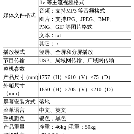
flv 等主流视频格式
音频：支持MP3 等音频格式
媒体文件格式
图片：支持JPG、JPEG、BMP、
PNG、GIF 等图片格式
文本：txt
其它： /
播放模式
竖屏、全屏和分屏播放
节目传输
USB、局域网传输、广域网传输
整机参数
产品尺寸 (mm)
1757（H）×610（V）×75（D）
外箱尺寸
1850（H）×705（V）×210（D）
（mm）
屏幕安装方式
落地
菜单语言
中文、英文
整机颜色
银色，黑色
产品重量
净重：46kg |毛重：50kg