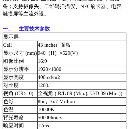
备；支持摄像头、二维码扫描仪、NFC刷卡器、电容
触摸屏
等主流外设。
一、 主要技术参数
显示屏
Cell
43 inches 面板
显示尺寸 (mm)
940（H）×529(V）
图像比例
16:9
显示分辨率
1920×1080
显示亮度
400 cd/m2
对比度
1200:1
视角 (CR>10)
全视角 ( R/L 89 (Min.), U/D 89 (Min.))
色彩
8bit, 16.7 Million
色温
10000K
背光寿命
50000hours
响应时间
12ms