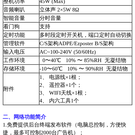
整机功率
45W (Max)
音频喇叭
立体声 2×5W 8Ω
智能音量
分时音量
看门狗
支持
定时功能
多时段定时开关机，端口定时自动切换
管理软件
C/S架构ADPE/Ezposter B/S架构
输入电压
AC~100-240V (50/60Hz)
工作环境
0〜40℃ 10% 〜 85%RH 无凝结物
存储环境
-10〜60℃ 10% 〜 90%RH 无凝结物
1、 电源线×1根；
2、 遥控器×1个；
附件
3、 WIFI天线×1根；
4、 内六工具1个
二、网络功能简介
1.免费提供后台终端发布软件（电脑总控制，方便快
捷，最多可控制2000台
广告机
）；