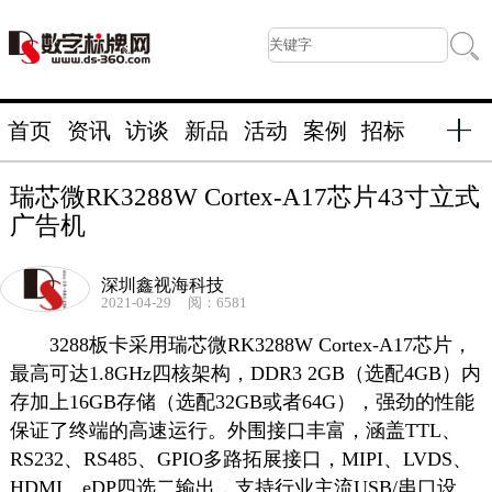
首页
资讯
访谈
新品
活动
案例
招标
瑞芯微RK3288W Cortex-A17芯片43寸立式
广告机
深圳鑫视海科技
2021-04-29
阅：6581
3288板卡采用瑞芯微RK3288W Cortex-A17芯片，
最高可达1.8GHz四核架构，DDR3 2GB（选配4GB）内
存加上16GB存储（选配32GB或者64G），强劲的性能
保证了终端的高速运行。外围接口丰富，涵盖TTL、
RS232、RS485、GPIO多路拓展接口，MIPI、LVDS、
HDMI、eDP四选二输出，支持行业主流USB/串口设