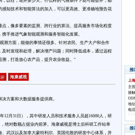
例，以往，花开多少天、什么样的气候条件下花可能会开，都
的感知技术和智能算法的加入，可以更高效、更准确地预告花
难点，像多要素的监测、跨行业的算法、提高服务市场化程度
，携手推进气象智能观测和服务智能化发展。
象观测方面，能做的事情还很多。针对农民、生产大户和合作
，及时发现和处理，解决增产问题；同时降低成本，通过远程
追溯，打造放心农产品，提升农业收益。”
推
发@
海康威视
上
主营
接触
OD
解决方案和大数据服务提供商。
地址
电话:
8年12月31日），其中研发人员和技术服务人员超16000人，研
8年），绝对数额占据业内前茅。海康威视是博士后科研工作站单
推
海、武汉以及加拿大蒙特利尔、英国伦敦的研发中心体系，并