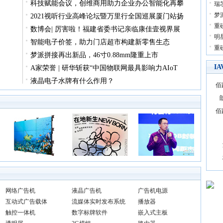
科技赋能会议，创维商用助力企业办公智能化再攀
瑞芯
梦
2021视听行业高峰论坛暨万里行全国巡展厦门站扬
重
数博会| 厉害啦！福建省委书记亲临康佳壹视界展
明
智能电子价签，助力门店超市构建新零售生态
重
梦派拼接再出新品，46寸0.88mm隆重上市
I
A家荣誉 | 研华斩获“中国物联网最具影响力AIoT
液晶电子水牌有什么作用？
佰
佰
网络广告机
液晶广告机
广告机电源
互动式广告载体
流媒体实时发布系统
播放器
触控一体机
数字标牌软件
嵌入式主板