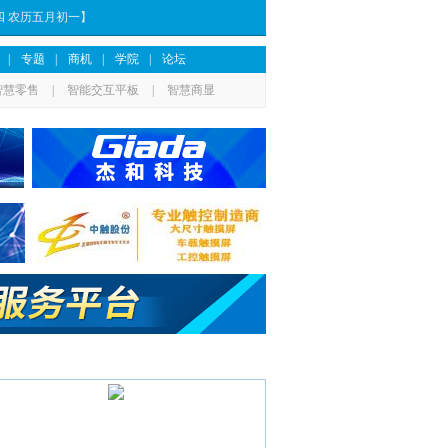
期四 农历五月初一】
|
专题
|
商机
|
学院
|
论坛
智慧零售
|
智能交互平板
|
智慧商显