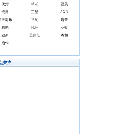
优熠
希沃
视展
锐目
三星
AXD
应天海乐
迅豹
迈普
彩豹
悦升
圣收
致新
英康仕
杰和
启钧
点关注