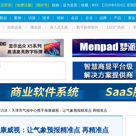
会员登录]
[免费注册]
[视听号]
投稿
|
设为首页
|
收藏
|
RSS
【
2026年8月6日 星
新品
|
案例
|
访谈
|
技术
|
招标
|
会议
|
企业
|
品牌
|
产品
|
展会
|
自助设备
|
播放器
|
嵌入式主板
|
数字标牌软件
|
LED广告机
|
业访谈
> 天津市气候中心携手海康威视：让气象预报精准点 再精准点
康威视：让气象预报精准点 再精准点