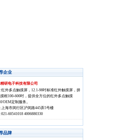
荐企业
海精研电子科技有限公司
:红外多点触摸屏，12.1-98吋标准红外触摸屏，拼
摸框100-600吋，提供全方位的红外多点触摸
M/OEM定制服务。
:上海市闵行区沪闵路445弄5号楼
021-60541018 4006880330
荐品牌