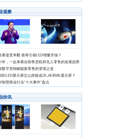
业观察
装赛道竞争酣 谁将引领LED增量市场？
021年，一起来看自助售货机和无人零售的发展趋势
索数字营销赋能新零售的变现之道
间距LED显示屏怎么拼接成2K,4K和8K显示屏？
020智慧商业行业“十大事件”盘点
品快讯