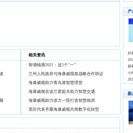
产
封
相关资讯
2
智涌钱塘2021：这5个”一”
探
小
道
兰州人民政府与海康威视签战略合作协议
2
海康威视助力青岛港智慧理货
海康威视在波兰霍茹夫助力智慧交通
新
展
海康威视助力浙大一院打造智慧病房
景区代表齐聚海康威视共商数字化转型