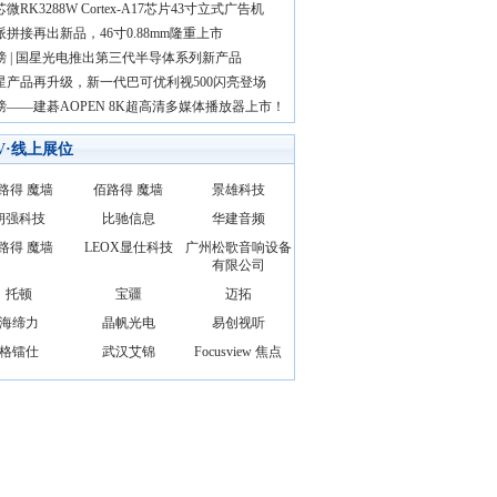
微RK3288W Cortex-A17芯片43寸立式广告机
派拼接再出新品，46寸0.88mm隆重上市
磅 | 国星光电推出第三代半导体系列新产品
星产品再升级，新一代巴可优利视500闪亮登场
磅——建碁AOPEN 8K超高清多媒体播放器上市！
AV·线上展位
路得 魔墙
佰路得 魔墙
景雄科技
朗强科技
比驰信息
华建音频
路得 魔墙
LEOX显仕科技
广州松歌音响设备
有限公司
托顿
宝疆
迈拓
海缔力
晶帆光电
易创视听
格镭仕
武汉艾锦
Focusview 焦点