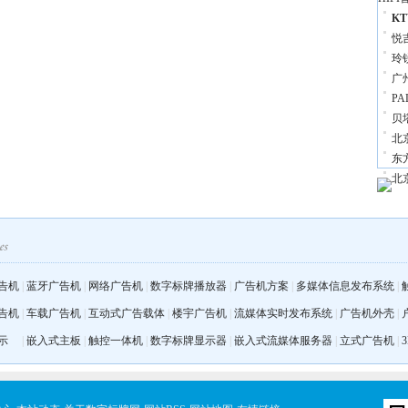
K
悦
玲
广
P
贝
北
东
北
告机
|
蓝牙广告机
|
网络广告机
|
数字标牌播放器
|
广告机方案
|
多媒体信息发布系统
|
告机
|
车载广告机
|
互动式广告载体
|
楼宇广告机
|
流媒体实时发布系统
|
广告机外壳
|
示
|
嵌入式主板
|
触控一体机
|
数字标牌显示器
|
嵌入式流媒体服务器
|
立式广告机
|