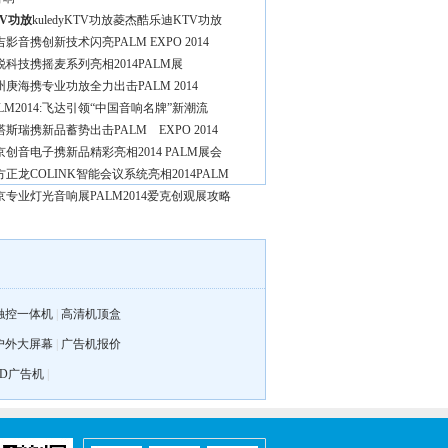
TV功放
kuledyKTV功放
菱杰酷乐迪KTV功放
吉影音携创新技术闪亮PALM EXPO 2014
锐科技携摇麦系列亮相2014PALM展
州庚海携专业功放全力出击PALM 2014
ALM2014:飞达引领“中国音响名牌”新潮流
塔斯瑞携新品蓄势出击PALM EXPO 2014
京创音电子携新品精彩亮相2014 PALM展会
方正龙COLINK智能会议系统亮相2014PALM
京专业灯光音响展PALM2014爱克创观展攻略
触控一体机
|
高清机顶盒
户外大屏幕
|
广告机报价
3D广告机
|