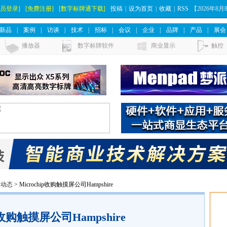
会员登录]
[免费注册]
[数字标牌通下载]
投稿
|
设为首页
|
收藏
|
RSS
【
2026年8
新品
|
案例
|
访谈
|
技术
|
招标
|
会议
|
企业
|
品牌
|
产品
|
展会
播放器
数字标牌软件
商业显示
触控
业动态
> Microchip收购触摸屏公司Hampshire
ip收购触摸屏公司Hampshire