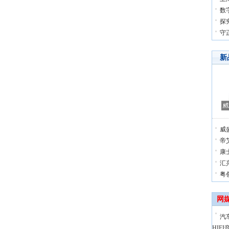
数
探
守
新
威盛
帝
康
汇
粤
网
汽
HIFI