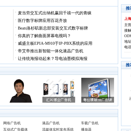
推
麦当劳交互式出纳机赢回千禧一代的青睐
上
医疗数字标牌应用百花齐放
主营
Beats洛杉矶新总部安装交互式数字标牌
接触
你真的了解曲面屏幕电视吗？
OD
地址
威盛主板EPIA-M910于IP-PBX系统的应用
电话:
帝艾帝推出新智能一体化液晶广告机
让传统海报动起来？导电油墨模拟海报
推
网络广告机
液晶广告机
车载广告机
互动式广告载体
流媒体实时发布系统
播放器