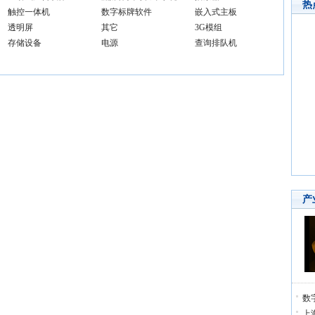
热
触控一体机
数字标牌软件
嵌入式主板
透明屏
其它
3G模组
存储设备
电源
查询排队机
产
数
上