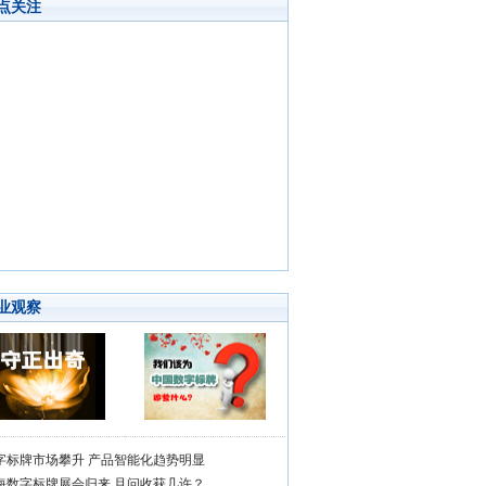
点关注
业观察
字标牌市场攀升 产品智能化趋势明显
海数字标牌展会归来 且问收获几许？