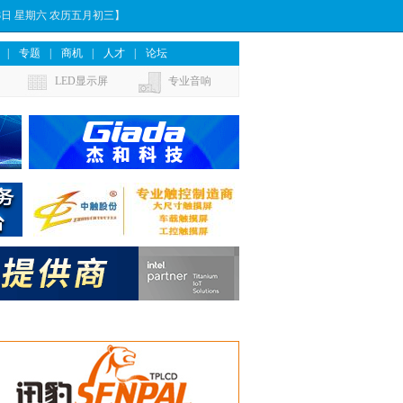
月8日 星期六 农历五月初三】
|
专题
|
商机
|
人才
|
论坛
LED显示屏
专业音响