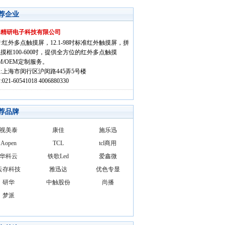
荐企业
海精研电子科技有限公司
:红外多点触摸屏，12.1-98吋标准红外触摸屏，拼
摸框100-600吋，提供全方位的红外多点触摸
M/OEM定制服务。
:上海市闵行区沪闵路445弄5号楼
021-60541018 4006880330
荐品牌
视美泰
康佳
施乐迅
Aopen
TCL
tcl商用
华科云
铁歌Led
爱鑫微
云存科技
雅迅达
优色专显
研华
中触股份
尚播
梦派