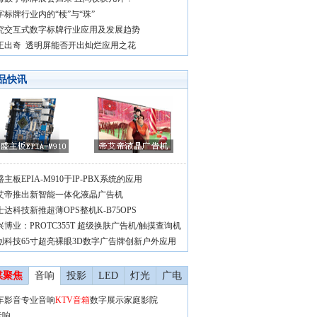
字标牌行业内的“椟”与“珠”
究交互式数字标牌行业应用及发展趋势
正出奇 透明屏能否开出灿烂应用之花
品快讯
主板EPIA-M910于IP-PBX系统的应用
艾帝推出新智能一体化液晶广告机
士达科技新推超薄OPS整机K-B75OPS
兴博业：PROTC355T 超级换肤广告机/触摸查询机
创科技65寸超亮裸眼3D数字广告牌创新户外应用
媒聚焦
音响
投影
LED
灯光
广电
车影音
专业音响
KTV音箱
数字展示
家庭影院
音响