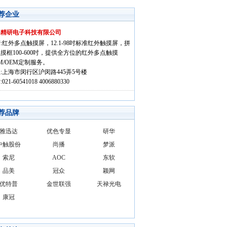
荐企业
海精研电子科技有限公司
:红外多点触摸屏，12.1-98吋标准红外触摸屏，拼
摸框100-600吋，提供全方位的红外多点触摸
M/OEM定制服务。
:上海市闵行区沪闵路445弄5号楼
021-60541018 4006880330
荐品牌
雅迅达
优色专显
研华
中触股份
尚播
梦派
索尼
AOC
东软
品美
冠众
颖网
优特普
金世联强
天禄光电
康冠