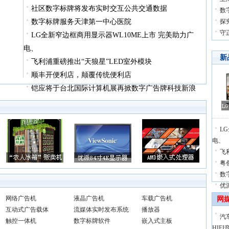
社区数字标牌将发布实时交互公共交通数据
数
数字标牌服务天津第一中心医院
探
守
LG全新窄边框商用显示器WL10ME上市 完美助力广
电、
新
飞利浦重磅推出“天狼星”LED室外模块
顺丰开便利店，颠覆传统便利店
铠应将于台北国际计算机展再掀数字广告牌科技新浪
L
电、
飞
粤
数
优
网络广告机
液晶广告机
车载广告机
网
互动式广告载体
流媒体实时发布系统
播放器
汽
触控一体机
数字标牌软件
嵌入式主板
HIFI