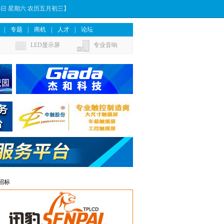
月8日 星期六 农历五月初三】
|
专题
|
商机
|
人才
|
论坛
LED显示屏
专业音响
招标