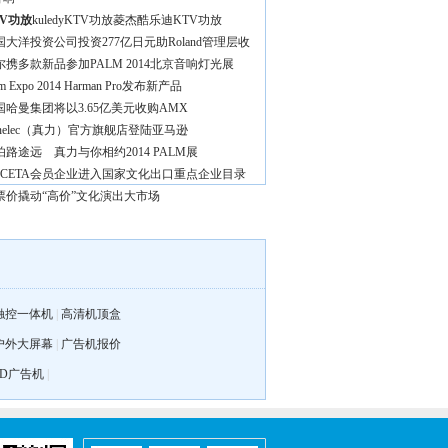
TV功放
kuledyKTV功放
菱杰酷乐迪KTV功放
国大洋投资公司投资277亿日元助Roland管理层收
尔携多款新品参加PALM 2014北京音响灯光展
lm Expo 2014 Harman Pro发布新产品
国哈曼集团将以3.65亿美元收购AMX
enelec（真力）官方旗舰店登陆亚马逊
怕路途远 真力与你相约2014 PALM展
家CETA会员企业进入国家文化出口重点企业目录
票价撬动“高价”文化演出大市场
触控一体机
|
高清机顶盒
户外大屏幕
|
广告机报价
3D广告机
|