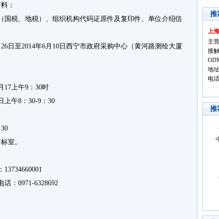
资料：
推
国税、地税）、组织机构代码证原件及复印件、单位介绍信
上
主营
26日至2014年6月10日西宁市政府采购中心（黄河路测绘大厦
接触
OD
地址
电话:
17上午9：30时
上午8：30-9：30
推
30
开标室。
34660001
971-6328692