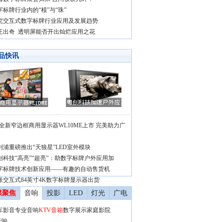
字标牌行业内的“椟”与“珠”
究交互式数字标牌行业应用及发展趋势
正出奇 透明屏能否开出灿烂应用之花
品快讯
G全新窄边框商用显示器WL10ME上市 完美助力广
利浦重磅推出“天狼星”LED室外模块
创科技“高亮”“超亮”：助数字标牌户外应用加
字标牌技术创新应用——有趣的自动售货机
派交互式84英寸4K数字标牌显示器出货
媒聚焦
音响
投影
LED
灯光
广电
车影音
专业音响
KTV音箱
数字展示
家庭影院
音响