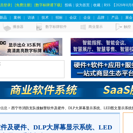
会员登录]
[免费注册]
[数字标牌通下载]
投稿
|
设为首页
|
收藏
|
RSS
【
2026年8
新品
|
案例
|
访谈
|
技术
|
招标
|
会议
|
企业
|
品牌
|
产品
|
展会
播放器
数字标牌软件
商业显示
触控
标信息
> 西宁市消防支队接触警软件及硬件、DLP大屏幕显示系统、LED图文显示系统
件及硬件、DLP大屏幕显示系统、LED