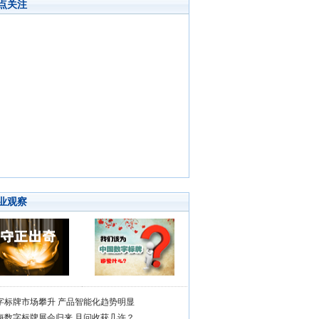
点关注
业观察
字标牌市场攀升 产品智能化趋势明显
海数字标牌展会归来 且问收获几许？