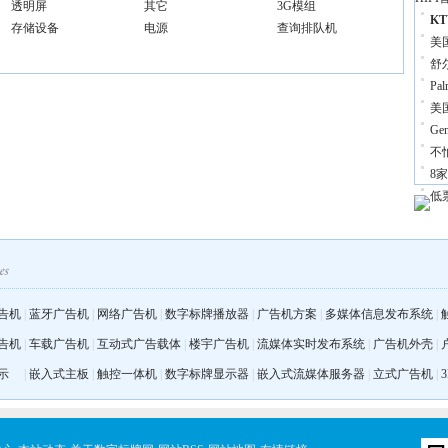
透明屏
其它
3G模组
K
存储设备
电源
查询排队机
美
舒
Pa
美
G
不
8
低
告机
|
蓝牙广告机
|
网络广告机
|
数字标牌播放器
|
广告机方案
|
多媒体信息发布系统
|
告机
|
车载广告机
|
互动式广告载体
|
楼宇广告机
|
流媒体实时发布系统
|
广告机外壳
|
示
|
嵌入式主板
|
触控一体机
|
数字标牌显示器
|
嵌入式流媒体服务器
|
立式广告机
|