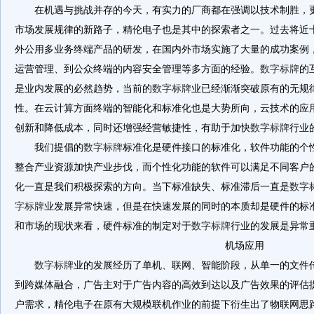
在机遇与挑战并存的今天，有实力的厂商都在强调以技术制胜，
市场发展规律的新路子，精伦电子也是其中的探索者之一。过去将近
外公用多业务终端产品的研发，在国内外市场实施了大量的成功案例
运营管理、到公众终端的内容安全管理等多方面的经验。
数字标牌
的
是业内发展的必然趋势，当前的
数字标牌
业已经渐渐突破原有的无规
性。在云计算方面终端的智能化和标准化也是大势所向，云技术的应
创新和降低成本，同时还增强经营敏捷性，有助于加快
数字标牌
行业
我们提倡的
数字标牌
标准化是硬件接口的标准化，软件功能的个
整合产业资源加快产业步伐，而个性化功能的软件可以满足不同客户
化一直是我们积极探索的方向。当下标准缺失、标准滞后一直是
数字
字标牌
业发展异常快速，但是在快速发展的同时的本质却是硬件的标
和市场的现状来看，硬件标准的制定对于
数字标牌
行业的发展是异常
机场应用
数字标牌
业的发展经历了单机、联网、智能阶段，从单一的文件
到跨媒体融合，广告主对于广告内容的高效到达以及广告效果的评估
户需求，精伦电子在原有大规模联机作业的前提下衍生出了物联网思