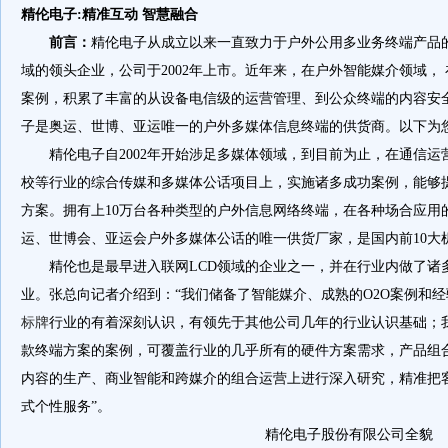
精伦电子:精准互动 智慧融合
前言：
精伦电子从成立以来一直致力于户外公用多业务终端产品
域的领头企业，公司于2002年上市。近年来，在户外智能媒介领域，
案例，积累了丰富的从设备电信级的运营管理、到公众终端的内容安
子是奥运、世博、亚运唯一的户外多媒体信息终端的供货商。以下为
精伦电子自2002年开始涉足多媒体领域，到目前为止，在通信
校等行业的综合传媒和多媒体公话项目上，实施诸多成功案例，能够
方案。拥有上10万台各种类型的户外信息网络终端，在各种场合应用
运、世博会、亚运会户外多媒体公话的唯一供货厂家，是国内前10大
精伦也是最早进入联网LCD领域的企业之一，并在行业内做了诸
业。张总向记者介绍到：“我们储备了智能媒介、成熟的O2O案例和经
标牌
行业的有着深刻认识，有领先于其他公司几年的行业认识基础；
款终端方案的案例，可覆盖行业的几乎所有的硬件方案需求，产品组
内容的生产、商业智能和跨媒介的组合运营上进行深入研究，精准把
式个性服务”。
精伦电子股份有限公司全貌