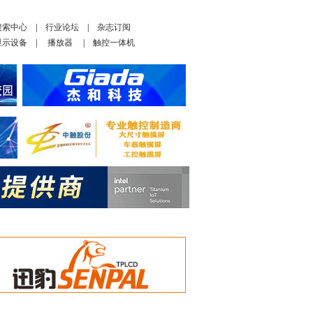
搜索中心
|
行业论坛
|
杂志订阅
显示设备
|
播放器
|
触控一体机