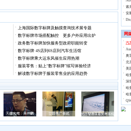
NE
索
安
Di
上海国际数字标牌及触摸查询技术展专题
网
数字标牌市场搭配触控 更多户外应用出炉
汽
政务数字标牌加快服务型政府职能转变
Au
数字标牌·4S店到6S店到汽车生活馆
奥
数字标牌乘大运东风催生应用热潮
北
服装零售：贴上“数字标牌”续写体验经济
美
解读数字标牌于服装零售业的应用趋势
哈
深
哈曼
哈
Q