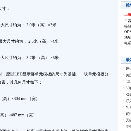
推
尺寸：
上
主营
最大尺寸约为： 2.0米（高）×3米
接触
OD
地址
体最大尺寸约为： 2.5米（高）×4米
电话:
大尺寸约为： 3.7米 （高） ×6米
最
设
，应以LED显示屏单元模板的尺寸为基础。一块单元模板分
美
“
8个象素，其几何尺寸如下：
3
双
（高）×304 mm（宽）
嵌
V
优
高）×487 mm（宽）
无
高