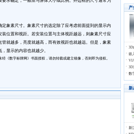
要求确定，一般应与屏体大小成比例。外边框的尺寸通常为
产
定象素尺寸。象素尺寸的选定除了应考虑前面提到的显示内
安装位置和视距。若安装位置与主体视距越远，则象素尺寸应
光管就越多，亮度就越高，而有效视距也就越远。但是，象素
3
低，显示的内容也就越少。
嵌
未经《数字标牌网》书面授权，请勿转载或建立镜像，否则即为侵权。
V
3
数
新
新