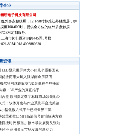
荐企业
海精研电子科技有限公司
:红外多点触摸屏，12.1-98吋标准红外触摸屏，拼
摸框100-600吋，提供全方位的红外多点触摸
M/OEM定制服务。
:上海市闵行区沪闵路445弄5号楼
021-60541018 4006880330
新资讯
计LED显示屏屏体大小的几个重要因素
国优派商用大屏入驻湖南金房酒店
温布尔登网球锦标赛”3D影像在全球播放
D内容：3D产业的真正推手
剑合璧 颖网奠定数字标牌市场领先地位
入式：软体开发与作业系统平台成关键
IA小型化嵌入式平台已成业界主流
特普重拳推出MIT高清信号传输解决方案
缝拼接时代 液晶拼接市场发展势头强劲
铁经济 商用显示市场发展的新动力