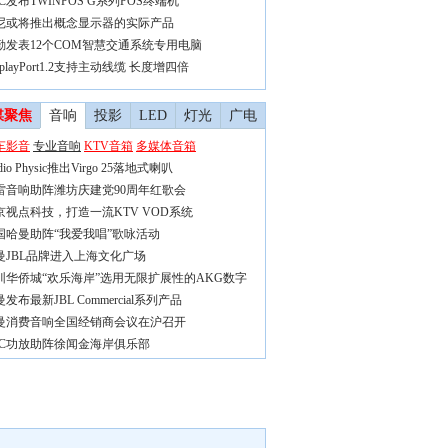
C发布TWINPOS G系列POS终端机
尼或将推出概念显示器的实际产品
勤发表12个COM智慧交通系统专用电脑
splayPort1.2支持主动线缆 长度增四倍
媒聚焦
音响
投影
LED
灯光
广电
车影音
专业音响
KTV音箱
多媒体音箱
dio Physic推出Virgo 25落地式喇叭
雷音响助阵潍坊庆建党90周年红歌会
京视点科技，打造一流KTV VOD系统
国哈曼助阵“我爱我唱”歌咏活动
曼JBL品牌进入上海文化广场
圳华侨城“欢乐海岸”选用无限扩展性的AKG数字
发布最新JBL Commercial系列产品
曼消费音响全国经销商会议在沪召开
SC功放助阵徐闻金海岸俱乐部