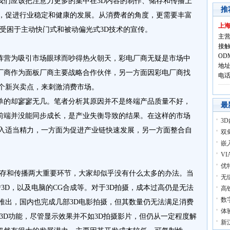
应该把注意力更多的集中在3D内容的制作、储存和传播上
推
展，促进行业稳定和健康的发展。从消费者的角度，更需要丰富
上
，受困于主动快门式和被动偏光式3D技术的宣传。
主营
接触
OD
营为吸引市场眼球而吵得热火朝天，彩电厂商无疑是市场中
地址
厂商作为面板厂商主要战略合作伙伴，另一方面因彩电厂商找
电话:
一个新兴卖点，来刺激消费市场。
的却寥寥无几。笔者分析其原因并不是终端产品质量不好，
最
前端并没能同步成长，是产业失衡导致的结果。在这样的市场
3
投入适当精力，一方面为促进产业链快速发展，另一方面整合自
双
嵌
V
优
存和传播两大重要环节，大家却似乎没有什么太多的办法。当
无
转3D，以及电脑的CG合成等。对于3D拍摄，成本过高仍是无法
高
数
推出，国内也完成几部3D电影拍摄，但其数量仍无法满足消费
体验
转3D功能，尽管显示效果并不如3D拍摄影片，但仍从一定程度解
新