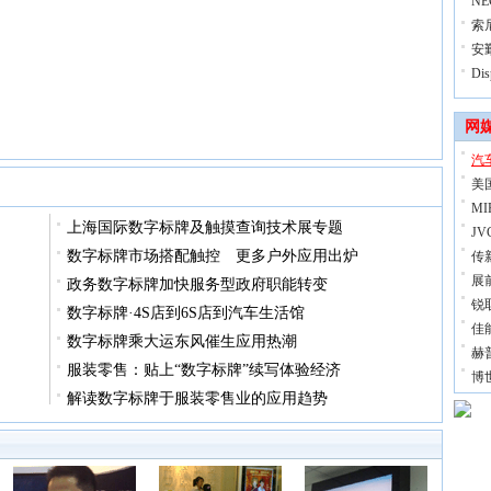
NE
索
安
Di
网
汽
美
M
上海国际数字标牌及触摸查询技术展专题
J
数字标牌市场搭配触控 更多户外应用出炉
传
展
政务数字标牌加快服务型政府职能转变
锐
数字标牌·4S店到6S店到汽车生活馆
佳
数字标牌乘大运东风催生应用热潮
赫
服装零售：贴上“数字标牌”续写体验经济
博
解读数字标牌于服装零售业的应用趋势