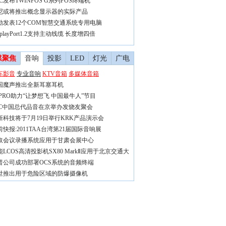
C发布TWINPOS G系列POS终端机
尼或将推出概念显示器的实际产品
勤发表12个COM智慧交通系统专用电脑
splayPort1.2支持主动线缆 长度增四倍
媒聚焦
音响
投影
LED
灯光
广电
车影音
专业音响
KTV音箱
多媒体音箱
国魔声推出全新耳塞耳机
IPRO助力“让梦想飞 中国最牛人”节目
VC中国总代品音在京举办发烧友聚会
新科技将于7月19日举行KRK产品演示会
前快报:2011TAA台湾第21届国际音响展
取会议录播系统应用于甘肃会展中心
能LCOS高清投影机SX80 MarkⅡ应用于北京交通大
普公司成功部署OCS系统的音频终端
世推出用于危险区域的防爆摄像机