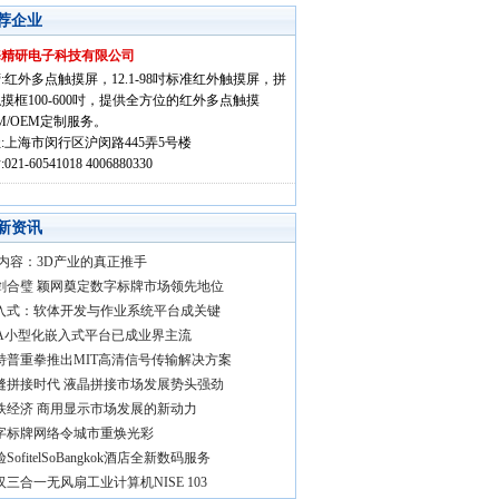
荐企业
海精研电子科技有限公司
:红外多点触摸屏，12.1-98吋标准红外触摸屏，拼
摸框100-600吋，提供全方位的红外多点触摸
M/OEM定制服务。
:上海市闵行区沪闵路445弄5号楼
021-60541018 4006880330
新资讯
D内容：3D产业的真正推手
剑合璧 颖网奠定数字标牌市场领先地位
入式：软体开发与作业系统平台成关键
IA小型化嵌入式平台已成业界主流
特普重拳推出MIT高清信号传输解决方案
缝拼接时代 液晶拼接市场发展势头强劲
铁经济 商用显示市场发展的新动力
字标牌网络令城市重焕光彩
SofitelSoBangkok酒店全新数码服务
汉三合一无风扇工业计算机NISE 103