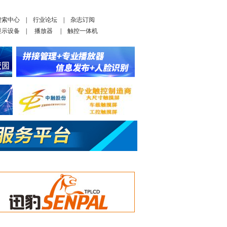
搜索中心
|
行业论坛
|
杂志订阅
显示设备
|
播放器
|
触控一体机