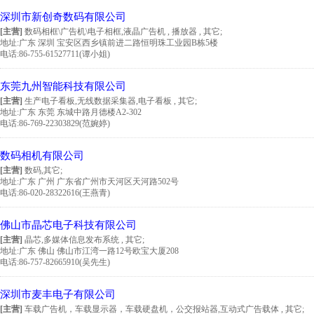
深圳市新创奇数码有限公司
[主营]
数码相框\广告机\电子相框,液晶广告机 , 播放器 , 其它;
地址:
广东 深圳 宝安区西乡镇前进二路恒明珠工业园B栋5楼
电话:86-755-61527711(谭小姐)
东莞九州智能科技有限公司
[主营]
生产电子看板,无线数据采集器,电子看板 , 其它;
地址:
广东 东莞 东城中路月德楼A2-302
电话:86-769-22303829(范婉婷)
数码相机有限公司
[主营]
数码,其它;
地址:
广东 广州 广东省广州市天河区天河路502号
电话:86-020-28322616(王燕青)
佛山市晶芯电子科技有限公司
[主营]
晶芯,多媒体信息发布系统 , 其它;
地址:
广东 佛山 佛山市江湾一路12号欧宝大厦208
电话:86-757-82665910(吴先生)
深圳市麦丰电子有限公司
[主营]
车载广告机，车载显示器，车载硬盘机，公交报站器,互动式广告载体 , 其它;