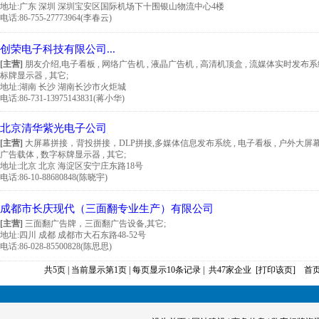
地址:
广东 深圳 深圳宝安区国际机场下十围银山物流中心4楼
电话:86-755-27773964(李春云)
创荣电子科技有限公司...
[主营]
朋友介绍,电子看板 , 网络广告机 , 液晶广告机 , 高清机顶盒 , 流媒体实时发布系统
标牌显示器 , 其它;
地址:
湖南 长沙 湖南长沙市火炬城
电话:86-731-13975143831(蒋小华)
北京清华紫光电子公司
[主营]
大屏幕拼接，背投拼接，DLP拼接,多媒体信息发布系统 , 电子看板 , 户外大屏幕 
广告载体 , 数字标牌显示器 , 其它;
地址:
北京 北京 海淀区安宁庄东路18号
电话:86-10-88680848(陈晓宇)
成都市长庆现代（三面翻专业生产）有限公司
[主营]
三面翻广告牌，三面翻广告设备,其它;
地址:
四川 成都 成都市大石东路48-52号
电话:86-028-85500828(陈思思)
共5页 | 当前显示第1页 | 每页显示10条记录 | 共47家企业
[打印该页]
首页 