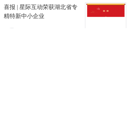
喜报 | 星际互动荣获湖北省专
精特新中小企业
2024-04-11
重磅合作 | 研华携手高通，共
创边缘智能科技
2024-04-11
新品推荐！华北工控BPC-7139
工控主板以更高
2024-04-09
行业首发 | AIoT3576-E主板，
更高性能