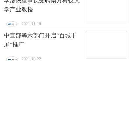
李漫铁董事长受聘南方科技大
学产业教授
2021-11-10
中宣部等六部门开启“百城千
屏”推广
2021-10-22
雷曼光电获粤港澳大湾区领航
企业50强
2021-09-08
雷曼获广东省工程技术研究中
心资格认定
2021-08-31