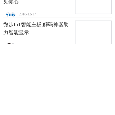
见倾心
2018-12-17
微步IoT智能主板,解码神器助
力智能显示
2018-12-03
高交会盛大开幕，微步与你共
赏科技盛宴
2018-11-15
第二十届高交会：高科技集
结，智慧显示斗艳
2018-11-15