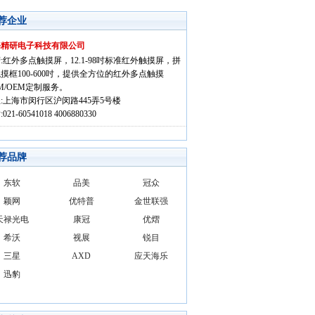
荐企业
海精研电子科技有限公司
:红外多点触摸屏，12.1-98吋标准红外触摸屏，拼
摸框100-600吋，提供全方位的红外多点触摸
M/OEM定制服务。
:上海市闵行区沪闵路445弄5号楼
021-60541018 4006880330
荐品牌
东软
品美
冠众
颖网
优特普
金世联强
天禄光电
康冠
优熠
希沃
视展
锐目
三星
AXD
应天海乐
迅豹