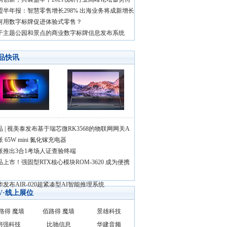
盟半年报：智慧零售增长298% 出海业务将成新增长
何用数字标牌促进体验式零售？
于主题公园和景点的商业数字标牌信息发布系统
品快讯
品 | 视美泰发布基于瑞芯微RK3568的物联网网关A
 65W mini 氮化镓充电器
派推出3合1考场人证查验终端
品上市！强固型RTX核心模块ROM-3620 成为便携
华发布AIR-020超紧凑型AI智能推理系统
AV·线上展位
路得 魔墙
佰路得 魔墙
景雄科技
朗强科技
比驰信息
华建音频