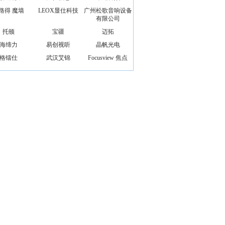
路得 魔墙
LEOX显仕科技
广州松歌音响设备
有限公司
托顿
宝疆
迈拓
海缔力
易创视听
晶帆光电
格镭仕
武汉艾锦
Focusview 焦点