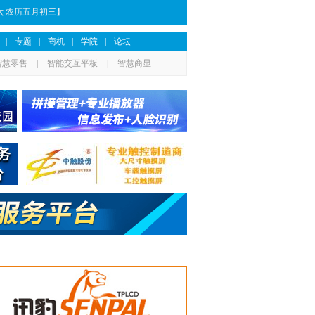
期六 农历五月初三】
|
专题
|
商机
|
学院
|
论坛
智慧零售
|
智能交互平板
|
智慧商显