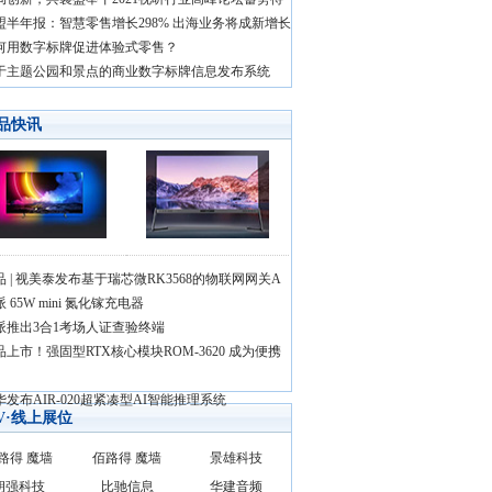
盟半年报：智慧零售增长298% 出海业务将成新增长
何用数字标牌促进体验式零售？
于主题公园和景点的商业数字标牌信息发布系统
品快讯
品 | 视美泰发布基于瑞芯微RK3568的物联网网关A
 65W mini 氮化镓充电器
派推出3合1考场人证查验终端
品上市！强固型RTX核心模块ROM-3620 成为便携
华发布AIR-020超紧凑型AI智能推理系统
AV·线上展位
路得 魔墙
佰路得 魔墙
景雄科技
朗强科技
比驰信息
华建音频