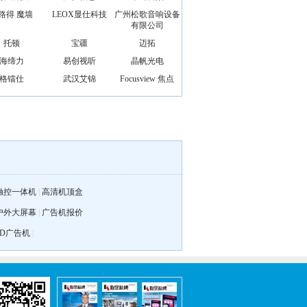
路得 魔墙
LEOX显仕科技
广州松歌音响设备
有限公司
托顿
宝疆
迈拓
海缔力
易创视听
晶帆光电
格镭仕
武汉艾锦
Focusview 焦点
触控一体机
|
高清机顶盒
户外大屏幕
|
广告机报价
3D广告机
|