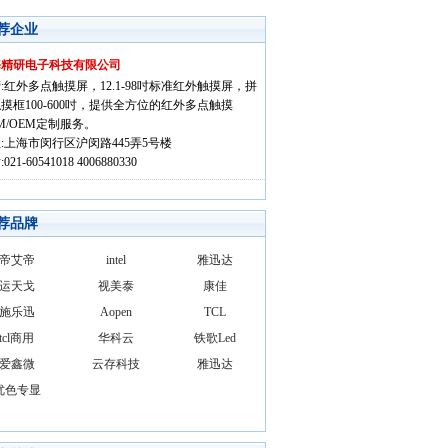
荐企业
海精研电子科技有限公司
:红外多点触摸屏，12.1-98吋标准红外触摸屏，拼
摸框100-600吋，提供全方位的红外多点触摸
M/OEM定制服务。
:上海市闵行区沪闵路445弄5号楼
021-60541018 4006880330
荐品牌
帝艾帝
intel
雅迅达
运天戈
视美泰
康佳
施乐迅
Aopen
TCL
tcl商用
华科云
铁歌Led
爱鑫微
云存科技
雅迅达
优色专显