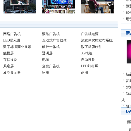
微
如
用
新
网络广告机
液晶广告机
广告机电源
LED显示屏
互动式广告载体
流媒体实时发布系统
数字标牌商业显示
触控一体机
数字标牌软件
触摸屏
透明屏
3G模组
存储设备
电源
自助设备
风扇屏
全息广告机
LED灯杆屏
液晶显示器
家用
商用
新
梦派
梦
新
式
研
I
佰