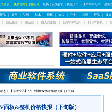
会员登录]
[免费注册]
[视听号]
投稿
|
设为首页
|
收藏
|
RSS
【
2026年8月8日 星
新品
|
案例
|
访谈
|
技术
|
招标
|
会议
|
企业
|
品牌
|
产品
|
展会
|
自助设备
|
播放器
|
嵌入式主板
|
数字标牌软件
|
LED广告机
|
业动态
> 【价格快讯】2月TV面板&整机价格快报（下旬版）
TV面板&整机价格快报（下旬版）