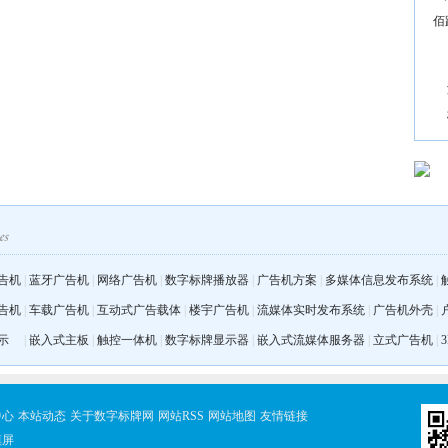
佰
告机
|
蓝牙广告机
|
网络广告机
|
数字标牌播放器
|
广告机方案
|
多媒体信息发布系统
|
告机
|
车载广告机
|
互动式广告载体
|
楼宇广告机
|
流媒体实时发布系统
|
广告机外壳
|
示
|
嵌入式主板
|
触控一体机
|
数字标牌显示器
|
嵌入式流媒体服务器
|
立式广告机
|
中心
本站动态
关于数字标牌网
网站RSS
网站地图
友情链接
摸屏