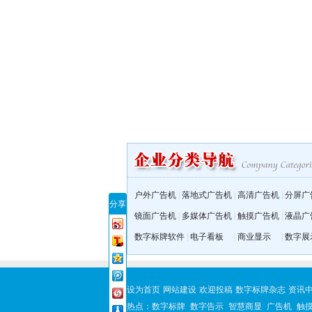
户外广告机
|
落地式广告机
|
高清广告机
|
分屏广
分享
镜面广告机
|
多媒体广告机
|
触摸广告机
|
液晶广
数字标牌软件
|
电子看板
|
商业显示
|
数字展
设为首页
网站建设
欢迎投稿
数字标牌杂志
资讯
热点：
数字标牌
数字告示
智慧商显
广告机
触