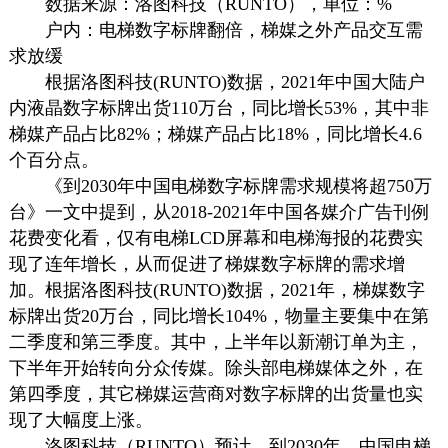
数据来源：洛图科技（RUNTO），单位：%
户内：电梯
数字标牌
翻倍，梯媒之外产品交互需
求放缓
根据洛图科技(RUNTO)数据，2021年中国大陆户
内液晶
数字标牌
出货110万台，同比增长53%，其中非
梯媒产品占比82%；梯媒产品占比18%，同比增长4.6
个百分点。
《到2030年中国电梯
数字标牌
需求规模将超750万
台》一文中提到，从2018-2021年中国各媒介广告刊例
花费变化看，仅有电梯LCD屏幕和电梯海报的花费实
现了连年增长，从而促进了梯媒
数字标牌
的需求增
加。根据洛图科技(RUNTO)数据，2021年，梯媒
数字
标牌
出货20万台，同比增长104%，物量主要集中在第
二季度和第三季度。其中，上半年以新潮订单为主，
下半年开始转向分众传媒。除头部电梯媒体之外，在
第四季度，其它梯媒运营商对
数字标牌
的出货量也实
现了大幅度上涨。
洛图科技（RUNTO）预计，到2030年，中国电梯