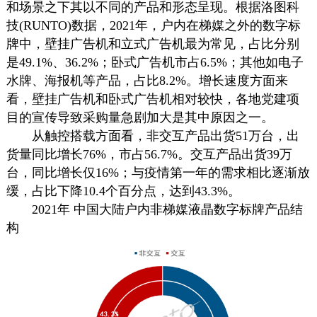
和场景之下其以不同的产品和形态呈现。根据洛图科
技(RUNTO)数据，2021年，户内在梯媒之外的
数字标
牌
中，壁挂
广告机
和
立式
广告机
最为常见，占比分别
是49.1%、36.2%；卧式
广告机
市占6.5%；其他如电子
水牌、海报机等产品，占比8.2%。增长速度方面来
看，壁挂
广告机
和卧式
广告机
相对较快，各地党建项
目的宣传导致采购量急剧加大是其中原因之一。
从触控搭载方面看，非交互产品出货51万台，出
货量同比增长76%，市占56.7%。交互产品出货39万
台，同比增长仅16%；与疫情第一年的需求相比逐渐放
缓，占比下降10.4个百分点，达到43.3%。
2021年 中国大陆户内非梯媒液晶
数字标牌
产品结
构