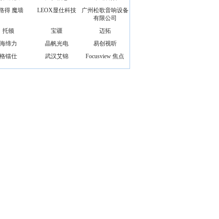
路得 魔墙
LEOX显仕科技
广州松歌音响设备
有限公司
托顿
宝疆
迈拓
海缔力
晶帆光电
易创视听
格镭仕
武汉艾锦
Focusview 焦点