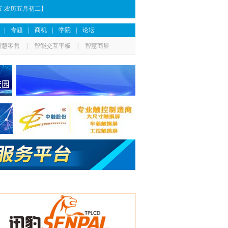
期五 农历五月初二】
|
专题
|
商机
|
学院
|
论坛
智慧零售
|
智能交互平板
|
智慧商显