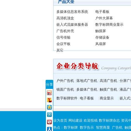
产品大全
多媒体信息发布系统
电子看板
高清机顶盒
户外大屏幕
嵌入式流媒体服务器
数字标牌商业显示
广告机外壳
触摸屏
信号传输
存储设备
会议平板
风扇屏
其它
户外广告机
|
落地式广告机
|
高清广告机
|
分屏广
分享
镜面广告机
|
多媒体广告机
|
触摸广告机
|
液晶广
数字标牌软件
|
电子看板
|
商业显示
|
嵌入式
设为首页
网站建设
欢迎投稿
数字标牌杂志
资讯
热点：
数字标牌
数字告示
智慧商显
广告机
触