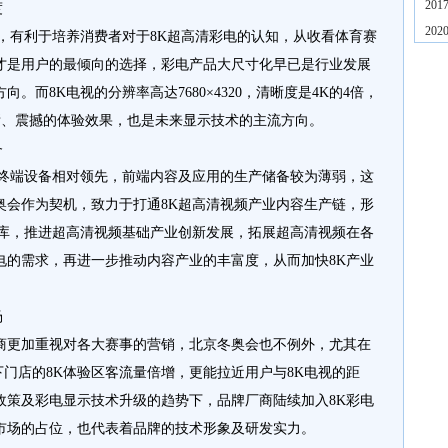
20
度
20
，有利于培养消费者对于8K超高清彩电的认知，从收看体育赛
才是用户的最倾向的选择，彩电产品大尺寸化早已是行业发展
而8K电视的分辨率高达7680×4320，清晰度是4K的4倍，
为清晰、震撼的体验效果，也是未来显示技术的主流方向。
备
及终端设备相对领先，前端内容及应用的生产储备较为薄弱，这
奥会作为契机，致力于打通8K超高清视频产业内容生产链，形
源库，推进超高清视频基础产业创新发展，拓展超高清视频在各
电的需求，再进一步推动内容产业的丰富度，从而加快8K产业
场
商更加重视对各大赛事的营销，北京冬奥会也不例外，尤其在
下门店的8K体验区客流量倍增，更能拉近用户与8K电视的距
政策及彩电显示技术升级的趋势下，品牌厂商陆续加入8K彩电
市场的占位，也代表着品牌的技术形象及研发实力。