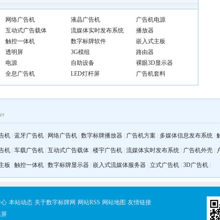
网络广告机
液晶广告机
广告机电源
互动式广告载体
流媒体实时发布系统
播放器
触控一体机
数字标牌软件
嵌入式主板
透明屏
3G模组
路由器
电源
自助设备
裸眼3D显示器
全息广告机
LED灯杆屏
广告机套料
告机
|
蓝牙广告机
|
网络广告机
|
数字标牌播放器
|
广告机方案
|
多媒体信息发布系统
|
告机
|
车载广告机
|
互动式广告载体
|
楼宇广告机
|
流媒体实时发布系统
|
广告机外壳
|
主板
|
触控一体机
|
数字标牌显示器
|
嵌入式流媒体服务器
|
立式广告机
|
3D广告机
|
中心
本站动态
关于数字标牌网
网站RSS
网站地图
友情链接
摸屏