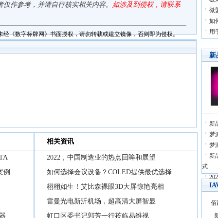
者仅作参考，并请自行核实相关内容。
如涉及到侵权，请联系
微
如
用
未经《数字标牌网》书面授权，请勿转载或建立镜像，否则即为侵权。
新
新
梦派
相关资讯
梦
新
TA
2022，中国制造业的热点回眸和展望
式
案例
如何选择会议设备？COLED提供最优选择
20
I
栩栩如生！艾比森裸眼3D大屏惊艳亮相
雷曼光电新沂机场，超高清大屏智显
佰
器
虹口区委书记郭芳一行莅临易维视