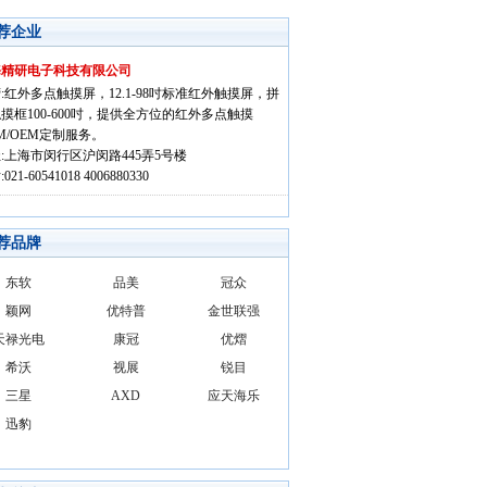
荐企业
海精研电子科技有限公司
:红外多点触摸屏，12.1-98吋标准红外触摸屏，拼
摸框100-600吋，提供全方位的红外多点触摸
M/OEM定制服务。
:上海市闵行区沪闵路445弄5号楼
021-60541018 4006880330
荐品牌
东软
品美
冠众
颖网
优特普
金世联强
天禄光电
康冠
优熠
希沃
视展
锐目
三星
AXD
应天海乐
迅豹