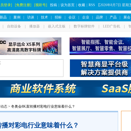
会员登录]
[免费注册]
[视听号]
投稿
|
设为首页
|
收藏
|
RSS
【
2026年8月7日 星
新品
|
案例
|
访谈
|
技术
|
招标
|
会议
|
企业
|
品牌
|
产品
|
展会
|
自助设备
|
播放器
|
嵌入式主板
|
数字标牌软件
|
LED广告机
|
业动态
> 冬奥会8K直转播对彩电行业意味着什么？
转播对彩电行业意味着什么？