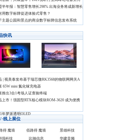
盟半年报：智慧零售增长298% 出海业务将成新增长
何用数字标牌促进体验式零售？
于主题公园和景点的商业数字标牌信息发布系统
品快讯
品 | 视美泰发布基于瑞芯微RK3568的物联网网关A
 65W mini 氮化镓充电器
派推出3合1考场人证查验终端
品上市！强固型RTX核心模块ROM-3620 成为便携
21年梦派透明OLED
AV·线上展位
路得 魔墙
佰路得 魔墙
景雄科技
朗强科技
比驰信息
华建音频