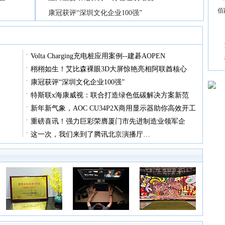
佰
康冠获评“深圳文化企业100强”
Volta Charging充电桩应用案例--建碁AOPEN
栩栩如生！艾比森裸眼3D大屏惊艳亮相阿联酋核心
康冠获评“深圳文化企业100强”
特斯联x海康威视：联合打造绿色低碳解决方案新范
新年新气象，AOC CU34P2X商用显示器助你高效开工
重磅喜讯！强力巨彩荣膺厦门市先进制造业领军企
这一次，我们来到了腾讯北京演播厅…