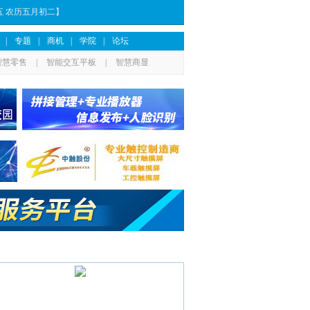
期五 农历五月初二】
|
专题
|
商机
|
学院
|
论坛
智慧零售
|
智能交互平板
|
智慧商显