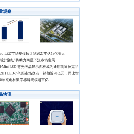
业观察
cro-LED市场规模预计到2027年达13亿美元
销社“翻红”将助力商显下沉市场发展
长Mini LED 背光液晶显示面板成为通用凯迪拉克品
022H1 LED小间距市场盘点：销额近78亿元，同比增
030年充电桩数字标牌规模超百亿
品快讯