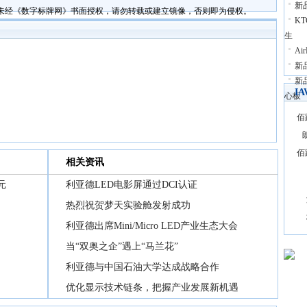
新品
未经《数字标牌网》书面授权，请勿转载或建立镜像，否则即为侵权。
K
生
Ai
新品
新
I
心板
佰
佰
相关资讯
元
利亚德LED电影屏通过DCI认证
热烈祝贺梦天实验舱发射成功
利亚德出席Mini/Micro LED产业生态大会
当“双奥之企”遇上“马兰花”
利亚德与中国石油大学达成战略合作
优化显示技术链条，把握产业发展新机遇