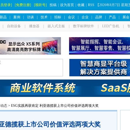
会员登录]
[免费注册]
[视听号]
投稿
|
设为首页
|
收藏
|
RSS
【
2026年8月7日 星
新品
|
案例
|
访谈
|
技术
|
招标
|
会议
|
企业
|
品牌
|
产品
|
展会
|
自助设备
|
播放器
|
嵌入式主板
|
数字标牌软件
|
LED广告机
|
业动态
> ESG实践再获肯定 利亚德揽获上市公司价值评选两项大奖
利亚德揽获上市公司价值评选两项大奖