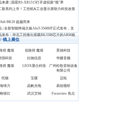
来袭 | 国星RS-XR1515打开虚拟新“视”界
TC新系列上市！工控机&工业显示屏助力科技改善
rHub BK20 超越而来
 | 全新智能终端主板AIoT-3568HP正式发布，支
品发布：华北工控推出搭载RK3588芯片的ARM核
AV·线上展位
路得 魔墙
佰路得 魔墙
景雄科技
朗强科技
比驰信息
华建音频
路得 魔墙
LEOX显仕科技
广州松歌音响设备
有限公司
托顿
宝疆
迈拓
海缔力
晶帆光电
易创视听
格镭仕
武汉艾锦
Focusview 焦点