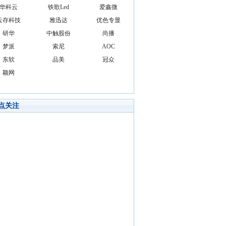
华科云
铁歌Led
爱鑫微
云存科技
雅迅达
优色专显
研华
中触股份
尚播
梦派
索尼
AOC
东软
品美
冠众
颖网
点关注