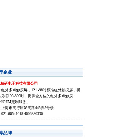
荐企业
海精研电子科技有限公司
:红外多点触摸屏，12.1-98吋标准红外触摸屏，拼
摸框100-600吋，提供全方位的红外多点触摸
M/OEM定制服务。
:上海市闵行区沪闵路445弄5号楼
021-60541018 4006880330
荐品牌