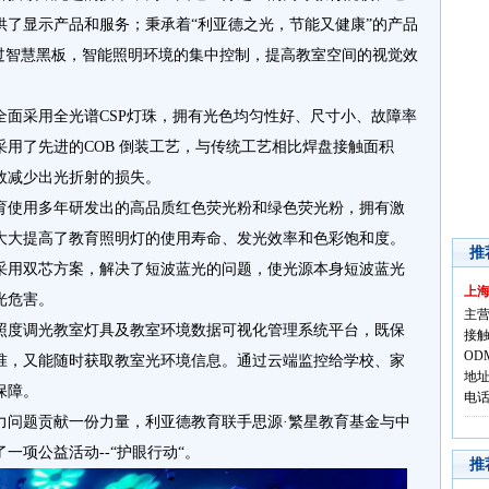
供了显示产品和服务；秉承着“利亚德之光，节能又健康”的产品
通过智慧黑板，智能照明环境的集中控制，提高教室空间的视觉效
全面采用全光谱CSP灯珠，拥有光色均匀性好、尺寸小、故障率
用了先进的COB 倒装工艺，与传统工艺相比焊盘接触面积
效减少出光折射的损失。
育使用多年研发出的高品质红色荧光粉和绿色荧光粉，拥有激
大大提高了教育照明灯的使用寿命、发光效率和色彩饱和度。
推
采用双芯方案，解决了短波蓝光的问题，使光源本身短波蓝光
上
光危害。
主营
照度调光教室灯具及教室环境数据可视化管理系统平台，既保
接触
OD
准，又能随时获取教室光环境信息。通过云端监控给学校、家
地址
保障。
电话:
力问题贡献一份力量，利亚德教育联手思源·繁星教育基金与中
一项公益活动--“护眼行动“。
推