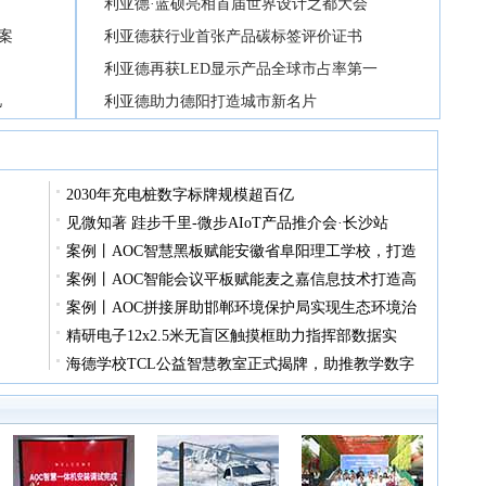
利亚德·蓝硕亮相首届世界设计之都大会
案
利亚德获行业首张产品碳标签评价证书
利亚德再获LED显示产品全球市占率第一
忆
利亚德助力德阳打造城市新名片
2030年充电桩数字标牌规模超百亿
见微知著 跬步千里-微步AIoT产品推介会·长沙站
案例丨AOC智慧黑板赋能安徽省阜阳理工学校，打造
案例丨AOC智能会议平板赋能麦之嘉信息技术打造高
案例丨AOC拼接屏助邯郸环境保护局实现生态环境治
精研电子12x2.5米无盲区触摸框助力指挥部数据实
海德学校TCL公益智慧教室正式揭牌，助推教学数字