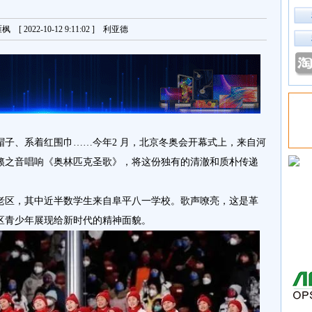
[ 2022-10-12 9:11:02 ] 利亚德
帽子、系着红围巾……今年2 月，北京冬奥会开幕式上，来自河
天籁之音唱响《奥林匹克圣歌》，将这份独有的清澈和质朴传递
命老区，其中近半数学生来自阜平八一学校。歌声嘹亮，这是革
区青少年展现给新时代的精神面貌。