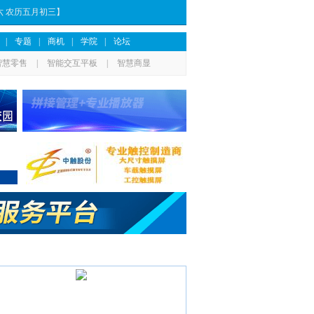
期六 农历五月初三】
|
专题
|
商机
|
学院
|
论坛
智慧零售
|
智能交互平板
|
智慧商显