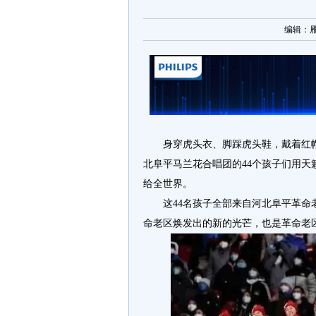
编辑：雁枫 
身穿虎头衣、脚踩虎头鞋，戴着红
北阜平马兰花合唱团的44个孩子们用
给全世界。
这44名孩子全部来自河北阜平革
命老区焕发出的新的光芒，也是革命老