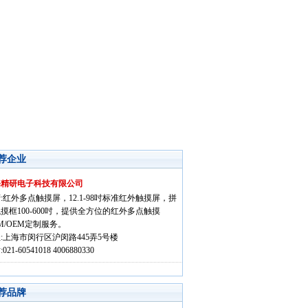
荐企业
海精研电子科技有限公司
:红外多点触摸屏，12.1-98吋标准红外触摸屏，拼
摸框100-600吋，提供全方位的红外多点触摸
M/OEM定制服务。
:上海市闵行区沪闵路445弄5号楼
021-60541018 4006880330
荐品牌