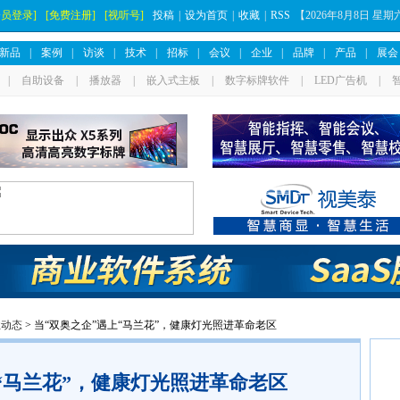
会员登录]
[免费注册]
[视听号]
投稿
|
设为首页
|
收藏
|
RSS
【
2026年8月8日 星
新品
|
案例
|
访谈
|
技术
|
招标
|
会议
|
企业
|
品牌
|
产品
|
展会
|
自助设备
|
播放器
|
嵌入式主板
|
数字标牌软件
|
LED广告机
|
业动态
> 当“双奥之企”遇上“马兰花”，健康灯光照进革命老区
“马兰花”，健康灯光照进革命老区