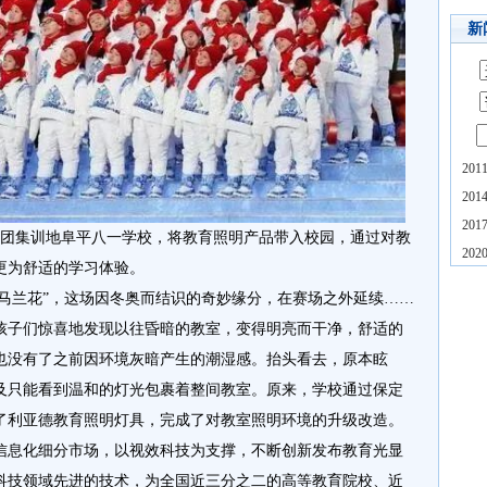
新
20
20
20
唱团集训地阜平八一学校，将教育照明产品带入校园，通过对教
20
更为舒适的学习体验。
“马兰花”，这场因冬奥而结识的奇妙缘分，在赛场之外延续……
孩子们惊喜地发现以往昏暗的教室，变得明亮而干净，舒适的
也没有了之前因环境灰暗产生的潮湿感。抬头看去，原本眩
及只能看到温和的灯光包裹着整间教室。原来，学校通过保定
了利亚德教育照明灯具，完成了对教室照明环境的升级改造。
信息化细分市场，以视效科技为支撑，不断创新发布教育光显
科技领域先进的技术，为全国近三分之二的高等教育院校、近