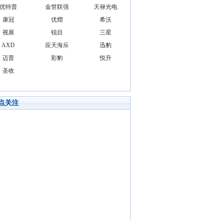
优特普
金世联强
天禄光电
康冠
优熠
希沃
视展
锐目
三星
AXD
应天海乐
迅豹
迈普
彩豹
悦升
圣收
点关注