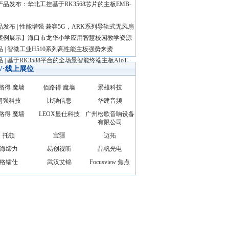
产品发布：华北工控基于RK3568芯片的主板EMB-
品发布 | 性能增强 兼容5G，ARK系列导轨式无风扇
案例展示】海口市龙华小学应用智慧校园教学资源
品 | 智微工业H510系列高性能主板强势来袭
 | 基于RK3588平台的全场景智能终端主板AIoT-
AV·线上展位
路得 魔墙
佰路得 魔墙
景雄科技
朗强科技
比驰信息
华建音频
路得 魔墙
LEOX显仕科技
广州松歌音响设备
有限公司
托顿
宝疆
迈拓
海缔力
易创视听
晶帆光电
格镭仕
武汉艾锦
Focusview 焦点