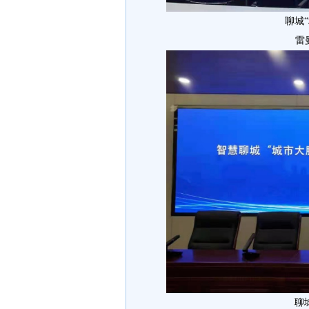
聊城
雷
聊