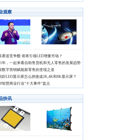
业观察
装赛道竞争酣 谁将引领LED增量市场？
021年，一起来看自助售货机和无人零售的发展趋势
索数字营销赋能新零售的变现之道
间距LED显示屏怎么拼接成2K,4K和8K显示屏？
020智慧商业行业“十大事件”盘点
品快讯