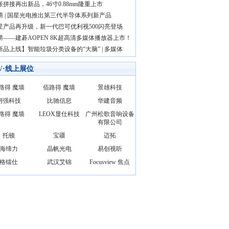
派拼接再出新品，46寸0.88mm隆重上市
磅 | 国星光电推出第三代半导体系列新产品
星产品再升级，新一代巴可优利视500闪亮登场
磅——建碁AOPEN 8K超高清多媒体播放器上市！
新品上线】智能垃圾分类设备的“大脑” | 多媒体
AV·线上展位
路得 魔墙
佰路得 魔墙
景雄科技
朗强科技
比驰信息
华建音频
路得 魔墙
LEOX显仕科技
广州松歌音响设备
有限公司
托顿
宝疆
迈拓
海缔力
晶帆光电
易创视听
格镭仕
武汉艾锦
Focusview 焦点