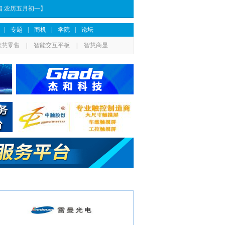
期四 农历五月初一】
|
专题
|
商机
|
学院
|
论坛
智慧零售
|
智能交互平板
|
智慧商显