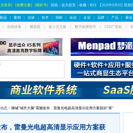
会员登录]
[免费注册]
[视听号]
投稿
|
设为首页
|
收藏
|
RSS
【
2026年8月6日 星
新品
|
案例
|
访谈
|
技术
|
招标
|
会议
|
企业
|
品牌
|
产品
|
展会
|
自助设备
|
播放器
|
嵌入式主板
|
数字标牌软件
|
LED广告机
|
业动态
> 聊城“城市大脑”震撼发布，雷曼光电超高清显示应用方案获好“屏”
发布，雷曼光电超高清显示应用方案获