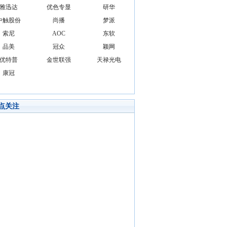
雅迅达
优色专显
研华
中触股份
尚播
梦派
索尼
AOC
东软
品美
冠众
颖网
优特普
金世联强
天禄光电
康冠
点关注