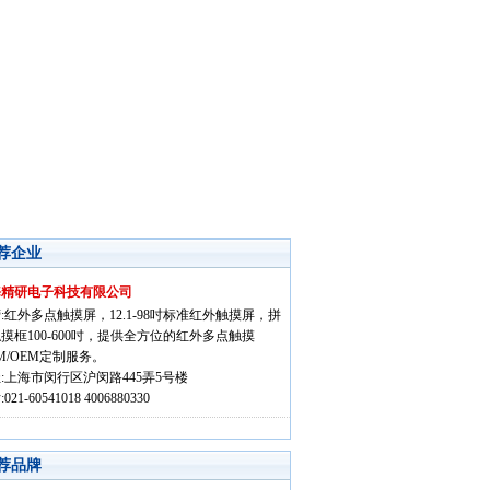
荐企业
海精研电子科技有限公司
:红外多点触摸屏，12.1-98吋标准红外触摸屏，拼
摸框100-600吋，提供全方位的红外多点触摸
M/OEM定制服务。
:上海市闵行区沪闵路445弄5号楼
021-60541018 4006880330
荐品牌