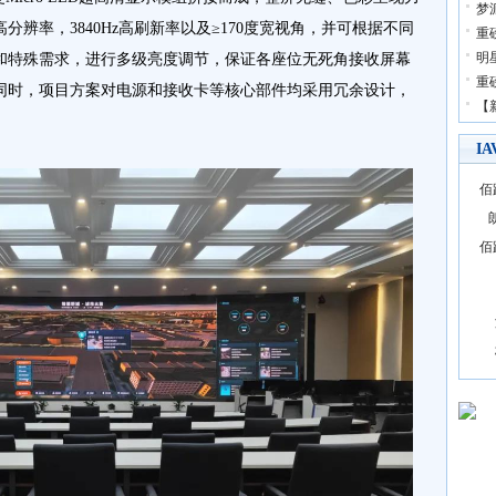
梦
超高分辨率，3840Hz高刷新率以及≥170度宽视角，并可根据不同
重
明
和特殊需求，进行多级亮度调节，保证各座位无死角接收屏幕
重
同时，项目方案对电源和接收卡等核心部件均采用冗余设计，
【
I
佰
佰