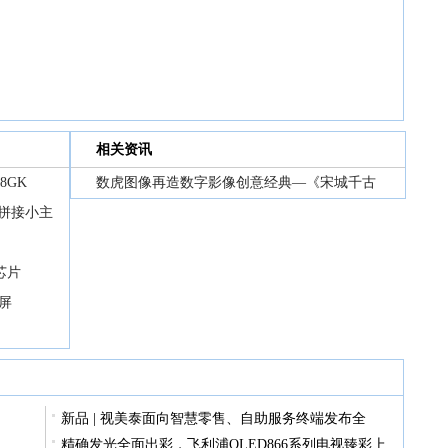
相关资讯
8GK
数虎图像再造数字影像创意经典—《宋城千古
屏拼接小主
芯片
屏
新品 | 视美泰面向智慧零售、自助服务终端发布全
精确发光全面出彩，飞利浦OLED866系列电视臻彩上