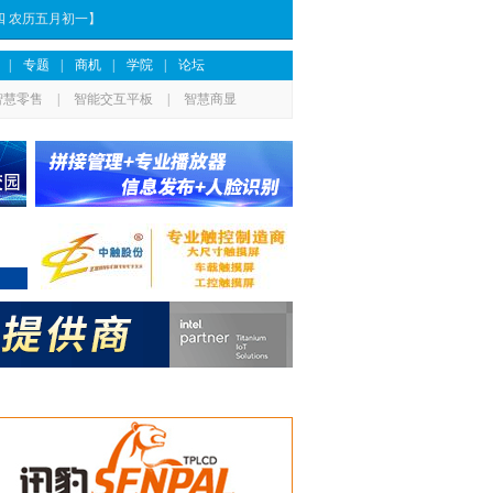
期四 农历五月初一】
|
专题
|
商机
|
学院
|
论坛
智慧零售
|
智能交互平板
|
智慧商显