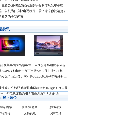
于主题公园和景点的商业数字标牌信息发布系统
晶广告机为什么比电视机贵，看了这个你就清楚了
字标牌的全新优势
品快讯
品 | 视美泰面向智慧零售、自助服务终端发布全新
碁AOPEN推出新一代可支持6/9/12屏拼接小主机
确发光全面出彩，飞利浦OLED866系列电视臻彩上
捷移动办公标配 优派推出两款全新4KType-C接口显
cro LED电视惊艳亮相！雷曼开辟To C新战场!
AV·线上展位
路得 魔墙
佰路得 魔墙
景雄科技
朗强科技
比驰信息
华建音频