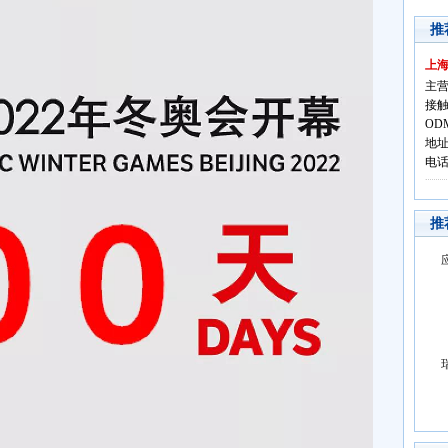
推
上
主营
接触
OD
地址
电话:
推