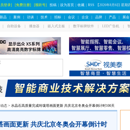
会员登录]
[免费注册]
[视听号]
投稿
|
设为首页
|
收藏
|
RSS
【
2026年8月6日 星
新品
|
案例
|
访谈
|
技术
|
招标
|
会议
|
企业
|
品牌
|
产品
|
展会
|
自助设备
|
播放器
|
嵌入式主板
|
数字标牌软件
|
LED广告机
|
业动态
> 水晶石高质量完成玲珑塔画面更新 共庆北京冬奥会开幕倒计时100天
塔画面更新 共庆北京冬奥会开幕倒计时