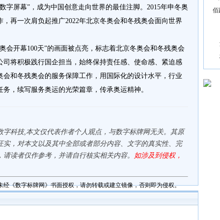
数字屏幕”，成为中国创意走向世界的最佳注脚。2015年申冬奥
佰
，再一次肩负起推广2022年北京冬奥会和冬残奥会面向世界
冬奥会开幕100天”的画面被点亮，标志着北京冬奥会和冬残奥会
公司将积极践行国企担当，始终保持责任感、使命感、紧迫感
冬奥会和冬残奥会的服务保障工作，用国际化的设计水平，行业
任务，续写服务奥运的光荣篇章，传承奥运精神。
数字科技,本文仅代表作者个人观点，与数字标牌网无关。其原
证实，对本文以及其中全部或者部分内容、文字的真实性、完
，请读者仅作参考，并请自行核实相关内容。
如涉及到侵权，
未经《数字标牌网》书面授权，请勿转载或建立镜像，否则即为侵权。