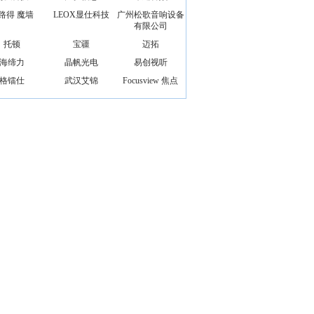
路得 魔墙
LEOX显仕科技
广州松歌音响设备
有限公司
托顿
宝疆
迈拓
海缔力
晶帆光电
易创视听
格镭仕
武汉艾锦
Focusview 焦点