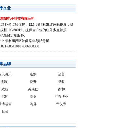
荐企业
海精研电子科技有限公司
:红外多点触摸屏，12.1-98吋标准红外触摸屏，拼
摸框100-600吋，提供全方位的红外多点触摸
M/OEM定制服务。
:上海市闵行区沪闵路445弄5号楼
021-60541018 4006880330
荐品牌
应天海乐
迅豹
迈普
彩豹
悦升
圣收
致新
英康仕
杰和
启钧
高振
汇兴博业
瑞博慧窗
淘屏
帝艾帝
intel