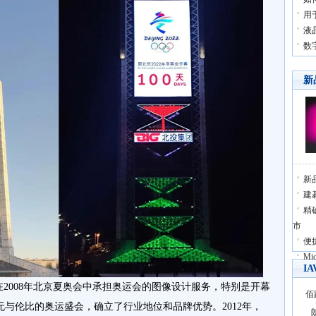
用
液
数
新
新
建
精
市
便
Mi
I
在2008年北京夏奥会中承担奥运会的图像设计服务，特别是开幕
佰
与伦比的奥运盛会，确立了行业地位和品牌优势。2012年，