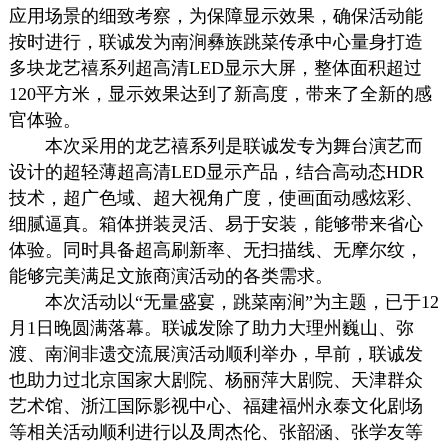
应用场景的细致考察，为保障显示效果，确保活动能
按时进行，联诚发为南涧彝族跳菜传承中心量身打造
多块龙艺禧系列超高清LED显示大屏，整体面积超过
120平方米，显示效果达到了新高度，带来了全新的感
官体验。
本次采用的龙艺禧系列是联诚发专为舞台演艺而
设计的超轻薄超高清LED显示产品，结合高动态HDR
技术，超广色域、超大视角广度，使画面动感炫彩、
细腻逼真。箱体拼装灵活、易于安装，能够带来省心
体验。同时具备超高刷新率、无扫描线、无摩尔纹，
能够完美满足文旅商演活动的各类需求。
本次活动以“无量盛宴，跳菜南涧”为主题，已于12
月1日晚圆满落幕。联诚发除了助力大理州巍山、弥
渡、南涧非遗交流展演活动顺利举办，早前，联诚发
也助力过北京国家大剧院、杨丽萍大剧院、天津群众
艺术馆、浙江国际影视中心、福建福州永泰文化剧场
等相关活动顺利进行以及周杰伦、张韶涵、张学友等