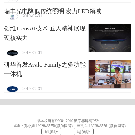
瑞丰光电降低传统照明 发力LED领域
2019-07-31
创维TrensAI技术 匠人精神展现
硬核实力
2019-07-31
研华首发Avalo Family之多功能
一体机
2019-07-31
版本权所有©2004-2019 数字标牌网™®
咨询：孙小姐
18928465550(微信同号)
韦先生
18928465561(微信同号)
触屏版
电脑版