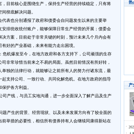
热
言，目前核心是围绕生产，保持生产经营的持续稳定，只有将
空间彻底解决问题。
会代表也分别通报了政府和债委会自问题发生以来的主要举
支安排统收统付账户，能够保障日常生产经营的开展；债委会
解决方案，目前处于非常关键的时刻，预计未来几个月内会有
司有好的产业基础，未来有能力走出困境。
危机爆发至今，在地方政府和各方支持下，公司顽强的生存
公司非常珍惜当前来之不易的局面。虽然目前情况有所好转，
人单独的法律行动，就能够让之前所有人的努力付诸东流，最
一起支持公司、一致行动、共同化解危机。在地方政府的指导
产
和保护各方利益。
司产线，与员工实地沟通，进一步全面深入了解产品及生产
题产生的背景、经营现状、以及未来发展方向有了较全面的
当前举措的必要性，相信所有债券持有人会继续同康得新站在
2
。
人