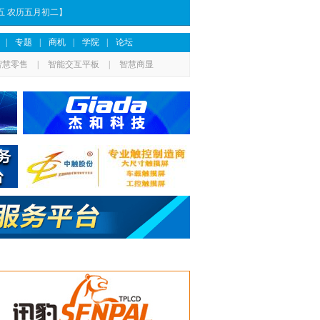
期五 农历五月初二】
|
专题
|
商机
|
学院
|
论坛
智慧零售
|
智能交互平板
|
智慧商显