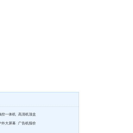
触控一体机
|
高清机顶盒
户外大屏幕
|
广告机报价