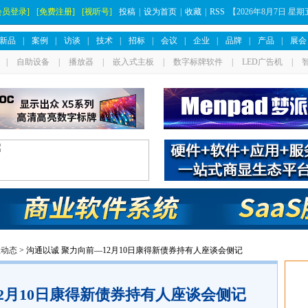
会员登录]
[免费注册]
[视听号]
投稿
|
设为首页
|
收藏
|
RSS
【
2026年8月7日 星
新品
|
案例
|
访谈
|
技术
|
招标
|
会议
|
企业
|
品牌
|
产品
|
展会
|
自助设备
|
播放器
|
嵌入式主板
|
数字标牌软件
|
LED广告机
|
业动态
> 沟通以诚 聚力向前—12月10日康得新债券持有人座谈会侧记
2月10日康得新债券持有人座谈会侧记