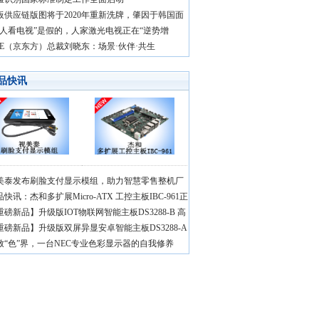
板供应链版图将于2020年重新洗牌，肇因于韩国面
没人看电视”是假的，人家激光电视正在“逆势增
OE（京东方）总裁刘晓东：场景·伙伴·共生
品快讯
美泰发布刷脸支付显示模组，助力智慧零售整机厂
快讯：杰和多扩展Micro-ATX 工控主板IBC-961正
重磅新品】升级版IOT物联网智能主板DS3288-B 高
重磅新品】升级版双屏异显安卓智能主板DS3288-A
致“色”界，一台NEC专业色彩显示器的自我修养