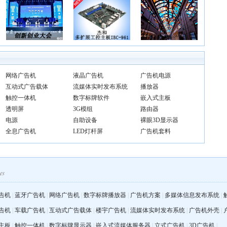
网络广告机
液晶广告机
广告机电源
互动式广告载体
流媒体实时发布系统
播放器
触控一体机
数字标牌软件
嵌入式主板
透明屏
3G模组
路由器
电源
自助设备
裸眼3D显示器
全息广告机
LED灯杆屏
广告机套料
告机
|
蓝牙广告机
|
网络广告机
|
数字标牌播放器
|
广告机方案
|
多媒体信息发布系统
|
告机
|
车载广告机
|
互动式广告载体
|
楼宇广告机
|
流媒体实时发布系统
|
广告机外壳
|
主板
|
触控一体机
|
数字标牌显示器
|
嵌入式流媒体服务器
|
立式广告机
|
3D广告机
|