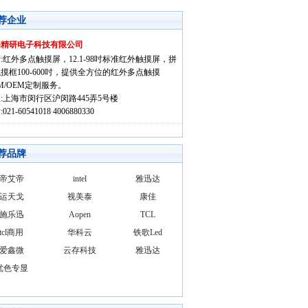
荐企业
海精研电子科技有限公司
:红外多点触摸屏，12.1-98吋标准红外触摸屏，拼
摸框100-600吋，提供全方位的红外多点触摸
M/OEM定制服务。
:上海市闵行区沪闵路445弄5号楼
021-60541018 4006880330
荐品牌
帝艾帝
intel
雅迅达
运天戈
视美泰
康佳
施乐迅
Aopen
TCL
tcl商用
华科云
铁歌Led
爱鑫微
云存科技
雅迅达
优色专显