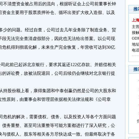
公司不清楚资金被占用后的流向，根据听证会上公司前董事长钟
推
司资金主要用于股票质押补仓、循环出资扩大收入造假、以及
上
主营
有多少的问题。经过自查，公司过去几年业务除了制造业务、贸
接触
手段无法完全查清虚假部分，因此也无法给出答案。以公司现
OD
地址
前危机得到彻底化解，未来生产完全恢复，年营收可达到30亿
电话:
。公司此前已起诉北京银行，要求其返还122亿存款、并赔偿相关
推
左右的诉讼费，故被法院退回，公司后续仍会继续对北京银行提
。从持股份额上看，康得集团和中泰创赢仍然是公司的大股东和
立性原则，由董事会和管理层依据相关法律法规和《公司章
公司危机的解决，需要债权、债务、以及投资人等各个方面问题
、债务重整、甚至司法重整等可能方案都进行了深入研究，公
快与债权人、股东等相关各方尽快达成一致。但最终取决于各