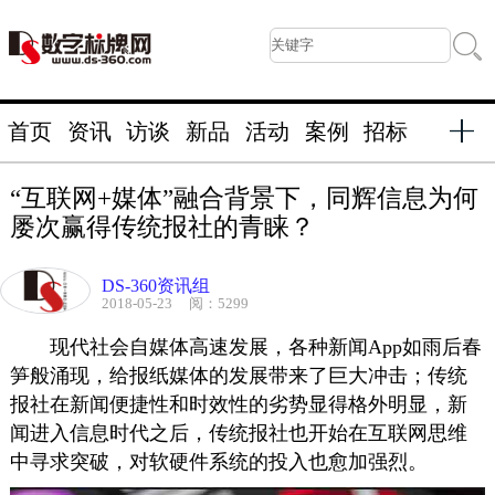
首页
资讯
访谈
新品
活动
案例
招标
“互联网+媒体”融合背景下，同辉信息为何
屡次赢得传统报社的青睐？
DS-360资讯组
2018-05-23
阅：5299
现代社会自媒体高速发展，各种新闻
App
如雨后春
笋般涌现，给报纸媒体的发展带来了巨大冲击；传统
报社在
新闻
便捷性和
时效性
的劣势显得格外明显，新
闻进入信息时代之后，传统报社
也
开始在
互联网思维
中寻求突破，
对软硬件系统的投入也愈加强烈。