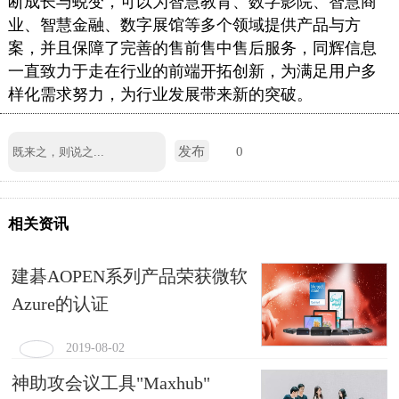
断成长与蜕变，可以为
智慧教育、数字影院、
智慧
商
业、智慧金融、数字展馆
等多个
领域提供
产品
与方
案
，
并且
保障了完善的售前售中售后服务，同辉信息
一直致力于
走在
行业的
前端开拓创新
，
为满足用户多
样化需求努力，
为
行业
发展带来新的突破
。
发布
0
相关资讯
建碁AOPEN系列产品荣获微软
Azure的认证
2019-08-02
神助攻会议工具"Maxhub"