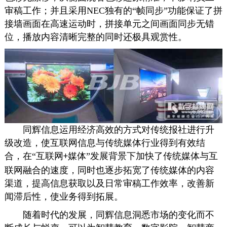
审稿工作；并且采用
NEC
独有的“帧同步”功能保证了拼
接墙画面在高速运动时，拼接单元之间画面同步无错
位，播放内容清晰完整的同时还极具观赏性。
同辉信息运用经济
高效的
方式
对
传统报社
进行升
级
改造
，使
互联网信息与传统媒体行业得到有效结
合，
在
“互联网
媒体”发展背景下加快了传统媒体与互
+
联网融合的速度，同时也逐步拓宽了传统媒体的内容
渠道，
提
高信息获取
以及日常审稿工作效率
，改善
新
闻滞后性，
使业务得到拓展。
随着时代的发展
，同辉信息洞悉市场的变化而不