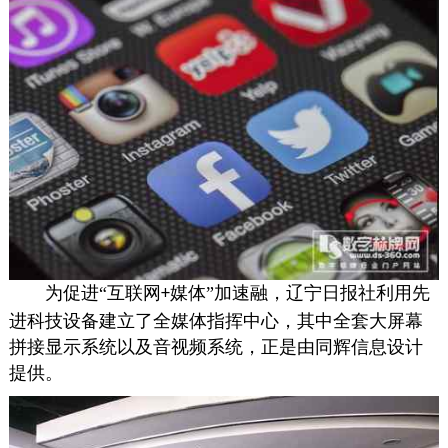
为
促进
“互联网
媒体”加速融，
辽宁日报社
利用先
+
进科技
设备
建立了全媒体指挥
中心
，其中全套大屏幕
拼接显示
系统以及
音视频
系统，
正是由
同辉信息
设计
提供
。