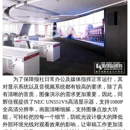
为了
保障
报社日常办公及媒体指挥正常
运行
，其
对显示系统以及
音视频系统都
有较高的要求，除了具
有清晰的音质，图像演示的
需求更加重要
，因此，同
辉佳视提供了
NEC UN551VS
高清
显示器
，支持
1080P
全高清分辨率，画面
清晰细腻
，支持图像点放大功
能，可轻松把控每一个细节，防眩光
设计
极大的降低
外部环境光线对观看效果的影响，让审稿
工作
更加清