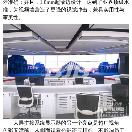
晰
准确
；并且，
1.8mm
超窄边设计，
达到了业界顶级水
准，为视频墙营造了更强的视觉冲击，兼具实用性
与
审美性。
大屏拼接系统
显示器
的另一个亮点是超广视角，
色彩无漂移，从侧面观看色彩还原精准，不影响员工