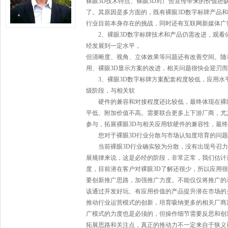
裸眼3D技术特点、裸眼3D对广告宣传带来的价值还
了。其原因是多方面的，既有裸眼3D
数字标牌
产品和
行业目前本身存在的挑战，同时还有互联网新媒体广
2、裸眼3D
数字标牌
技术和产品仍需改进，观看
经发展到一定水平，
但清晰度、视角、立体效果等问题还有改善空间。随
用、裸眼3D显示方案的改进，相关问题很快会迎刃
3、裸眼3D
数字标牌
方案配套程度较低，应用水
级阶段，与相关软
硬件的兼容和对接程度还比较低，最终体现在裸眼
平低、附加价值不高。需要联合更多上下游厂商，尤
参与，拓展裸眼3D与相关应用软硬件的兼容性，最
您对于裸眼3D行业分散与市场认知度培育的问题
当前裸眼3D行业确实较为分散，没有出现号召力
展规律来说，这是必经的阶段，非常正常，我们估计这
度，目前潜在客户对裸眼3D了解还很少，所以应用很
要创新推广思路，加强推广力度。不能仅仅将推广的
该通过开发好玩、有应用价值的产品提升潜在市场的
推动行业运营模式的创新，培育吸纳更多的相关厂商
广模式的力度也是必须的，但操作细节需要反思和创
拓展思路和关注点，真正的推动力不一定来自于狭义