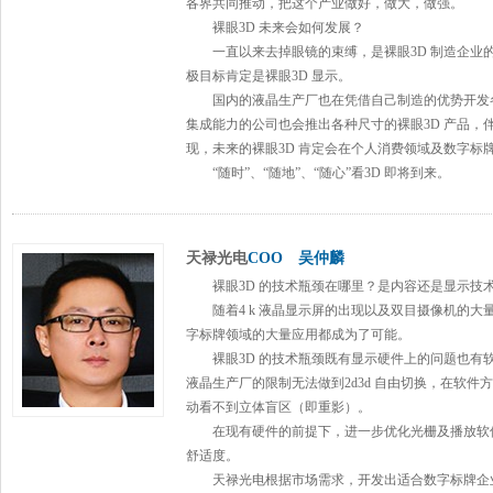
各界共同推动，把这个产业做好，做大，做强。
裸眼3D 未来会如何发展？
一直以来去掉眼镜的束缚，是裸眼3D 制造企业
极目标肯定是裸眼3D 显示。
国内的液晶生产厂也在凭借自己制造的优势开发各
集成能力的公司也会推出各种尺寸的裸眼3D 产品，
现，未来的裸眼3D 肯定会在个人消费领域及
数字标
“随时”、“随地”、“随心”看3D 即将到来
。
天禄光电
COO 吴仲麟
裸眼3D 的技术瓶颈在哪里？是内容还是显示技
随着4 k 液晶显示屏的出现以及双目摄像机的大量
字标牌
领域的大量应用都成为了可能。
裸眼3D 的技术瓶颈既有显示硬件上的问题也有
液晶生产厂的限制无法做到2d3d 自由切换，在软
动看不到立体盲区（即重影）。
在现有硬件的前提下，进一步优化光栅及播放软件
舒适度。
天禄光电
根据市场需求，开发出适合
数字标牌
企