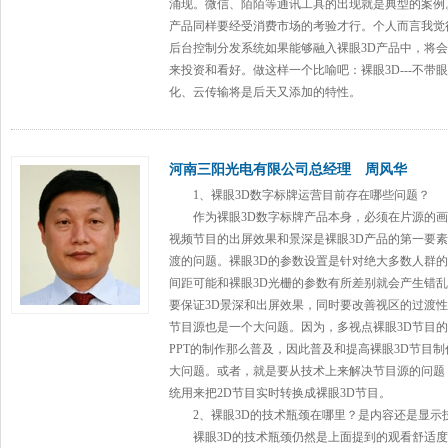
涌现。微信、陌陌等通讯工具的出现就是典型的案例
产品同样要经受消费市场的考验才行。个人而言我觉
后台控制分发系统如果能够融入裸眼3D产品中，将
来投资和看好。做这样一个比喻吧：裸眼3D---不带
化、云传输将是后天又添加的特性。
河南三阳光电有限公司总经理 周风华
1、裸眼3D
数字标牌
运营目前存在哪些问题？
作为裸眼3D
数字标牌
产品本身，必须在片源的画
视频节目的出屏效果和景深是裸眼3D产品的第一要
渡的问题。裸眼3D的参数设置是针对绝大多数人群
间距可能和裸眼3D光栅的参数有所差别就会产生错乱
要保证3D景深和出屏效果，同时要改善视区的过渡性
节目源也是一个大问题。因为，多视点裸眼3D节目
PPT的制作那么普及，因此普及和提高裸眼3D节目
大问题。或者，就是要从技术上来解决节目源的问题
统用来把2D节目实时转换成裸眼3D节目。
2、裸眼3D的技术瓶颈在哪里？是内容还是显示
裸眼3D的技术瓶颈仍然是上面提到的观看舒适度