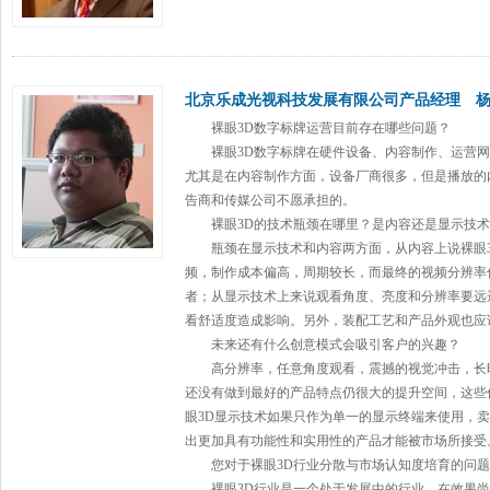
北京乐成光视科技发展有限公司产品经理 
裸眼3D
数字标牌
运营目前存在哪些问题？
裸眼3D
数字标牌
在硬件设备、内容制作、运营网
尤其是在内容制作方面，设备厂商很多，但是播放的
告商和传媒公司不愿承担的。
裸眼3D的技术瓶颈在哪里？是内容还是显示技术
瓶颈在显示技术和内容两方面，从内容上说裸眼3
频，制作成本偏高，周期较长，而最终的视频分辨率
者；从显示技术上来说观看角度、亮度和分辨率要远
看舒适度造成影响。另外，装配工艺和产品外观也应
未来还有什么创意模式会吸引客户的兴趣？
高分辨率，任意角度观看，震撼的视觉冲击，长时
还没有做到最好的产品特点仍很大的提升空间，这些
眼3D显示技术如果只作为单一的显示终端来使用，
出更加具有功能性和实用性的产品才能被市场所接受
您对于裸眼3D行业分散与市场认知度培育的问题
裸眼3D行业是一个处于发展中的行业，在效果尚