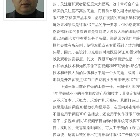
的，关注度和观者记忆度大大提高。这非常符合广告
标牌
的关注度不高的问题。而目前市场的期待就是谁
眼3D
数字标牌
产品本身，必须在视频的画面质量和观
屏效果和景深是裸眼3D产品的第一要素，但仍然要
然说裸眼3D的参数设置是针对绝大多数人群的眼睛
眼3D画面会觉得有重影甚至头晕。那是因为我们的眼
栅的参数有所差别，使得左眼或者右眼看到了对方的
头晕。因此，在设计3D光栅的时候既要保证3D景深
以及观看的宽容度。其次，裸眼3D的节目源也是一个
作和转换技术和知识不像平面视频和PPT的制作那么
技术和转换人员的队伍和水平是一个大问题。或者，
那就是开发多视点3D节目自动转换系统用来把2D节
正如三阳目前正在做的工作一样。三阳作为国内裸
4年里兢兢业业的开发和改进产品和技术，量身定制裸
从不玩资本、玩概念、玩炒作和玩噱头。从而打造出
效果最强的裸眼3D
播放机
和
显示器
，在国内外市场特
不但被用于裸眼3D广告播放，还被用于制作裸眼3D
发了，多视点裸眼3D视频节目自动转换系统可以将2
目，实时的、无需渲染时间的、可人工干预的（通过
换系统。这套系统的推出定将推动裸眼3D
广告机
的应