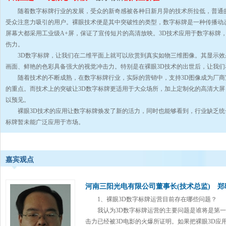
随着
数字标牌
行业的发展，受众的新奇感被各种日新月异的技术所拉低，普通
受众注意力吸引的用户。裸眼技术便是其中突破性的类型，
数字标牌
是一种传播动
屏幕大都采用工业级A+屏，保证了宣传短片的高清放映。3D技术应用于
数字标牌
伤力。
3D
数字标牌
，让我们在二维平面上就可以欣赏到真实如物三维图像。其显示效
画面、鲜艳的色彩具备强大的视觉冲击力。特别是在裸眼3D技术的出世后，让我们
随着技术的不断成熟，在
数字标牌
行业，实际的营销中，支持3D图像成为厂
的重点。而技术上的突破让3D
数字标牌
更适用于大众场所，加上定制化的高清大屏
以预见。
裸眼3D技术的应用让
数字标牌
焕发了新的活力，同时也能够看到，行业缺乏统
标牌
暂未能广泛应用于市场
。
嘉宾观点
河南三阳光电有限公司董事长(技术总监) 郑
1、裸眼3D
数字标牌
运营目前存在哪些问题？
我认为3D
数字标牌
运营的主要问题是谁将是第一
击力已经被3D电影的火爆所证明。如果把裸眼3D应