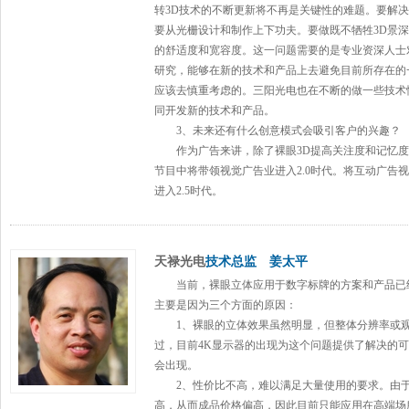
转3D技术的不断更新将不再是关键性的难题。要解
要从光栅设计和制作上下功夫。要做既不牺牲3D景
的舒适度和宽容度。这一问题需要的是专业资深人士
研究，能够在新的技术和产品上去避免目前所存在的
应该去慎重考虑的。三阳光电也在不断的做一些技术
同开发新的技术和产品。
3、未来还有什么创意模式会吸引客户的兴趣？
作为广告来讲，除了裸眼3D提高关注度和记忆度
节目中将带领视觉广告业进入2.0时代。将互动广告
进入2.5时代。
天禄光电
技术总监 姜太平
当前，裸眼立体应用于
数字标牌
的方案和产品已
主要是因为三个方面的原因：
1、裸眼的立体效果虽然明显，但整体分辨率或观
过，目前4K
显示器
的出现为这个问题提供了解决的可
会出现。
2、性价比不高，难以满足大量使用的要求。由
高，从而成品价格偏高，因此目前只能应用在高端场