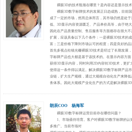
裸眼3D的技术瓶颈在哪里？是内容还是显示技术
裸眼3D
数字标牌
技术的发展正日趋成熟，目前国
成了一定的市场，然而总体而言，其市场仍然是处于
低、3D显示内容资源匮乏、产品单价高等，由于绝
因此在产品质量控制、售后服务等方面都存在很大不
扩展，应该具备以下几个条件：一是裸眼3D技术的成
富；三是价格下降到市场认可的程度；四是良好的品
首先多视点柱镜光栅裸眼3D技术是经过了长期发展，
字标牌
产品也大都是基于该技术的。在显示内容方面
获得3D显示内容，同时利用2D内容转3D技术，更扩
使得这一条件得以满足。解决裸眼3D
数字标牌
产品市
业链，扩大生产规模，通过大规模自动化生产来降低
务体系。因此大规模产业化生产的方式是解决裸眼3D
朗辰COO 杨海军
裸眼3D
数字标牌
运营目前存在哪些问题？
1、市场亟待培育。客户对裸眼3D
数字标牌
的认
多推广。当前市场对