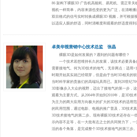
86 架构下裸眼3D
广告机
高能耗、易死机、需正常关
视机一样简单，内容来源也变的更为广泛，在清晰播放
双目格式的信号实时转换成裸眼3D 视频，并可根据
以适应人眼的舒适，同时清晰度和观看的舒适度得到
卓美华视营销中心技术总监 张晶
裸眼3D是如何发展的？遇到的问题有哪些？
一个技术若想维持长久的发展，该技术必要具备的
需要接地气。何为3D技术的地气，无非两点：适用+
时期开始其实就已经萌芽，但是由于当时3D相关的软
当时科学家的贵族们的高端玩具而已。直到20世纪7
3D影像步入大众的视野，迈出了接地气的第一步，
观看为主要方式。从2004年开始到2010年，是3
为主力的两大应用方向极大的扩大的3D技术的适用范
的民用范围，通过电影、电视的推广普及，3D技术
3D技术接地气的第二步。现有裸眼3D技术还存在一
示内容不足等，在一大批有志之士的共同努力下，一
活的各个角落，是完成整个3D技术接地气的第三步。