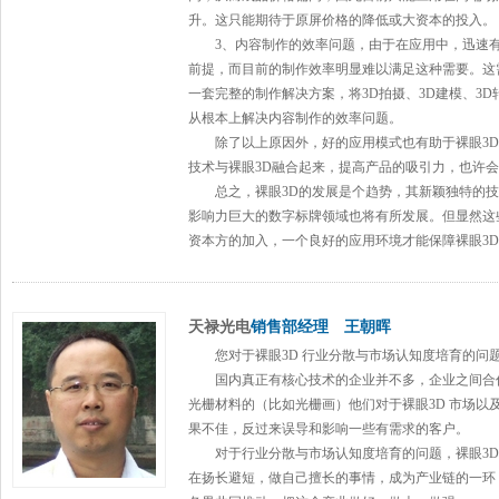
升。这只能期待于原屏价格的降低或大资本的投入。
3、内容制作的效率问题，由于在应用中，迅速有
前提，而目前的制作效率明显难以满足这种需要。这
一套完整的制作解决方案，将3D拍摄、3D建模、3
从根本上解决内容制作的效率问题。
除了以上原因外，好的应用模式也有助于裸眼3D
技术与裸眼3D融合起来，提高产品的吸引力，也许
总之，裸眼3D的发展是个趋势，其新颖独特的技
影响力巨大的
数字标牌
领域也将有所发展。但显然这
资本方的加入，一个良好的应用环境才能保障裸眼3D
天禄光电
销售部经理
王朝晖
您对于裸眼3D 行业分散与市场认知度培育的问
国内真正有核心技术的企业并不多，企业之间合作
光栅材料的（比如光栅画）他们对于裸眼3D 市场以
果不佳，反过来误导和影响一些有需求的客户。
对于行业分散与市场认知度培育的问题，裸眼3D
在扬长避短，做自己擅长的事情，成为产业链的一环