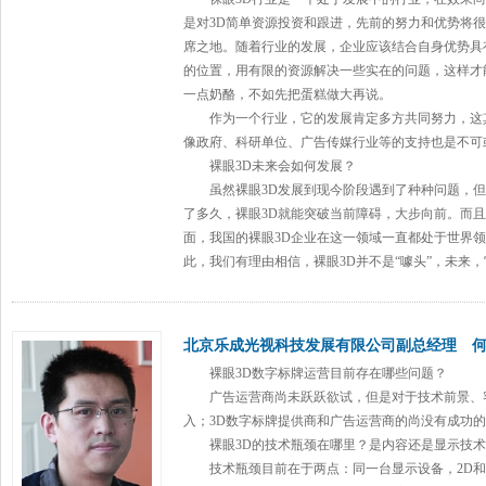
是对3D简单资源投资和跟进，先前的努力和优势将
席之地。随着行业的发展，企业应该结合自身优势具
的位置，用有限的资源解决一些实在的问题，这样才
一点奶酪，不如先把蛋糕做大再说。
作为一个行业，它的发展肯定多方共同努力，这其
像政府、科研单位、广告传媒行业等的支持也是不可
裸眼3D未来会如何发展？
虽然裸眼3D发展到现今阶段遇到了种种问题，但
了多久，裸眼3D就能突破当前障碍，大步向前。而
面，我国的裸眼3D企业在这一领域一直都处于世界
此，我们有理由相信，裸眼3D并不是“噱头”，未来
北京乐成光视科技发展有限公司
副总经理 
裸眼3D
数字标牌
运营目前存在哪些问题？
广告运营商尚未跃跃欲试，但是对于技术前景、客
入；3D
数字标牌
提供商和广告运营商的尚没有成功的
裸眼3D的技术瓶颈在哪里？是内容还是显示技术
技术瓶颈目前在于两点：同一台显示设备，2D和3