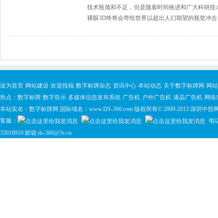
技术瓶颈和不足，但是随着时间推进和广大科研技
裸眼3D终将会带给世界以超出人们期望的视觉冲击
设为首页
网站建设
欢迎投稿
数字标牌杂志
资讯中心
本站动态
关于数字标牌网
网站
热点：
数字标牌
数字告示
多媒体信息发布系统
广告机
户外广告机
液晶广告机
网络
本站实名：数字标牌网 国际域名：www.DS-360.com 版权所有© 2009-2013 深
客服：
电话:
33010910 邮箱:ds-360@3v.cn