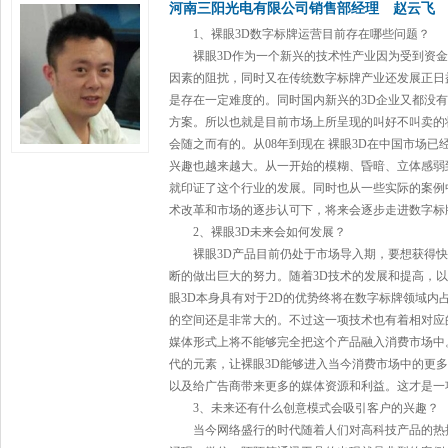
河南三阳光电有限公司销售部经理 赵云飞
1、裸眼3D
数字标牌
运营目前存在哪些问题？
裸眼3D作为一个新兴的技术性产业因为受到资金
因素的阻扰，同时又在传统
数字标牌
产业还发展正日
是存在一定难度的。同时国内新兴的3D企业又都没
方案。所以也就是目前市场上所呈现的叫好不叫卖的
会随之而有的。从08年到现在 裸眼3D在中国市场
兴趣也越来越大。从一开始的模糊、昏暗、立体感弱
就印证了这个行业的发展。同时也从一些实际的案例
术改革和市场的逐步认可下，将来会逐步走进
数字标
2、裸眼3D未来会如何发展？
裸眼3D产品目前仍处于市场导入期，要想获得快
断的做出巨大的努力。随着3D技术的发展和提高，以
眼3D本身具有对于2D的优势终将在
数字标牌
领域内
的空间还是非常大的。不过这一项技术也有着相对应
媒体形式上将不能够完全把这个产品融入消费市场中
代的元素，让裸眼3D能够进入当今消费市场中的更
以及给广告商带来更多的媒体资源和利益。这才是一
3、未来还有什么创意模式会吸引客户的兴趣？
当今网络盛行的时代随着人们对高科技产品的热捧