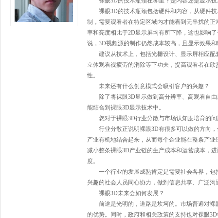
裸眼3D的技术瓶颈在哪里？是内容还是显示技
裸眼3D的技术瓶颈包括硬件和内容，从硬件技
制，需要观看者在特定区域内才能看到无串扰的正
率和亮度相比于2D显示屏均有所下降，这也影响了
说，3D视频源的制作仍然成本较高，且显示效果
建议从技术上，包括光栅设计、显示屏相应配套
立体观看视疲劳的消除等下功夫，提高观看者在欣
性。
未来还有什么创意模式会吸引客户的兴趣？
除了将裸眼3D显示做到高分辨率、高观看自由
能结合到裸眼3D显示技术中。
您对于裸眼3D行业分散与市场认知度培育的问
行业分散正说明裸眼3D有很多可以做的方向，
产业有机地结合起来，从而每个企业能在整条产业
减小整条裸眼3D产业链的生产成本和运营成本，进
度。
一个行业的发展成熟肯定是需要社会各界，包括
兴趣的社会人员同心协力，做到信息共享、广泛沟
裸眼3D未来会如何发展？
前途是光明的，道路是坎坷的。市场普遍对裸眼3
的优势。同时，政府和相关政策的支持也对裸眼3