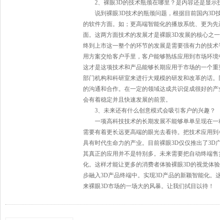
2、裸眼3D的技术瓶颈在哪里？是内容还是显示
说到裸眼3D技术的瓶颈问题，根据目前国内3D技
的软件方面。如；更高端智能化的播放系统、更为先
面。这两方面技术的发展才是裸眼3D发展的核心之
终到上市这一整个的环节的发展是需要强有力的技术
用方案交给客户手里，客户能够熟练应用到市场环境
这才是这项技术和产品能够长期应用于市场的一个重
部门机构和科研室来进行大规模的研发和改革的话。
的沟通和合作。在一定的领域达成共识促成很好的产
会有着稳定并且快速发展的前景。
3、未来还有什么创意模式会吸引客户的兴趣？
一项高科技技术的长期发展不能够单单呈现在一种
需要有着更长远更高端的眼光去看待。把技术应用到
具有时代生命力的产业。目前裸眼3D仅仅推出了3D
其真正的应用并不是特别多。未来需要把自动终端售
化。这样才能让更多的消费者体验裸眼3D的视觉体
步融入3D产品终端中。实现3D产品的新颖智能化。
来裸眼3D市场的一场大的风暴。让我们拭目以待！