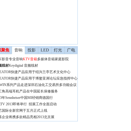
媒聚焦
音响
投影
LED
灯光
广电
车影音
专业音响
KTV音箱
多媒体音箱
家庭影院
频线材
Keydigital 音频线材
REATOR快捷产品应用于绍兴兰亭艺术文化中心
REATOR快捷产品应用于博鳌亚洲论坛应急指挥中心
VWIN系列产品走进深圳石油化工交易所多功能会议
三角高端耳机产品在中国延长保修服务
13年Sennheiser中国MI经销商德国行
IRTV 2013即将举行 招展工作全面启动
艺国际全新官网于五月正式上线
基企业将携多款精品亮相2013北京展