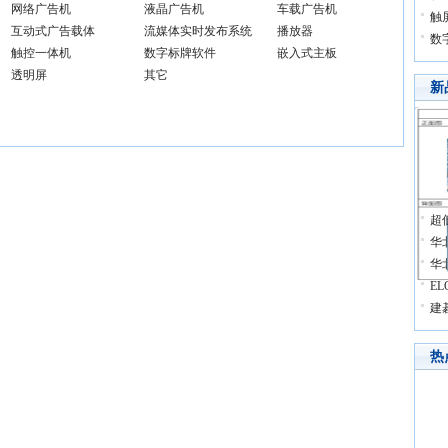
网络广告机
液晶广告机
车载广告机
触
互动式广告载体
流媒体实时发布系统
播放器
数
触控一体机
数字标牌软件
嵌入式主板
透明屏
其它
新
超
华北
华北
EL
建
热