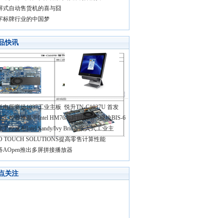
屏式自动售货机的喜与囧
字标牌行业的中国梦
品快讯
低电压赛扬1037工业主板 悦升TN-C1037U 首发
工控首推基于Intel HM76芯片组的OPS模块BIS-6
工控发布Intel Sandy/Ivy Bridge嵌入式工业主
O TOUCH SOLUTIONS提高零售计算性能
碁AOpen推出多屏拼接播放器
点关注