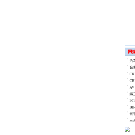
网
汽
音
C
C
A
鐵
20
B
锦
三