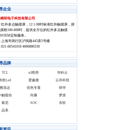
荐企业
海精研电子科技有限公司
:红外多点触摸屏，12.1-98吋标准红外触摸屏，拼
摸框100-600吋，提供全方位的红外多点触摸
M/OEM定制服务。
:上海市闵行区沪闵路445弄5号楼
021-60541018 4006880330
荐品牌
TCL
tcl商用
华科云
铁歌Led
爱鑫微
云存科技
雅迅达
优色专显
研华
中触股份
尚播
梦派
索尼
AOC
东软
品美
新资讯