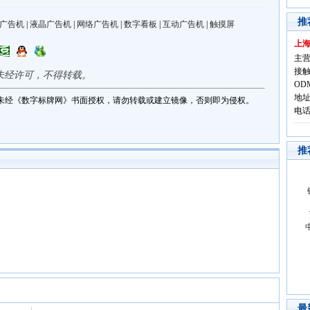
推
广告机
|
液晶广告机
|
网络广告机
|
数字看板
|
互动广告机
|
触摸屏
上
主营
接触
未经许可，不得转载。
OD
地址
未经《数字标牌网》书面授权，请勿转载或建立镜像，否则即为侵权。
电话:
推
最