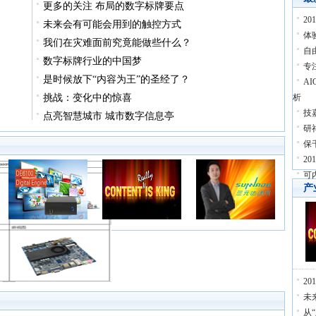
更多的关注 布局的数字标牌要点
2
未来会有可能会用到的触控方式
体
我们在灾难面前究竟能做些什么？
自由
数字标牌行业的中国梦
专
是时候放下“内容为王”的圣经了？
A
挑战：变化中的惊喜
析
技
点亮智慧城市 城市数字信息亭
研
保
2
可
产
2
未
从