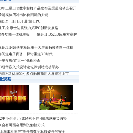
013年三星LFD数字标牌产品发布及渠道启动会召开
验是实体店冲出比价困局的关键
DIY TH-H61 最懂HTPC
注工控 康士达袁强力拓IPC创新发展路
IO多功能一体机主板——悦升TI-D525D应用方案解
嘉H61TN超薄主板应用于大屏幕触摸查询一体机
祥问道电子商务，探讨渠道3.0时代
千里夜视仪“五一”低价秒杀
013研华嵌入式设计论坛深圳站成功举办
内置PC! 优派55寸多点触摸商用大屏即将上市
业观察
012中小企业：7成经营不佳 4成未感税负减轻
来会有可能会用到的触控方式
“上海出租车屏”事件看数字标牌硬件的安全