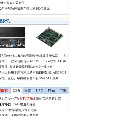
OOH：智能户外来了
012年全球触控萤幕产值上看160亿美元
品快讯
碁AOpen 推出互动智能数字标牌媒体播放器——DE
推出一款全新的Type 6 COM Express模块: COM-
业品质 智微智能系列播放终端全线上市
扬推出适用于严苛环境的不锈钢控制器: AEC-6511
汉推出全新升级网络安全平台NSA 5130系列
媒聚焦
音响
投影
LED
灯光
广电
车影音
专业音响
KTV音箱
多媒体音箱
家庭影院
源时序器
:
CAH 电源时序器
nnheiser数字话筒技术研讨会
响保养九大窍门帮助改善音质