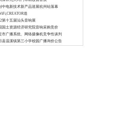
创中电新技术新产品巡展杭州站落幕
iFi,CREATOR造
012第十五届汕头音响展
国国土资源经济研究院音响采购竞价
贡市广播系统、网络摄像机竞争性谈判
田县温溪镇第三小学校园广播询价公告