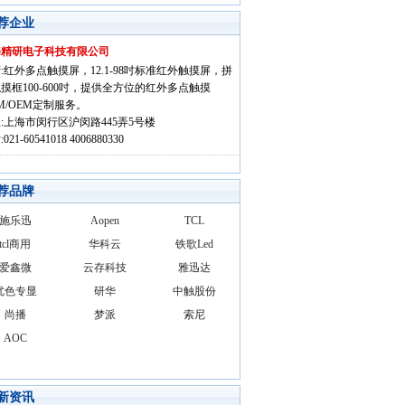
荐企业
海精研电子科技有限公司
:红外多点触摸屏，12.1-98吋标准红外触摸屏，拼
摸框100-600吋，提供全方位的红外多点触摸
M/OEM定制服务。
:上海市闵行区沪闵路445弄5号楼
021-60541018 4006880330
荐品牌
施乐迅
Aopen
TCL
tcl商用
华科云
铁歌Led
爱鑫微
云存科技
雅迅达
优色专显
研华
中触股份
尚播
梦派
索尼
AOC
新资讯