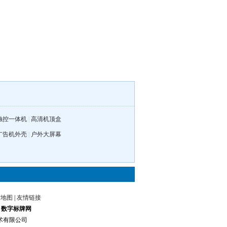
触控一体机
|
高清机顶盒
广告机外壳
|
户外大屏幕
站地图
|
友情链接
|
数字标牌网
息技术有限公司