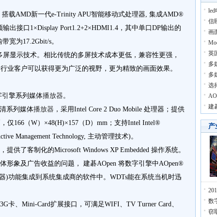
l
组，搭载AMD新一代e-Trinity APU智能移动式处理器, 集成AMD®
信
出接口1×Display Port1.2+2×HDMI1.4，其中单口DP输出的
画
宽为17.2Gbit/s。
M
英
ology其实就是多屏显示技术。相比传统的多屏技术成本更低，兼容性更强，
多
y技术，行业客户可以获得更为广泛的视野，更为精致的画面效果。
多
选
ne数字引擎系列媒体
播放器
。
A
建
全高清系列媒体
播放器
，采用Intel Core 2 Duo Mobile 处理器；提供
6（W）×48(H)×157（D）mm；支持Intel Intel®
产
ve Management Technology, 主动管理技术)。
供了客制化的Microsoft Windows XP Embedded 操作系统。
形象及广告收益的问题， 建碁AOpen 将数字引擎中AOpen®
，看门狗定时器)功能集成到系统集成商的软件中。WDTs能在系统当机时迅
2
数
ini-Card扩展接口，可满足WIFI、TV Turner Card、
窃