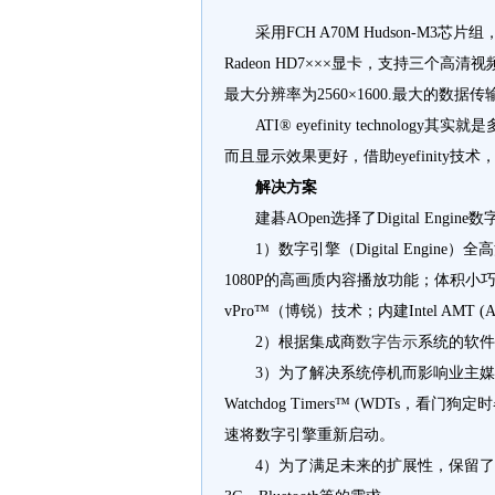
采用FCH A70M Hudson-M3芯片
Radeon HD7×××显卡，支持三个高清视频输
最大分辨率为2560×1600.最大的数据传输带
ATI® eyefinity techn
而且显示效果更好，借助eyefinit
解决方案
建碁AOpen选择了Digital Engi
1）数字引擎（Digital Engine）
1080P的高画质内容播放功能；体积小巧，仅16
vPro™（博锐）技术；内建Intel AMT (Acti
2）根据集成商
数字告示
系统的软件，提
3）为了解决系统停机而影响业主媒体
Watchdog Timers™ (WDTs
速将数字引擎重新启动。
4）为了满足未来的扩展性，保留了3G卡、M