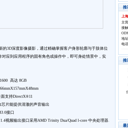
推
上
主营
接触
OD
地址
电话:
新的3D深度影像摄影，通过精确掌握客户身形轮廓与于肢体位
作对应到应用程序的固有角色或操作中，即可身处情景中，实
推
1600 高达 8GB
mX157mmX48mm
全面支持DirectX®11
C662音效芯片能提供清澈的声音输出
B3.0接口
I 1.4视频输出接口采用AMD Trinity Dua/Quad l-core 中央处理器.
最