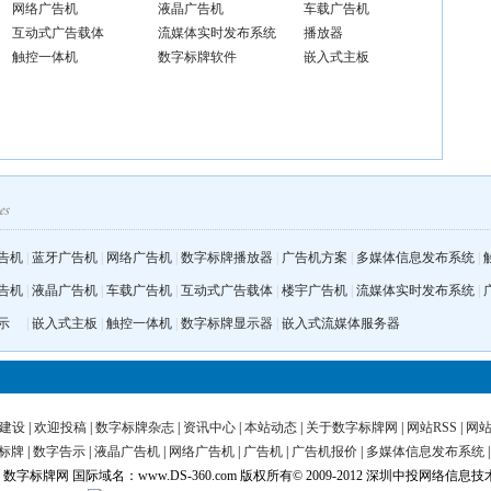
网络广告机
液晶广告机
车载广告机
互动式广告载体
流媒体实时发布系统
播放器
触控一体机
数字标牌软件
嵌入式主板
告机
|
蓝牙广告机
|
网络广告机
|
数字标牌播放器
|
广告机方案
|
多媒体信息发布系统
|
告机
|
液晶广告机
|
车载广告机
|
互动式广告载体
|
楼宇广告机
|
流媒体实时发布系统
|
示
|
嵌入式主板
|
触控一体机
|
数字标牌显示器
|
嵌入式流媒体服务器
建设
|
欢迎投稿
|
数字标牌杂志
|
资讯中心
|
本站动态
|
关于数字标牌网
|
网站RSS
|
网
标牌
|
数字告示
|
液晶广告机
|
网络广告机
|
广告机
|
广告机报价
|
多媒体信息发布系统
字标牌网 国际域名：www.DS-360.com 版权所有© 2009-2012 深圳中投网络信