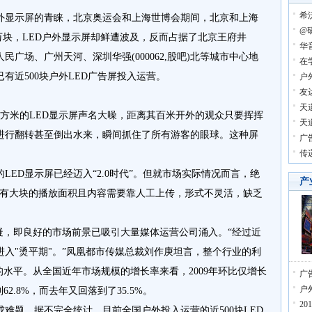
希
户外显示屏的青睐，北京奥运会和上海世博会期间，北京和上海
@
7万块，LED户外显示屏却鲜遭波及，反而占据了北京王府井
华
、人民广场、广州天河、深圳华强(000062,股吧)北等城市中心地
在
有近500块户外LED广告屏投入运营。
户
友
天
平方米的LED显示屏声名大噪，距离其百米开外的观众只要挥挥
天
进行翻转甚至倒出水来，瞬间抓住了所有游客的眼球。这种屏
广
传
LED显示屏已经迈入“2.0时代”。但就市场实际情况而言，绝
产
代”空有大块的播放面积且内容需要靠人工上传，形式不灵活，缺乏
疑，即良好的市场前景已吸引大量媒体运营公司涌入。“经过近
进入"烫平期"。”凤凰都市传媒总裁刘作庚坦言，整个行业的利
的水平。从全国近年市场规模的增长率来看，2009年环比仅增长
广
户
62.8%，而去年又回落到了35.5%。
2
难题。据不完全统计，目前全国户外投入运营的近500块LED