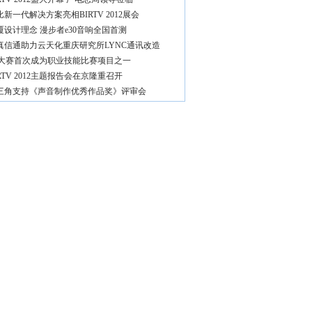
比新一代解决方案亮相BIRTV 2012展会
覆设计理念 漫步者e30音响全国首测
真信通助力云天化重庆研究所LYNC通讯改造
J大赛首次成为职业技能比赛项目之一
IRTV 2012主题报告会在京隆重召开
三角支持《声音制作优秀作品奖》评审会