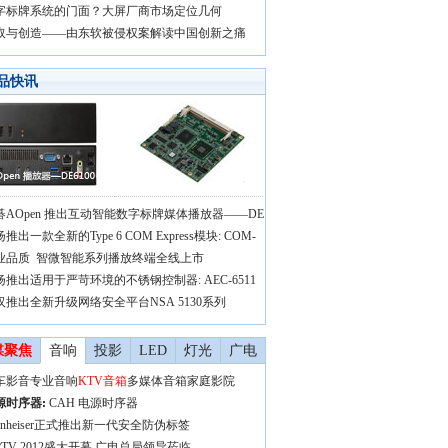
字标牌系统的门面？大屏厂商市场定位几何
取与创造——由东软被侵权案解读中国创新之痛
品快讯
碁AOpen 推出互动智能数字标牌媒体播放器——DE
推出一款全新的Type 6 COM Express模块: COM-
业品质 智微智能系列播放终端全线上市
扬推出适用于严苛环境的不锈钢控制器: AEC-6511
汉推出全新升级网络安全平台NSA 5130系列
媒聚焦
音响
投影
LED
灯光
广电
车影音
专业音响
KTV音箱
多媒体音箱
家庭影院
源时序器
:
CAH 电源时序器
ennheiser正式推出新一代安全防伪标签
IRTV 2012盛大开幕 广电总局领导莅临