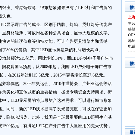
的银座、香港铜锣湾，很难想象如果没有了LED灯和广告牌的
推
然失色。
上
主营
LED显示屏广告的成长。区别于路牌、灯箱、霓虹灯等传统户
接触
制，且身材轻薄，可依附在各种公共场合，显示大规模的文字、
OD
地址
捷快速的错误侦察等独特功能，可让广告更具渲染力和震撼
电话:
了80%的份额，其中LED显示屏是新的利润增长高点。
投放总额达515亿元，同比增长14%，而LED户外电子屏广告市
推
5%。据易观国际预测，从2008年起，我国LED户外电子屏广告市
在2012年达到15.5亿元，2015年更将增长至27.6亿元。
并非偶然。2008年奥运会、2010年世博会、广州亚运会等活
作为美化和宣传城市的重要措施，拨出专项资金支持商场、街
体中，LED显示屏的特点最契合这种需求，可以进行城市形象
播。同时，新的LED技术提高了发光管亮度，可以在保证更加
度，降低光污染。此外，我国是全球最重要的LED照明生产基
突破1500亿元，有满足LED在户外广告中大量应用的先天优势，
最