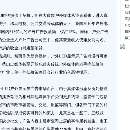
杜
颠
ED时代提供了契机，但在大多数户外媒体从业者看来，进入真
直
楼宇、移动电视、公共交通等载体的天下。我国2010年户外电
D
年国内515亿元的户外广告投放额，仅占12%。同样，户外广告
B
鐵
屏的企业进入户外广告公司三甲，但其营业收入仍难及前两名。
示屏的吸金力尚难望项背。
场规则。然而作为新兴媒体，户外LED显示屏广告尚没有可参
一些LED媒体甚至开始犯过去传统户外媒体的老毛病低价倾
成本行业，单一的低价策略只会让行业陷入恶性循环。
于LED户外显示屏广告市场而言，由于其媒体形态及所处物理
的播放等行为相对其他媒体平台受到更多约束，监管部门包括
省市的市政市容管理、交通、质监等部门。但各部门下发的相
言就难以形成切实可行的约束力，尤其是在一些二、三线城
屏缺少批文，广告内容未经审查即上屏的事件屡有发生。市工
1年本市共查处各类违法广告案件2226件，其中，查处违法户