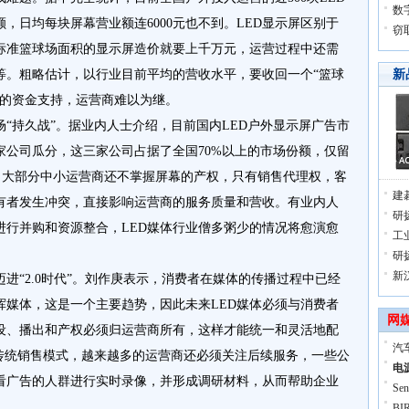
数
，日均每块屏幕营业额连6000元也不到。LED显示屏区别于
窃
标准篮球场面积的显示屏造价就要上千万元，运营过程中还需
等。粗略估计，以行业目前平均的营收水平，要收回一个“篮球
新
大的资金支持，运营商难以为继。
“持久战”。据业内人士介绍，目前国内LED户外显示屏广告市
家公司瓜分，这三家公司占据了全国70%以上的市场份额，仅留
烈。大部分中小运营商还不掌握屏幕的产权，只有销售代理权，客
建
有者发生冲突，直接影响运营商的服务质量和营收。有业内人
研扬
进行并购和资源整合，LED媒体行业僧多粥少的情况将愈演愈
工
研
新
迈进“2.0时代”。刘作庚表示，消费者在媒体的传播过程中已经
挥媒体，这是一个主要趋势，因此未来LED媒体必须与消费者
网
设、播出和产权必须归运营商所有，这样才能统一和灵活地配
汽
的传统销售模式，越来越多的运营商还必须关注后续服务，一些公
电
看广告的人群进行实时录像，并形成调研材料，从而帮助企业
S
。
B