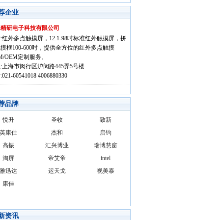
荐企业
海精研电子科技有限公司
:红外多点触摸屏，12.1-98吋标准红外触摸屏，拼
摸框100-600吋，提供全方位的红外多点触摸
M/OEM定制服务。
:上海市闵行区沪闵路445弄5号楼
021-60541018 4006880330
荐品牌
悦升
圣收
致新
英康仕
杰和
启钧
高振
汇兴博业
瑞博慧窗
淘屏
帝艾帝
intel
雅迅达
运天戈
视美泰
康佳
新资讯