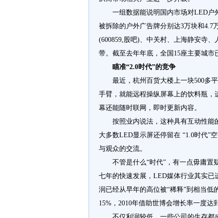
一组数据能说明国内市场对LED
被拆除的户外广告牌分别达3万块和4.
(600859,股吧)、中关村、上海静安寺
带。截至去年年底，全国15座主要城市已
瞄准“2.0时代”的竞争
最近，杭州百货大楼上一块500多
手臂，就能远程操纵屏幕上的饮料瓶，
幕还能随时联网，即时更新内容。
按照业内说法，这种具有互动性能的
大多数LED显示屏还停留在 “1.0时
与观众的交流。
不管是什么“时代”，有一点毋庸置
七年的快速发展，LED媒体行业其实已
润已经从早年的高位被“稀释”到相当低
15%，2010年借助世博会增长率一度达到
不仅利润较低，一些公司的生存都成