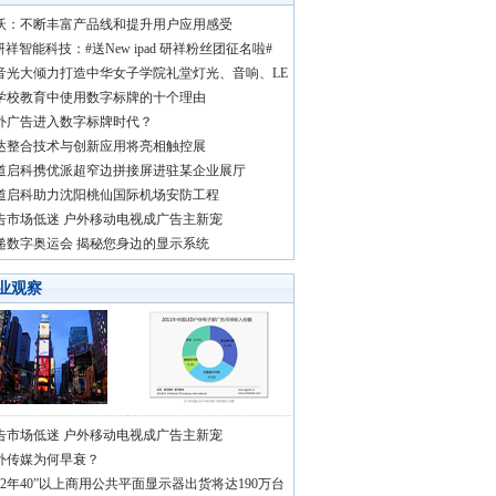
沃：不断丰富产品线和提升用户应用感受
研祥智能科技：#送New ipad 研祥粉丝团征名啦#
音光大倾力打造中华女子学院礼堂灯光、音响、LE
学校教育中使用数字标牌的十个理由
外广告进入数字标牌时代？
达整合技术与创新应用将亮相触控展
道启科携优派超窄边拼接屏进驻某企业展厅
道启科助力沈阳桃仙国际机场安防工程
告市场低迷 户外移动电视成广告主新宠
递数字奥运会 揭秘您身边的显示系统
业观察
告市场低迷 户外移动电视成广告主新宠
外传媒为何早衰？
012年40”以上商用公共平面显示器出货将达190万台