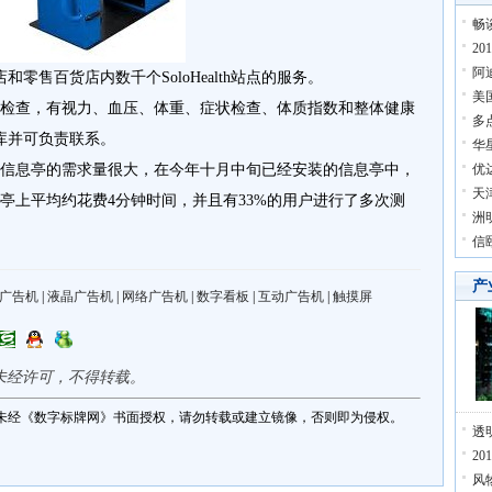
畅
2
阿
零售百货店内数千个SoloHealth站点的服务。
美
样的健康检查，有视力、血压、体重、症状检查、体质指数和整体健康
多
库并可负责联系。
华
显示这些信息亭的需求量很大，在今年十月中旬已经安装的信息亭中，
优达
天
息亭上平均约花费4分钟时间，并且有33%的用户进行了多次测
洲
信
产
广告机
|
液晶广告机
|
网络广告机
|
数字看板
|
互动广告机
|
触摸屏
未经许可，不得转载。
未经《数字标牌网》书面授权，请勿转载或建立镜像，否则即为侵权。
透
2
风