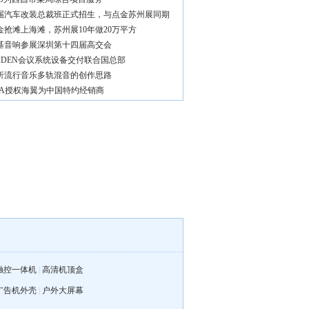
届汽车改装总裁班正式招生，与点金苏州展同期
金抢滩上海滩，苏州展10年做20万平方
基音响参展深圳第十四届高交会
AIDEN会议系统设备交付联合国总部
析流行音乐多轨混音的创作思路
OA授权海翼为中国特约经销商
触控一体机
|
高清机顶盒
广告机外壳
|
户外大屏幕