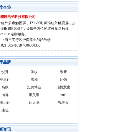
荐企业
海精研电子科技有限公司
:红外多点触摸屏，12.1-98吋标准红外触摸屏，拼
摸框100-600吋，提供全方位的红外多点触摸
M/OEM定制服务。
:上海市闵行区沪闵路445弄5号楼
021-60541018 4006880330
荐品牌
悦升
圣收
致新
英康仕
杰和
启钧
高振
汇兴博业
瑞博慧窗
淘屏
帝艾帝
intel
雅迅达
运天戈
视美泰
康佳
新资讯