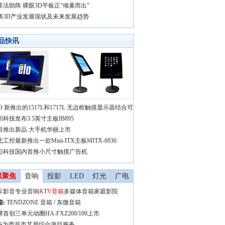
算法助阵 裸眼3D平板正“倾巢而出”
谈3D产业发展现状及未来发展趋势
品快讯
LO 新推出的1517L和1717L 无边框触摸显示器结合可
积科技发布3.5英寸主板IB895
目推出新品 大手机华丽上市
工控最新推出一款Mini-ITX主板MITX-6936
彩科技国内首推小尺寸触摸广告机
媒聚焦
音响
投影
LED
灯光
广电
车影音
专业音响
KTV音箱
多媒体音箱
家庭影院
箱
:
TENDZONE 音箱
/
东微音箱
首创三单元动圈HA-FXZ200/100上市
VS为西昌市某局综合项目服务