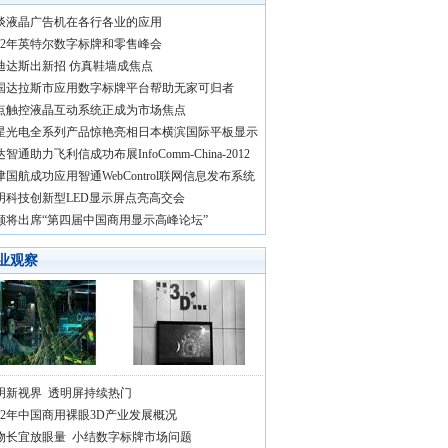
谈液晶广告机在各行各业的应用
012年英特尔数字标牌和零售峰会
迪达斯出新招 仿真鞋墙成焦点
国达拉斯市应用数字标牌平台帮助无家可归者
点触控液晶互动系统正成为市场焦点
星光电全系列产品惊艳亮相日本横滨国际平板显示
智通助力飞利信成功布展InfoComm-China-2012
津国航成功应用智通WebControl联网信息发布系统
明科技创新型LED显示屏点亮高交会
颐将出席“第四届中国商用显示高峰论坛”
业观察
明新视界 透明屏持续热门
012年中国商用裸眼3D产业发展概况
物长宜放眼量 小结数字标牌市场问题