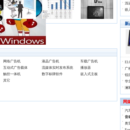
浅
嵌
新
网络广告机
液晶广告机
车载广告机
E
互动式广告载体
流媒体实时发布系统
播放器
广
触控一体机
数字标牌软件
嵌入式主板
锐
其它
华北
澜
网
汽
音
奥
Fu