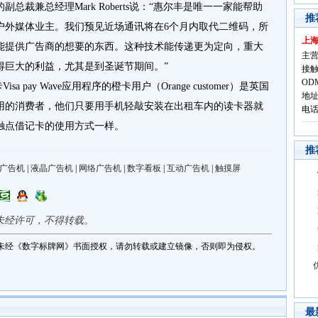
裁兼总经理Mark Roberts说：“惠尔丰是唯一一家能帮助
推
户外媒体业主。我们预见近场通讯将在6个月内取代二维码，所
上
能提供广告商的想要的东西。这种技术能传递更为定向，重大
主营
得巨大的利益，尤其是到圣诞节期间。”
接触
OD
isa pay Wave应用程序的橙卡用户（Orange customer）是英国
地址
用的消费者，他们只要用手机轻敲安装在出租车内的读卡器就
电话:
触点借记卡的使用方式一样。
推
广告机
|
液晶广告机
|
网络广告机
|
数字看板
|
互动广告机
|
触摸屏
未经许可，不得转载。
未经《数字标牌网》书面授权，请勿转载或建立镜像，否则即为侵权。
最