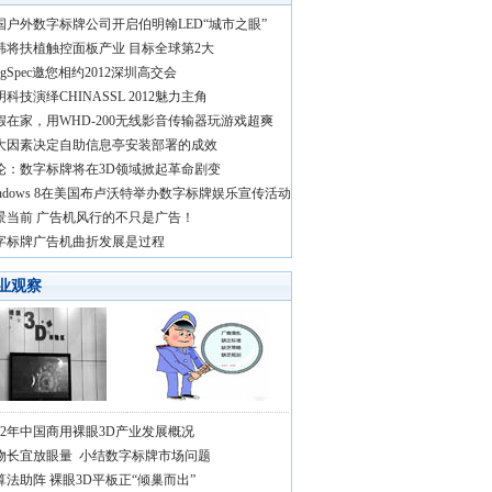
国户外数字标牌公司开启伯明翰LED“城市之眼”
韩将扶植触控面板产业 目标全球第2大
ngSpec邀您相约2012深圳高交会
科技演绎CHINASSL 2012魅力主角
假在家，用WHD-200无线影音传输器玩游戏超爽
大因素决定自助信息亭安装部署的成效
论：数字标牌将在3D领域掀起革命剧变
indows 8在美国布卢沃特举办数字标牌娱乐宣传活动
景当前 广告机风行的不只是广告！
字标牌广告机曲折发展是过程
业观察
012年中国商用裸眼3D产业发展概况
物长宜放眼量 小结数字标牌市场问题
算法助阵 裸眼3D平板正“倾巢而出”