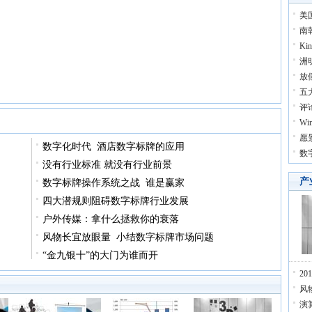
美
南
Ki
洲明
放
五
评
W
愿
数字化时代 酒店数字标牌的应用
数
没有行业标准 就没有行业前景
产
数字标牌操作系统之战 谁是赢家
四大潜规则阻碍数字标牌行业发展
户外传媒：拿什么拯救你的衰落
风物长宜放眼量 小结数字标牌市场问题
“金九银十”的大门为谁而开
2
风
演