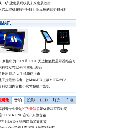
谈3D产业发展现状及未来发展趋势
入式工控机在数字标牌行业应用的形势和分析
品快讯
LO 新推出的1517L和1717L 无边框触摸显示器结合可
积科技发布3.5英寸主板IB895
目推出新品 大手机华丽上市
工控最新推出一款Mini-ITX主板MITX-6936
彩科技国内首推小尺寸触摸广告机
媒聚焦
音响
投影
LED
灯光
广电
车影音
专业音响
KTV音箱
多媒体音箱
家庭影院
箱
:
TENDZONE 音箱
/
东微音箱
雷V-HLA15＋唱响红高粱文化节
nktion-One音箱入驻国家大剧院戏剧厅