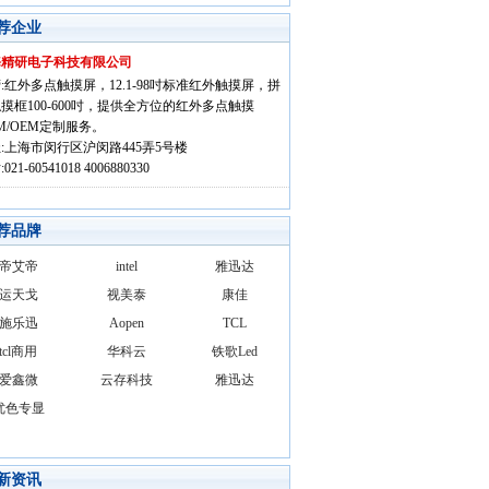
荐企业
海精研电子科技有限公司
:红外多点触摸屏，12.1-98吋标准红外触摸屏，拼
摸框100-600吋，提供全方位的红外多点触摸
M/OEM定制服务。
:上海市闵行区沪闵路445弄5号楼
021-60541018 4006880330
荐品牌
帝艾帝
intel
雅迅达
运天戈
视美泰
康佳
施乐迅
Aopen
TCL
tcl商用
华科云
铁歌Led
爱鑫微
云存科技
雅迅达
优色专显
新资讯