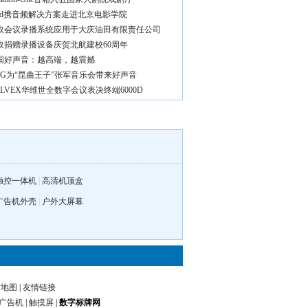
vid携音频解决方案走进北京电影学院
取会议录播系统应用于大庆油田有限责任公司
取捐赠录播设备庆贺北航建校60周年
国好声音：越高端，越震撼
KG为“昆曲王子”张军音乐会带来好声音
ALVEX华维世全数字会议表决终端6000D
触控一体机
|
高清机顶盒
广告机外壳
|
户外大屏幕
站地图
|
友情链接
广告机
|
触摸屏
|
数字标牌网