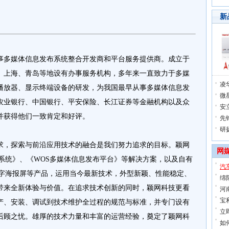
新
多媒体信息发布系统整合开发商和平台服务提供商。成立于
、上海、青岛等地设有办事服务机构，多年来一直致力于多媒
凌
播放器、显示终端设备的研发，为我国最早从事多媒体信息发
微星
农业银行、中国银行、平安保险、长江证券等金融机构以及众
安
并获得他们一致肯定和好评。
先
研
，探索与前沿应用技术的融合是我们努力追求的目标。颖网
网
系统》、《WOS多媒体信息发布平台》等解决方案，以及自有
汽
数字海报屏等产品，运用当今最新技术，外型新颖、性能稳定、
绵
带来全新体验与价值。在追求技术创新的同时，颖网科技更看
河
宝
产、安装、调试到技术维护全过程的规范与标准，并专门设有
立
后顾之忧。雄厚的技术力量和丰富的运营经验，奠定了颖网科
如