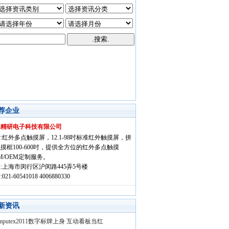
荐企业
海精研电子科技有限公司
:红外多点触摸屏，12.1-98吋标准红外触摸屏，拼
摸框100-600吋，提供全方位的红外多点触摸
M/OEM定制服务。
:上海市闵行区沪闵路445弄5号楼
021-60541018 4006880330
新资讯
mputex2011数字标牌上身 互动看板当红