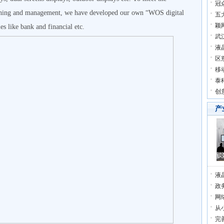
冠
ishing and management, we have developed our own “WOS digital
五
颖
es like bank and financial etc.
武
液
区
移
泰
创
产
液
政
网
从
完