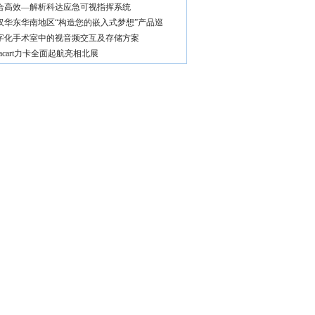
合高效—解析科达应急可视指挥系统
汉华东华南地区“构造您的嵌入式梦想”产品巡
字化手术室中的视音频交互及存储方案
lacart力卡全面起航亮相北展