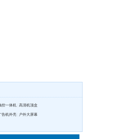
触控一体机
|
高清机顶盒
广告机外壳
|
户外大屏幕