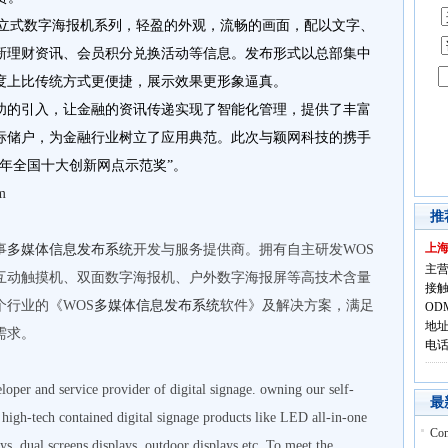
S立式数字海报机系列，轻盈的外观，流畅的画面，配以文字、
新理财资讯、会员积分兑换活动等信息。发布形式以总部集中
度上比传统方式更便捷，展示效果更形象逼真。
功的引入，让金融的资讯传递实现了智能化管理，提供了丰富
标储户，为金融行业树立了应用典范。此次与颖网科技的携手
0年全国十大创新网点示范奖”。
m
推
上
事
多媒体信息发布系统
开发与服务提供商。拥有自主研发WOS
主营
、互动触摸机、双面数字海报机、户外数字海报屏等高技术含量
接触
行业的《WOS
多媒体信息发布系统
软件》及解决方案，满足
OD
地址
需求。
电话:
oper and service provider of digital signage. owning our self-
最
igh-tech contained digital signage products like LED all-in-one
Co
ays, dual screens displays, outdoor displays etc. To meet the