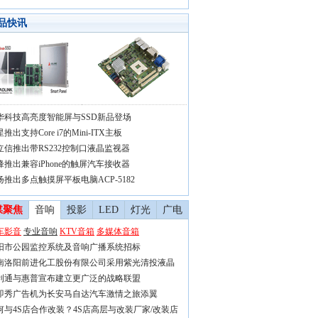
品快讯
华科技高亮度智能屏与SSD新品登场
推出支持Core i7的Mini-ITX主板
立信推出带RS232控制口液晶监视器
锋推出兼容iPhone的触屏汽车接收器
扬推出多点触摸屏平板电脑ACP-5182
媒聚焦
音响
投影
LED
灯光
广电
车影音
专业音响
KTV音箱
多媒体音箱
阳市公园监控系统及音响广播系统招标
南洛阳前进化工股份有限公司采用紫光清投液晶
利通与惠普宣布建立更广泛的战略联盟
即秀广告机为长安马自达汽车激情之旅添翼
何与4S店合作改装？4S店高层与改装厂家/改装店