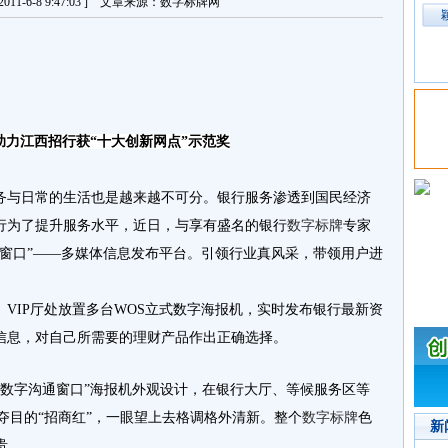
11-6-8 9:47:03 ] 文章来源：数字标牌网
助力江西招行获“十大创新网点”示范奖
与日常的生活也是越来越不可分。银行服务渗透到国民经济
行为了提升服务水平，近日，与享有盛名的银行
数字标牌
专家
通窗口”——多媒体信息发布平台。引领行业真风采，带领用户进
VIP厅处放置多台WOS立式数字海报机，实时发布银行最新资
信息，对自己所需要的理财产品作出正确选择。
“数字沟通窗口”海报机外观设计，在银行大厅、等候服务区等
夺目的“招商红”，一眼望上去格调格外清新。整个
数字标牌
色
新
贵。