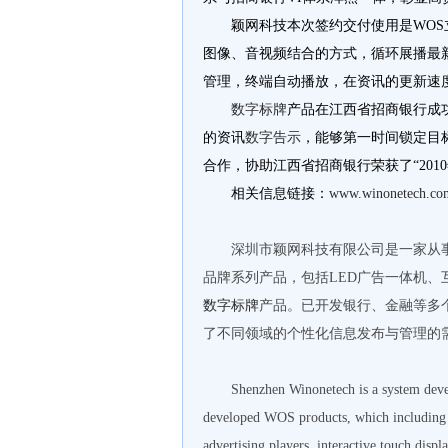
颖网科技本次签约交付使用是WO
图像、音视频结合的方式，循环展播最
管理，终端自动播放，在资讯的更新速
数字标牌
产品在江西省招商银行成
的资讯
数字告示
，能够第一时间锁定目
合作，协助江西省招商银行荣获了“201
相关信息链接：
www.winonetech.co
深圳市颖网科技有限公司是一家从
品牌系列产品，包括LED广告一体机
数字标牌
产品。已开发银行、金融等多个
了不同领域的个性化信息发布与管理的
Shenzhen Winonetech is a system devel
developed WOS products, which including h
advertising players, interactive touch displ