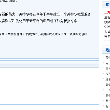
量增加四倍。
推
上
器的能力，英特尔将在今年下半年建立一个英特尔微型服务
主营
人员测试和优化用于新平台的应用程序和分析指令集。
接触
OD
地址
未经《数字标牌网》书面授权，请勿转载或建立镜像，否则即为侵权。
电话:
最
英
电
日
实
建
2
日
2
数
标