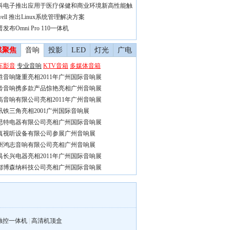
科电子推出应用于医疗保健和商业环境新高性能触
vell 推出Linux系统管理解决方案
发布Omni Pro 110一体机
媒聚焦
音响
投影
LED
灯光
广电
车影音
专业音响
KTV音箱
多媒体音箱
胜音响隆重亮相2011年广州国际音响展
铃音响携多款产品惊艳亮相广州音响展
高音响有限公司亮相2011年广州音响展
讯铁三角亮相2001广州国际音响展
思特电器有限公司亮相广州国际音响展
真视听设备有限公司参展广州音响展
州鸿志音响有限公司亮相广州音响展
禺长兴电器亮相2011年广州国际音响展
都博森纳科技公司亮相广州国际音响展
触控一体机
|
高清机顶盒