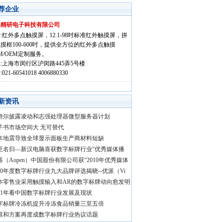
荐企业
海精研电子科技有限公司
:红外多点触摸屏，12.1-98吋标准红外触摸屏，拼
摸框100-600吋，提供全方位的红外多点触摸
M/OEM定制服务。
:上海市闵行区沪闵路445弄5号楼
021-60541018 4006880330
新资讯
特尔披露凌动和志强处理器微型服务器计划
子书市场空间大 无可替代
本地震导致全球显示面板生产商材料短缺
至名归—新汉电脑喜获数字标牌行业“优秀媒体播
基（Aopen）中国股份有限公司获“2010年优秀媒体
010年度数字标牌行业九大品牌评选揭晓--优派（Vi
本零售业采用触摸输入和AR的数字标牌动向愈发明
011年看中国数字标牌行业发展及现状
字标牌冷冻机提升冷冻食品销量三至五倍
准和方案再度成数字标牌行业热议话题