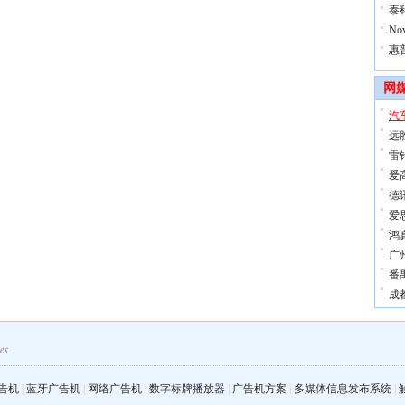
泰
No
惠普
网
汽
远
雷
爱
德
爱
鸿
广
番
成
告机
|
蓝牙广告机
|
网络广告机
|
数字标牌播放器
|
广告机方案
|
多媒体信息发布系统
|