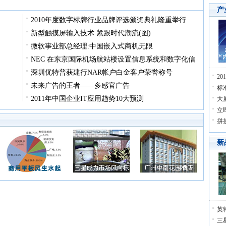
产
2010年度数字标牌行业品牌评选颁奖典礼隆重举行
新型触摸屏输入技术 紧跟时代潮流(图)
微软事业部总经理:中国嵌入式商机无限
NEC 在东京国际机场航站楼设置信息系统和数字化信
深圳优特普获建行NAR帐户白金客户荣誉称号
2
未来广告的王者——多感官广告
标
2011年中国企业IT应用趋势10大预测
大
立
拼
新
英
三