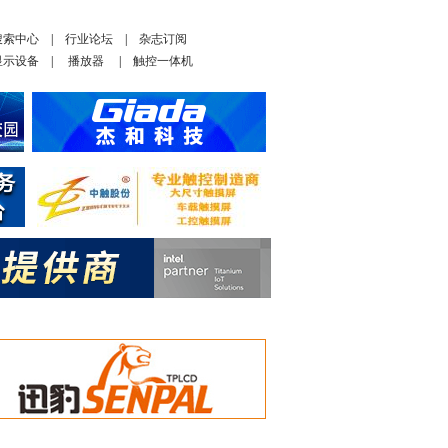
搜索中心
|
行业论坛
|
杂志订阅
显示设备
|
播放器
|
触控一体机