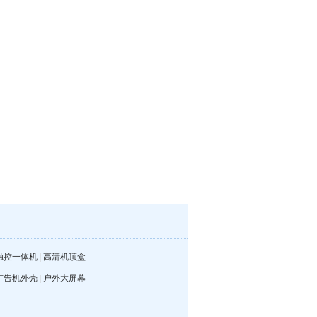
触控一体机
|
高清机顶盒
广告机外壳
|
户外大屏幕