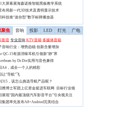
011大屏幕展海森诺推智能黑板教学系统
星布局新一代3D技术及透明显示技术
积科技推“迷你型”数字标牌播放器
媒聚焦
音响
投影
LED
灯光
广电
车影音
专业音响
KTV音箱
多媒体音箱
子音响行业：增势趋稳 创新含量增加
se QC-15有源消噪耳机引领新“静”界
werbeats by Dr.Dre实用与音色兼得
阳A4，成全一个人的精彩
阳让“导航”飞
到315，该怎么挑选导航产品呢？
阳携博士军团上亿资金挺进车联网 目标行业领
阳展现“国内最顶级汽车影音平台”引央视关注
阳集团率先发布A8+Andriod完美结合