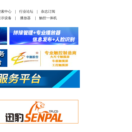
搜索中心
|
行业论坛
|
杂志订阅
显示设备
|
播放器
|
触控一体机