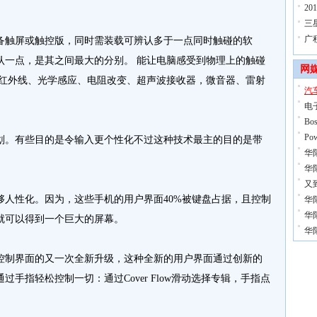
2
三
广
触屏或触控版，同时需装载可辨认多于一点同时触碰的软
认一点，是其之间最大的分别。 能让电脑感受到物理上的触碰
网
、红外线、光学感应、电阻改变、超声波接收器，微音器、雷射
汽
电
Bo
Po
。有些目的是令输入更个性化不过这种技术最主的目的是带
华
华
又
性化。因为，这些手机的用户界面40%被键盘占据，且控制
华
华
就可以得到一个巨大的屏幕。
华
制界面的又一次全新升级，这种全新的用户界面通过创新的
手指轻松控制一切：通过Cover Flow滑动选择专辑，手指点