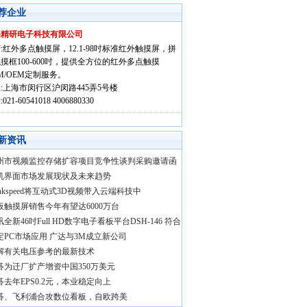
荐企业
海精研电子科技有限公司
:红外多点触摸屏，12.1-98吋标准红外触摸屏，拼
摸框100-600吋，提供全方位的红外多点触摸
M/OEM定制服务。
:上海市闵行区沪闵路445弄5号楼
021-60541018 4006880330
新资讯
州市视频监控存储扩容项目竞争性谈判采购邀请函
机界面市场发展现状及未来趋势
unkspeed将互动式3D视频带入云端科技中
板触摸屏销售今年有望达6000万台
全新46吋Full HD数字电子看板平台DSH-146 符合
定PC市场应用 广达与3M成立新公司
解有关电压参考的最新技术
碁为迁厂扩产增资中国350万美元
碁去年EPS0.2元，本业稳定向上
碁、飞利浦合攻数位看板，自欧跨美