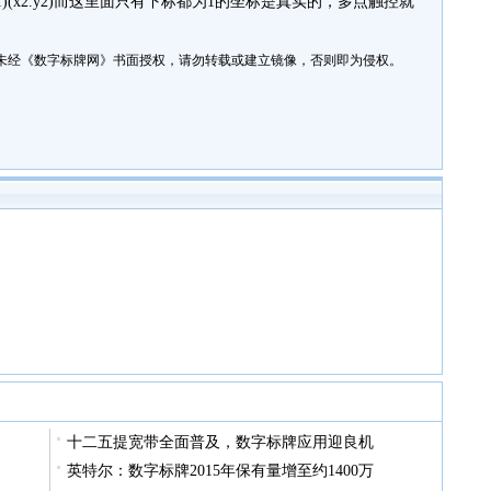
(x2.y1)(x2.y2)而这里面只有下标都为1的坐标是真实的，多点触控就
未经《数字标牌网》书面授权，请勿转载或建立镜像，否则即为侵权。
十二五提宽带全面普及，数字标牌应用迎良机
英特尔：数字标牌2015年保有量增至约1400万