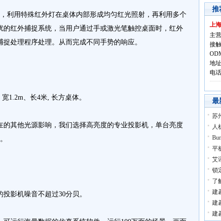
推
捉技术，利用特殊红外灯在桌体内部形成均匀红光照射，再利用多个
上
扰的红外捕捉系统，当用户通过手或激光笔触控桌面时，红外
主营
捕捉处理程序处理。从而完成不同手势的响应。
接触
OD
地址
电话:
1.2m、长4米, 长方桌体。
最
苏
的其他光源影响，我们选择高亮度的专业投影机，单台亮度
人
B
1。
平
艾讯
。
锁
了
建
投影机噪音不超过30分贝。
建
建