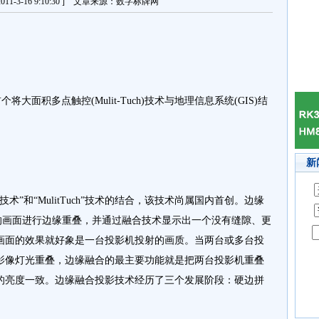
11-3-16 9:10:30 ] 文章来源：数字标牌网
面积多点触控(Mulit-Tuch)技术与地理信息系统(GIS)结
新
和“MulitTuch”技术的结合，该技术尚属国内首创。边缘
的画面进行边缘重叠，并通过融合技术显示出一个没有缝隙、更
画面的效果就好象是一台投影机投射的画质。当两台或多台投
影像灯光重叠，边缘融合的最主要功能就是把两台投影机重叠
的亮度一致。边缘融合投影技术经历了三个发展阶段：硬边拼