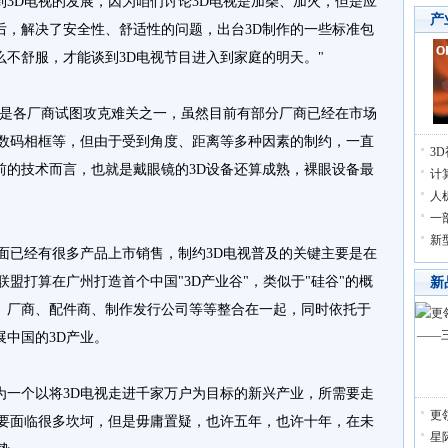
3D电视的发展，因为咱们讨论3D电视是加柴、加火，但是应
产
后，解决了安全性、舒适性的问题，出台3D制作的一些标准包
不舒服，才能谈到3D电视节目进入到家庭的明天。"
是各厂商试图攻克难关之一，虽然目前有部分厂商已经在市场
、数码相框等，但由于受到角度、距离等多种因素的制约，一直
3
前的技术而言，也就是戴眼镜的3D设备还算成熟，裸眼设备最
计
人
一
新
已经有很多产品上市销售，制约3D电视普及的关键主要是在
盟打算在广州打造首个中国"3D产业谷"，类似于"硅谷"的概
新
、厂商、配件商、制作发行公司等等整合在一起，同时依托于
中国的3D产业。
个以将3D电视走进千家万户为目标的新兴产业，所需要走
更
还要面临很多坎坷，但是毋庸置疑，也许五年，也许十年，在未
星