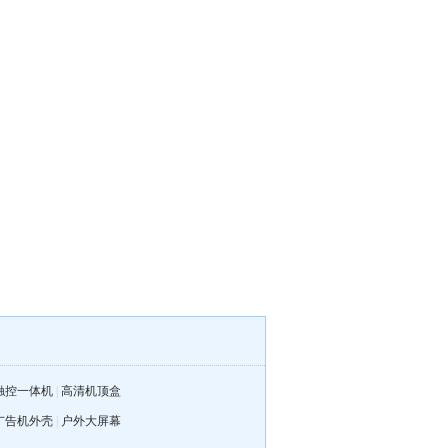
触控一体机
|
高清机顶盒
广告机外壳
|
户外大屏幕