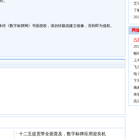
势。
艾讯
了
2
未经《数字标牌网》书面授权，请勿转载或建立镜像，否则即为侵权。
网
汽
2
畅
上
飞
电
下
佩戴
体
高
十二五提宽带全面普及，数字标牌应用迎良机