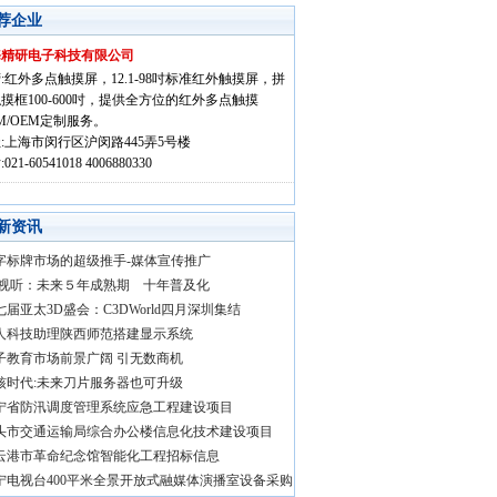
荐企业
海精研电子科技有限公司
:红外多点触摸屏，12.1-98吋标准红外触摸屏，拼
摸框100-600吋，提供全方位的红外多点触摸
M/OEM定制服务。
:上海市闵行区沪闵路445弄5号楼
021-60541018 4006880330
新资讯
字标牌市场的超级推手-媒体宣传推广
D视听：未来５年成熟期 十年普及化
七届亚太3D盛会：C3DWorld四月深圳集结
人科技助理陕西师范搭建显示系统
子教育市场前景广阔 引无数商机
核时代:未来刀片服务器也可升级
宁省防汛调度管理系统应急工程建设项目
头市交通运输局综合办公楼信息化技术建设项目
云港市革命纪念馆智能化工程招标信息
宁电视台400平米全景开放式融媒体演播室设备采购