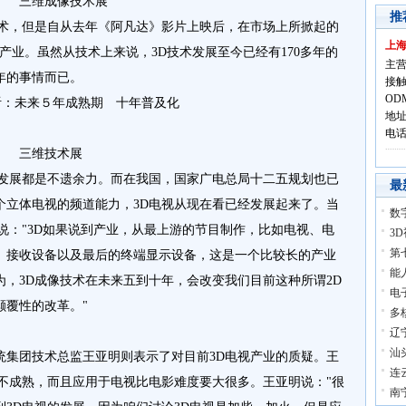
技术展
推
，但是自从去年《阿凡达》影片上映后，在市场上所掀起的
上
产业。虽然从技术上来说，3D技术发展至今已经有170多年的
主营
年的事情而已。
接触
OD
地址
电话:
术展
展都是不遗余力。而在我国，国家广电总局十二五规划也已
最
十个立体电视的频道能力，3D电视从现在看已经发展起来了。当
数
说："3D如果说到产业，从最上游的节目制作，比如电视、电
3
第
、接收设备以及最后的终端显示设备，这是一个比较长的产业
能
，3D成像技术在未来五到十年，会改变我们目前这种所谓2D
电
颠覆性的改革。"
多
辽
汕
团技术总监王亚明则表示了对目前3D电视产业的质疑。王
连
不成熟，而且应用于电视比电影难度要大很多。王亚明说："很
南