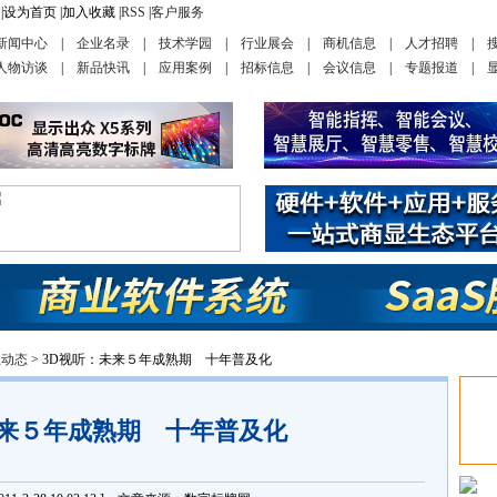
|
设为首页
|
加入收藏
|
RSS
|
客户服务
新闻中心
|
企业名录
|
技术学园
|
行业展会
|
商机信息
|
人才招聘
|
人物访谈
|
新品快讯
|
应用案例
|
招标信息
|
会议信息
|
专题报道
|
业动态
> 3D视听：未来５年成熟期 十年普及化
未来５年成熟期 十年普及化