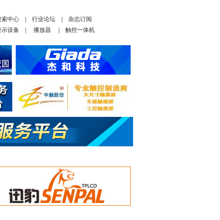
搜索中心
|
行业论坛
|
杂志订阅
显示设备
|
播放器
|
触控一体机