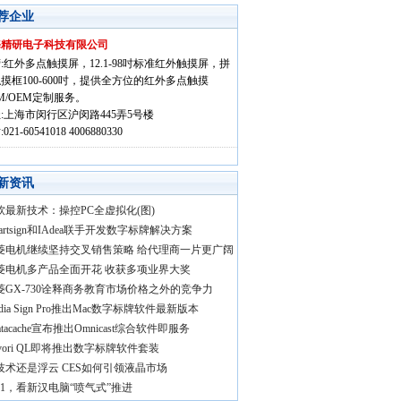
荐企业
海精研电子科技有限公司
:红外多点触摸屏，12.1-98吋标准红外触摸屏，拼
摸框100-600吋，提供全方位的红外多点触摸
M/OEM定制服务。
:上海市闵行区沪闵路445弄5号楼
021-60541018 4006880330
新资讯
软最新技术：操控PC全虚拟化(图)
artsign和IAdea联手开发数字标牌解决方案
菱电机继续坚持交叉销售策略 给代理商一片更广阔
菱电机多产品全面开花 收获多项业界大奖
菱GX-730诠释商务教育市场价格之外的竞争力
dia Sign Pro推出Mac数字标牌软件最新版本
ratacache宣布推出Omnicast综合软件即服务
avori QL即将推出数字标牌软件套装
技术还是浮云 CES如何引领液晶市场
011，看新汉电脑“喷气式”推进