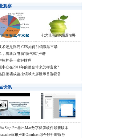
业观察
技术还是浮云 CES如何引领液晶市场
011，看新汉电脑“喷气式”推进
字标牌是一张好牌啊
据中心在2011年的整合带来怎样变化?
晶拼接墙成监控领域大屏显示首选设备
品快讯
dia Sign Pro推出Mac数字标牌软件最新版本
ratacache宣布推出Omnicast综合软件即服务