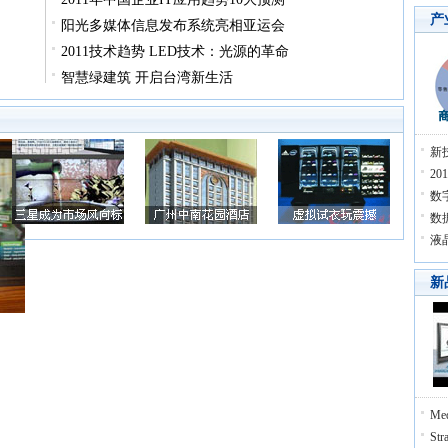
产
阳光多媒体信息发布系统亮相亚运会
2011技术趋势 LED技术：光源的革命
智慧绿建筑 开启台湾新生活
新
2
数
数
液
新
Me
St