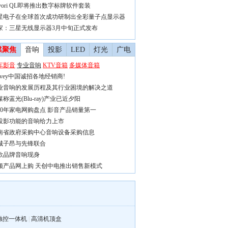
avori QL即将推出数字标牌软件套装
星电子在全球首次成功研制出全彩量子点显示器
家：三星无线显示器3月中旬正式发布
媒聚焦
音响
投影
LED
灯光
广电
车影音
专业音响
KTV音箱
多媒体音箱
eavey中国诚招各地经销商!
业音响的发展历程及其行业困境的解决之道
称蓝光(Blu-ray)产业已近夕阳
010年家电网购盘点 影音产品销量第一
投影功能的音响给力上市
南省政府采购中心音响设备采购信息
城子昂与先锋联合
歌品牌音响现身
频产品网上购 天创中电推出销售新模式
触控一体机
|
高清机顶盒