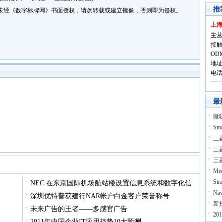
推
未经《数字标牌网》书面授权，请勿转载或建立镜像，否则即为侵权。
上
主营
接触
OD
地址
电话:
最
微
Sm
三
三
三
Me
St
NEC 在东京国际机场航站楼设置信息系统和数字化信
N
深圳优特普获建行NAR帐户白金客户荣誉称号
新
未来广告的王者——多感官广告
2
2011年中国企业IT应用趋势10大预测