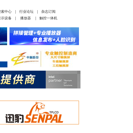
搜索中心
|
行业论坛
|
杂志订阅
显示设备
|
播放器
|
触控一体机