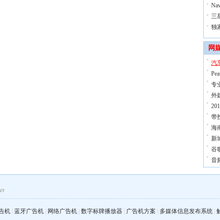
N
三
独
网
汽
P
专
外媒
2
带
海
新
谷
音
告机
|
蓝牙广告机
|
网络广告机
|
数字标牌播放器
|
广告机方案
|
多媒体信息发布系统
|