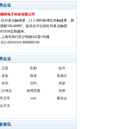
荐企业
海精研电子科技有限公司
:红外多点触摸屏，12.1-98吋标准红外触摸屏，拼
摸框100-600吋，提供全方位的红外多点触摸
M/OEM定制服务。
:上海市闵行区沪闵路445弄5号楼
021-60541018 4006880330
荐企业
迈普
彩豹
悦升
圣收
致新
英康仕
杰和
启钧
高振
汇兴博业
瑞博慧窗
淘屏
帝艾帝
intel
雅迅达
运天戈
新资讯