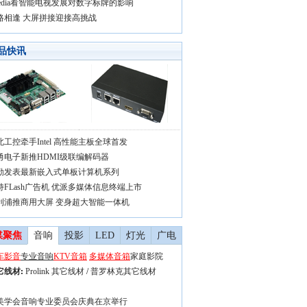
vedia看智能电视发展对数字标牌的影响
路相逢 大屏拼接迎接高挑战
品快讯
北工控牵手Intel 高性能主板全球首发
勇电子新推HDMI级联编解码器
勤发表最新嵌入式单板计算机系列
持FLash广告机 优派多媒体信息终端上市
利浦推商用大屏 变身超大智能一体机
媒聚焦
音响
投影
LED
灯光
广电
车影音
专业音响
KTV音箱
多媒体音箱
家庭影院
它线材
:
Prolink 其它线材
/
普罗林克其它线材
美学会音响专业委员会庆典在京举行