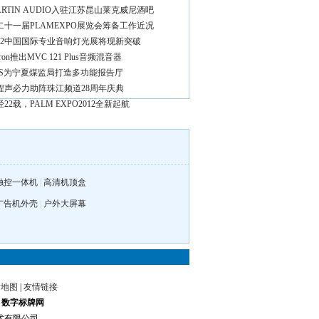
ARTIN AUDIO入驻江苏昆山莱克威尼酒吧
二十一届PLAMEXPO展览会筹备工作近况
012中国国际专业音响灯光展将现新突破
tron推出MVC 121 Plus音频混音器
VS为宁夏煤监局打造多功能报告厅
程声必力助阵珠江频道28周年庆典
22载，PALM EXPO2012全新起航
触控一体机
|
高清机顶盒
广告机外壳
|
户外大屏幕
站地图
|
友情链接
|
数字标牌网
息技术有限公司