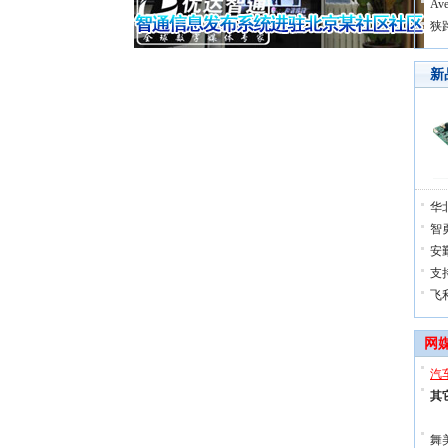
A
狭
新
华
智
安
支
飞
网
汽
其
舞