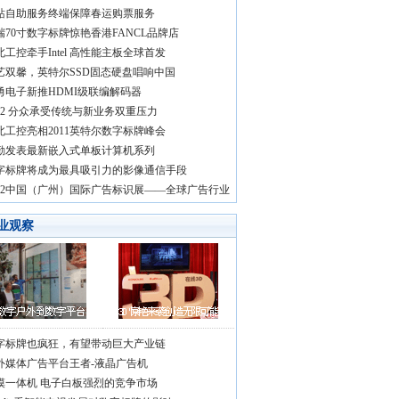
站自助服务终端保障春运购票服务
瑞70寸数字标牌惊艳香港FANCL品牌店
北工控牵手Intel 高性能主板全球首发
艺双馨，英特尔SSD固态硬盘唱响中国
勇电子新推HDMI级联编解码器
012 分众承受传统与新业务双重压力
北工控亮相2011英特尔数字标牌峰会
勤发表最新嵌入式单板计算机系列
字标牌将成为最具吸引力的影像通信手段
012中国（广州）国际广告标识展——全球广告行业
业观察
字标牌也疯狂，有望带动巨大产业链
外媒体广告平台王者-液晶广告机
摸一体机 电子白板强烈的竞争市场