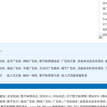
M
第
2
Ex
S
宏
历经
告机
|
蓝牙广告机
|
网络广告机
|
数字标牌播放器
|
广告机方案
|
多媒体信息发布系统
|
告机
|
液晶广告机
|
车载广告机
|
互动式广告载体
|
楼宇广告机
|
流媒体实时发布系统
|
示
|
嵌入式主板
|
触控一体机
|
数字标牌显示器
|
嵌入式流媒体服务器
建设
|
欢迎投稿
|
数字标牌杂志
|
资讯中心
|
本站动态
|
关于数字标牌网
|
网站RSS
|
网
标牌
|
数字告示
|
液晶广告机
|
网络广告机
|
广告机
|
广告机报价
|
多媒体信息发布系统
字标牌网 国际域名：www.DS-360.com 版权所有© 2004-2011 深圳中投网络信