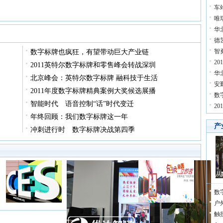
车
唯
华
德
智
数字标牌也疯狂，有望带动巨大产业链
2
2011英特尔数字标牌和零售峰会转战深圳
华
北京峰会：英特尔数字标牌 融科技于生活
安
2011年度数字标牌精典案例大奖候选展播
数
智能时代 语音控制“话”时代变迁
2
年终回顾：我们数字标牌这一年
产
冲刺进行时 数字标牌决战第四季
数
户
触