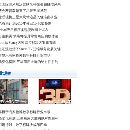
011国际纳米展泛普纳米科技引领触控风尚
博会赛普双馆齐下尽显王者风范
世联强携三星大尺寸液晶入驻淮南矿业
电总局计划2015年推出10个3D频道
Pcload应用程序实现便利网上试衣
自主购买 苹果将提升零售商店购物体验
ktronix Sentry内容监控解决方案赢青睐
位汇流趋势下Smart TV云端服务发展关键
屏显示商家抢滩数字标牌行业市场
场变化莫测:三星商用大屏的绝对性胜利
业观察
屏显示商家抢滩数字标牌行业市场
场变化莫测:三星商用大屏的绝对性胜利
刺进行时 数字标牌决战第四季