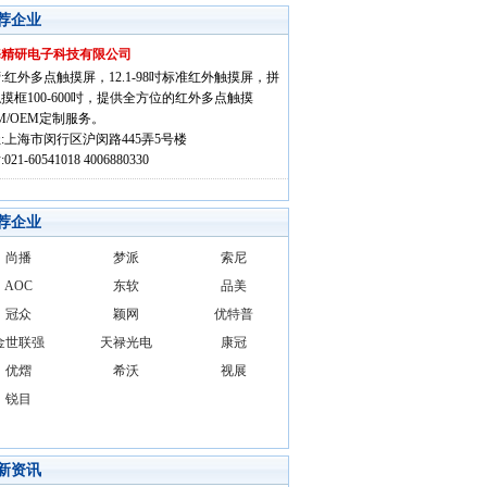
荐企业
海精研电子科技有限公司
:红外多点触摸屏，12.1-98吋标准红外触摸屏，拼
摸框100-600吋，提供全方位的红外多点触摸
M/OEM定制服务。
:上海市闵行区沪闵路445弄5号楼
021-60541018 4006880330
荐企业
尚播
梦派
索尼
AOC
东软
品美
冠众
颖网
优特普
金世联强
天禄光电
康冠
优熠
希沃
视展
锐目
新资讯