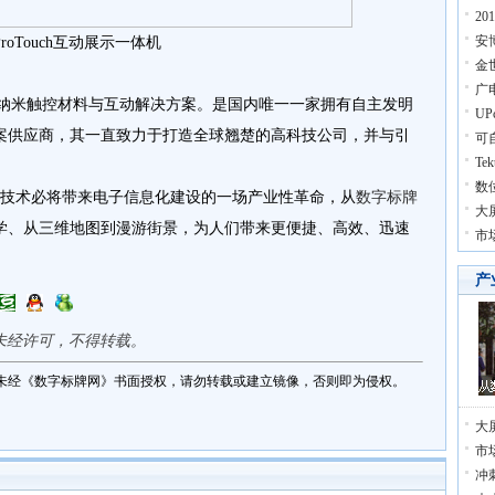
2
安
ProTouch互动展示一体机
金
广
发纳米触控材料与互动解决方案。是国内唯一一家拥有自主发明
U
案供应商，其一直致力于打造全球翘楚的高科技公司，并与引
可
Te
数
技术必将带来电子信息化建设的一场产业性革命，从
数字标牌
大
学、从三维地图到漫游街景，为人们带来更便捷、高效、迅速
市
产
未经许可，不得转载。
未经《数字标牌网》书面授权，请勿转载或建立镜像，否则即为侵权。
大
市
冲