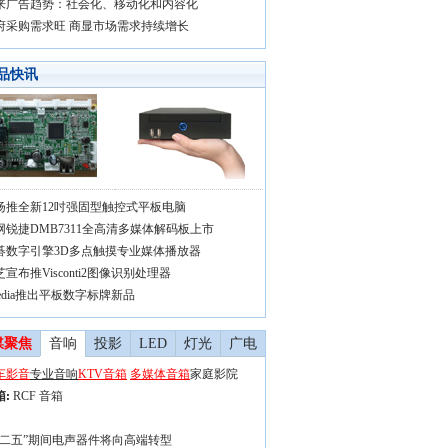
来广告趋势：社会化、移动化和内容化
府采购需求旺 商显市场需求持续增长
品快讯
扬推全新12吋强固型触控式平板电脑
网锐捷DMB7311全高清多媒体解码板上市
碁数字引擎3D多点触摸专业媒体播放器
宣布推Visconti2图像识别处理器
vedia推出平板数字标牌新品
媒聚焦
音响
投影
LED
灯光
广电
车影音
专业音响
KTV音箱
多媒体音箱
家庭影院
箱
:
RCF 音箱
十二五”期间电声器件将向高端转型