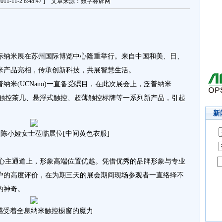
11-11-2 8:48:47 ] 文章来源：数字标牌网
届国际纳米展在苏州国际博览中心隆重举行。来自中国和美、日、
米产品亮相，传承创新科技，共展智慧生活。
(UCNano)一直备受瞩目，在此次展会上，泛普纳米
触控、触控茶几、悬浮式触控、超薄触控标牌等一系列新产品，引起
新
陈小娅女士莅临展位[中间黄色衣服]
中心主通道上，形象高端位置优越。凭借优秀的品牌形象与专业
户的高度评价，在为期三天的展会期间现场参观者一直络绎不
的神奇。
感受着全息纳米触控橱窗的魔力