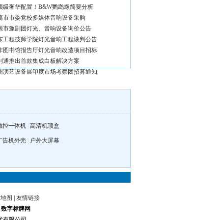
顶级奢华配置！B&W鹦鹉螺简要分析
葛市市委党校多媒体音响设备采购
源市豫剧团灯光、音响设备询价公告
东工程技师学院灯光音响工程谈判公告
作图书馆报告厅灯光音响改造项目招标
利通推出首款集成白板解决方案
州演艺设备展印度市场考察团招募通知
触控一体机
|
高清机顶盒
广告机外壳
|
户外大屏幕
站地图
|
友情链接
|
数字标牌网
息技术有限公司