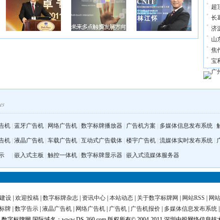
超
长
济
山
焦
宝
广
告机
|
蓝牙广告机
|
网络广告机
|
数字标牌播放器
|
广告机方案
|
多媒体信息发布系统
|
告机
|
液晶广告机
|
车载广告机
|
互动式广告载体
|
楼宇广告机
|
流媒体实时发布系统
|
示
|
嵌入式主板
|
触控一体机
|
数字标牌显示器
|
嵌入式流媒体服务器
建设
|
欢迎投稿
|
数字标牌杂志
|
资讯中心
|
本站动态
|
关于数字标牌网
|
网站RSS
|
网
标牌
|
数字告示
|
液晶广告机
|
网络广告机
|
广告机
|
广告机报价
|
多媒体信息发布系统
字标牌网 国际域名：www.DS-360.com 版权所有© 2004-2011 深圳中投网络信