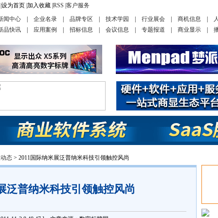
|
设为首页
|
加入收藏
|
RSS
|
客户服务
新闻中心
|
企业名录
|
品牌专区
|
技术学园
|
行业展会
|
商机信息
|
新品快讯
|
应用案例
|
招标信息
|
会议信息
|
专题报道
|
商业显示
|
业动态
> 2011国际纳米展泛普纳米科技引领触控风尚
米展泛普纳米科技引领触控风尚